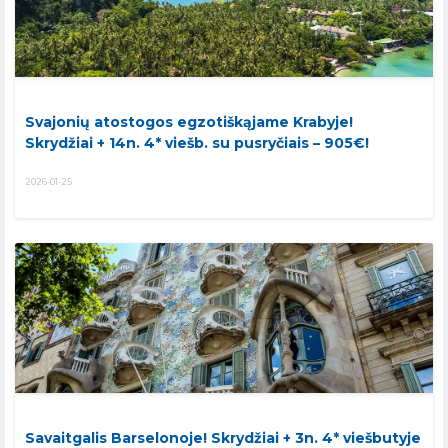
Svajonių atostogos egzotiškąjame Krabyje!
Skrydžiai + 14n. 4* viešb. su pusryčiais – 905€!
2026-01-25
Savaitgalis Barselonoje! Skrydžiai + 3n. 4* viešbutyje