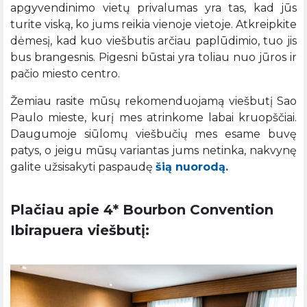
apgyvendinimo vietų privalumas yra tas, kad jūs
turite viską, ko jums reikia vienoje vietoje. Atkreipkite
dėmesį, kad kuo viešbutis arčiau paplūdimio, tuo jis
bus brangesnis. Pigesni būstai yra toliau nuo jūros ir
pačio miesto centro.
Žemiau rasite mūsų rekomenduojamą viešbutį Sao
Paulo mieste, kurį mes atrinkome labai kruopščiai.
Daugumoje siūlomų viešbučių mes esame buvę
patys, o jeigu mūsų variantas jums netinka, nakvynę
galite užsisakyti paspaudę
šią nuorodą.
Plačiau apie 4* Bourbon Convention
Ibirapuera viešbutį: