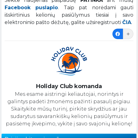
Sekite naujienas paspaudę
PATINKA
ant mūsų
Facebook puslapio
. Taip pat norėdami gauti
išskirtinius kelionių pasiūlymus tiesiai į savo
elektroninio pašto dėžutę, galite užsiregistruoti
ČIA
.
Holiday Club komanda
Mes esame aistringi keliautojai, norintys ir
galintys padėti žmonėms pažinti pasaulį pigiau.
Skaitykite mūsų turinį, pirkite skrydžius ar jau
sudarytus savarankiškų kelionių pasiūlymus ir
pasisėmę įkvėpimo, vykite į savo svajonių kelionę!