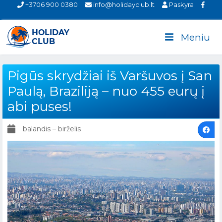
+3706 900 0380
info@holidayclub.lt
Paskyra
Meniu
Pigūs skrydžiai iš Varšuvos į San
Paulą, Braziliją – nuo 455 eurų į
abi puses!
balandis – birželis