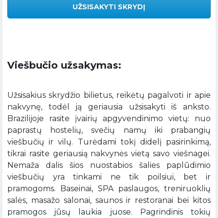
UŽSISAKYTI SKRYDĮ
Viešbučio užsakymas:
Užsisakius skrydžio bilietus, reikėtų pagalvoti ir apie
nakvynę, todėl ją geriausia užsisakyti iš anksto.
Brazilijoje rasite įvairių apgyvendinimo vietų: nuo
paprastų hostelių, svečių namų iki prabangių
viešbučių ir vilų. Turėdami tokį didelį pasirinkimą,
tikrai rasite geriausią nakvynės vietą savo viešnagei.
Nemaža dalis šios nuostabios šalies paplūdimio
viešbučių yra tinkami ne tik poilsiui, bet ir
pramogoms. Baseinai, SPA paslaugos, treniruoklių
salės, masažo salonai, saunos ir restoranai bei kitos
pramogos jūsų laukia juose. Pagrindinis tokių