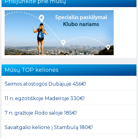
Prisijunkite prie mūsų
Mūsų TOP kelionės
Šeimos atostogos Dubajuje 456€!
11 n. egzotiškoje Madeiroje 330€!
7 n. gražioje Rodo saloje 185€!
Savaitgalio kelionė į Stambulą 180€!