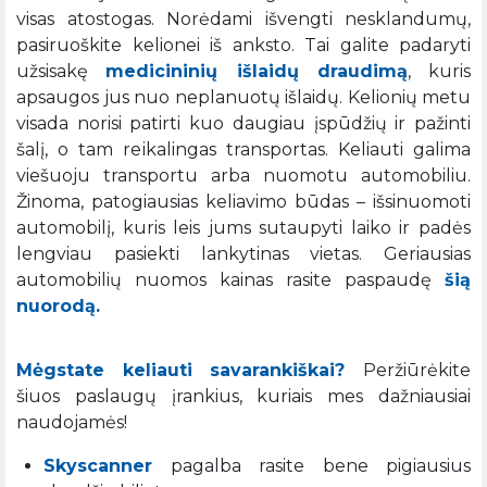
visas atostogas. Norėdami išvengti nesklandumų,
pasiruoškite kelionei iš anksto. Tai galite padaryti
užsisakę
medicininių išlaidų draudimą
, kuris
apsaugos jus nuo neplanuotų išlaidų. Kelionių metu
visada norisi patirti kuo daugiau įspūdžių ir pažinti
šalį, o tam reikalingas transportas. Keliauti galima
viešuoju transportu arba nuomotu automobiliu.
Žinoma, patogiausias keliavimo būdas – išsinuomoti
automobilį, kuris leis jums sutaupyti laiko ir padės
lengviau pasiekti lankytinas vietas. Geriausias
automobilių nuomos kainas rasite paspaudę
šią
nuorodą.
Mėgstate keliauti savarankiškai?
Peržiūrėkite
šiuos paslaugų įrankius, kuriais mes dažniausiai
naudojamės!
Skyscanner
pagalba rasite bene pigiausius