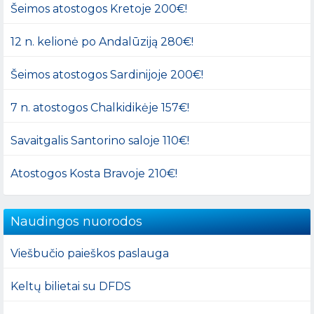
Šeimos atostogos Kretoje 200€!
12 n. kelionė po Andalūziją 280€!
Šeimos atostogos Sardinijoje 200€!
7 n. atostogos Chalkidikėje 157€!
Savaitgalis Santorino saloje 110€!
Atostogos Kosta Bravoje 210€!
Naudingos nuorodos
Viešbučio paieškos paslauga
Keltų bilietai su DFDS