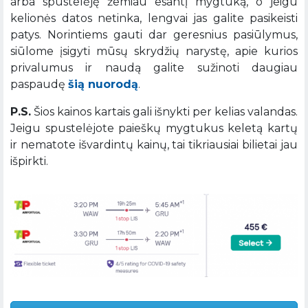
arba spustelėję žemiau esantį mygtuką, o jeigu
kelionės datos netinka, lengvai jas galite pasikeisti
patys. Norintiems gauti dar geresnius pasiūlymus,
siūlome įsigyti mūsų skrydžių narystę, apie kurios
privalumus ir naudą galite sužinoti daugiau
paspaudę
šią nuorodą
.
P.S.
Šios kainos kartais gali išnykti per kelias valandas.
Jeigu spustelėjote paieškų mygtukus keletą kartų
ir nematote išvardintų kainų, tai tikriausiai bilietai jau
išpirkti.