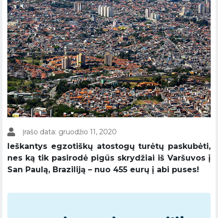
Įrašo data: gruodžio 11, 2020
Ieškantys egzotiškų atostogų turėtų paskubėti,
nes ką tik pasirodė pigūs skrydžiai iš Varšuvos į
San Paulą, Braziliją – nuo 455 eurų į abi puses!