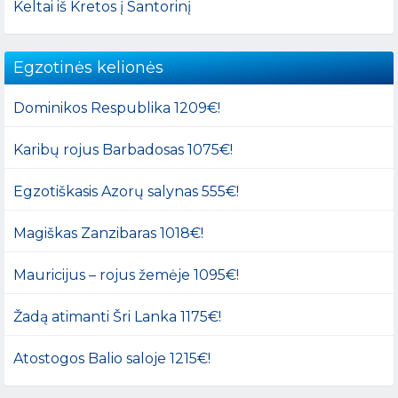
Keltai iš Kretos į Santorinį
Egzotinės kelionės
Dominikos Respublika 1209€!
Karibų rojus Barbadosas 1075€!
Egzotiškasis Azorų salynas 555€!
Magiškas Zanzibaras 1018€!
Mauricijus – rojus žemėje 1095€!
Žadą atimanti Šri Lanka 1175€!
Atostogos Balio saloje 1215€!