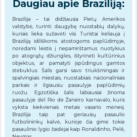
Daugiau apie Braziliją:
Brazilija – tai didžiausia Pietų Amerikos
valstybė, turinti daugybę nuostabių dalykų,
kuriais lieka sužavėti visi. Turistai keliauja į
Braziliją idiliškoms atostogoms paplūdimyje,
norėdami leistis į nepamirštamus nuotykius
po atogrąžų džiungles, ištyrinėti kultūrinius
objektus, ar pamatyti įspūdingus gamtos
stebuklus. Šalis garsi savo triukšmingais ir
spalvingiais miestais, nuostabiais nacionaliniais
parkais ir ilgiausiu pasaulyje paplūdimių
ruožu. Egzotiška šalis labiausiai žinoma
pasaulyje dėl Rio de Žaneiro karnavalo, kuris
vyksta kiekvienais metais vasario mėnesį.
Brazilija taip pat geriausių pasaulio
futbolininkų kalvė, kurioje čia gimė tokie
pasaulinio lygio žaidėjai kaip Ronaldinho, Pelé,
Neymar.