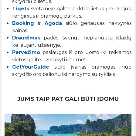
skrydžių bilietus.
Tiqets
svetainėje galite pirkti bilietus į muziejus,
renginius ir pramogų parkus.
Booking
ir
Agoda
siūlo geriausias nakvynės
kainas.
Draudimas
padės išvengti neplanuotų išlaidų
keliaujant užsienyje.
Pervežimo
paslaugas iš oro uosto iki reikiamos
vietos galite užsisakyti internetu.
GetYourGuide
siūlo įvairias pramogas: nuo
skrydžio oro balionu iki nardymo su rykliais!
JUMS TAIP PAT GALI BŪTI ĮDOMU