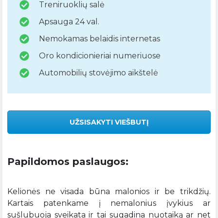
Treniruoklių salė
Apsauga 24 val.
Nemokamas belaidis internetas
Oro kondicionieriai numeriuose
Automobilių stovėjimo aikštelė
UŽSISAKYTI VIEŠBUTĮ
Papildomos paslaugos:
Kelionės ne visada būna malonios ir be trikdžių.
Kartais patenkame į nemalonius įvykius ar
sušlubuoja sveikata ir tai sugadina nuotaiką ar net