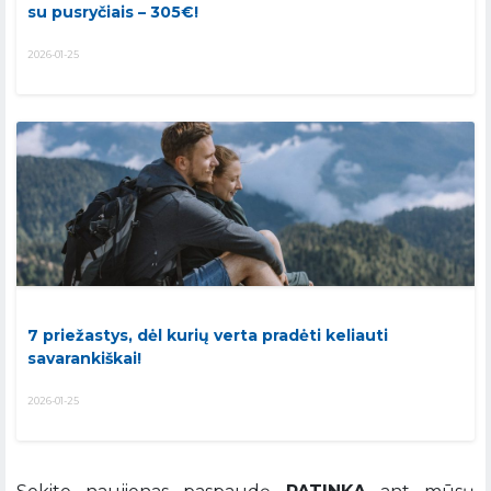
su pusryčiais – 305€!
2026-01-25
7 priežastys, dėl kurių verta pradėti keliauti
savarankiškai!
2026-01-25