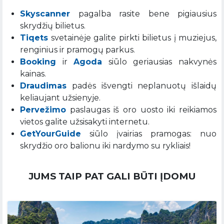
Skyscanner
pagalba rasite bene pigiausius
skrydžių bilietus.
Tiqets
svetainėje galite pirkti bilietus į muziejus,
renginius ir pramogų parkus.
Booking
ir
Agoda
siūlo geriausias nakvynės
kainas.
Draudimas
padės išvengti neplanuotų išlaidų
keliaujant užsienyje.
Pervežimo
paslaugas iš oro uosto iki reikiamos
vietos galite užsisakyti internetu.
GetYourGuide
siūlo įvairias pramogas: nuo
skrydžio oro balionu iki nardymo su rykliais!
JUMS TAIP PAT GALI BŪTI ĮDOMU