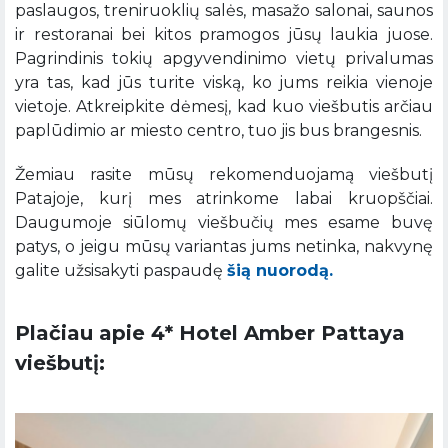
paslaugos, treniruoklių salės, masažo salonai, saunos
ir restoranai bei kitos pramogos jūsų laukia juose.
Pagrindinis tokių apgyvendinimo vietų privalumas
yra tas, kad jūs turite viską, ko jums reikia vienoje
vietoje. Atkreipkite dėmesį, kad kuo viešbutis arčiau
paplūdimio ar miesto centro, tuo jis bus brangesnis.
Žemiau rasite mūsų rekomenduojamą viešbutį
Patajoje, kurį mes atrinkome labai kruopščiai.
Daugumoje siūlomų viešbučių mes esame buvę
patys, o jeigu mūsų variantas jums netinka, nakvynę
galite užsisakyti paspaudę
šią nuorodą.
Plačiau apie 4* Hotel Amber Pattaya
viešbutį: