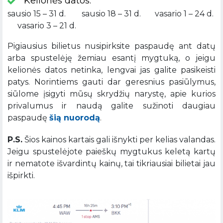
Kelionės datos:
sausio 15 – 31 d. sausio 18 – 31 d. vasario 1 – 24 d.
vasario 3 – 21 d.
Pigiausius bilietus nusipirksite paspaudę ant datų
arba spustelėję žemiau esantį mygtuką, o jeigu
kelionės datos netinka, lengvai jas galite pasikeisti
patys. Norintiems gauti dar geresnius pasiūlymus,
siūlome įsigyti mūsų skrydžių narystę, apie kurios
privalumus ir naudą galite sužinoti daugiau
paspaudę
šią nuorodą
.
P.S.
Šios kainos kartais gali išnykti per kelias valandas.
Jeigu spustelėjote paieškų mygtukus keletą kartų
ir nematote išvardintų kainų, tai tikriausiai bilietai jau
išpirkti.