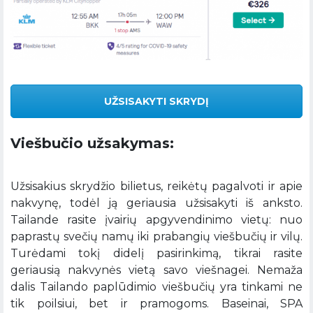
UŽSISAKYTI SKRYDĮ
Viešbučio užsakymas:
Užsisakius skrydžio bilietus, reikėtų pagalvoti ir apie
nakvynę, todėl ją geriausia užsisakyti iš anksto.
Tailande rasite įvairių apgyvendinimo vietų: nuo
paprastų svečių namų iki prabangių viešbučių ir vilų.
Turėdami tokį didelį pasirinkimą, tikrai rasite
geriausią nakvynės vietą savo viešnagei. Nemaža
dalis Tailando paplūdimio viešbučių yra tinkami ne
tik poilsiui, bet ir pramogoms. Baseinai, SPA