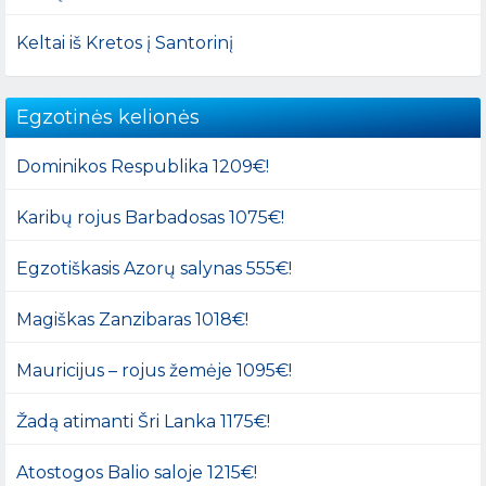
Keltai iš Kretos į Santorinį
Egzotinės kelionės
Dominikos Respublika 1209€!
Karibų rojus Barbadosas 1075€!
Egzotiškasis Azorų salynas 555€!
Magiškas Zanzibaras 1018€!
Mauricijus – rojus žemėje 1095€!
Žadą atimanti Šri Lanka 1175€!
Atostogos Balio saloje 1215€!