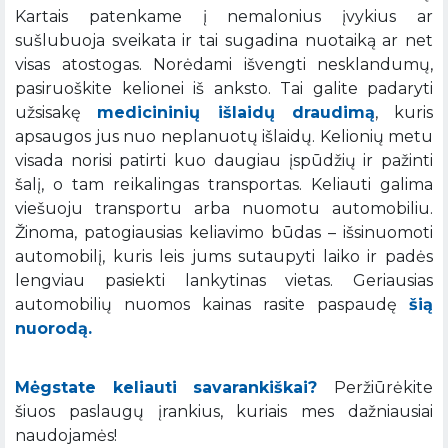
Kartais patenkame į nemalonius įvykius ar
sušlubuoja sveikata ir tai sugadina nuotaiką ar net
visas atostogas. Norėdami išvengti nesklandumų,
pasiruoškite kelionei iš anksto. Tai galite padaryti
užsisakę
medicininių išlaidų draudimą
, kuris
apsaugos jus nuo neplanuotų išlaidų. Kelionių metu
visada norisi patirti kuo daugiau įspūdžių ir pažinti
šalį, o tam reikalingas transportas. Keliauti galima
viešuoju transportu arba nuomotu automobiliu.
Žinoma, patogiausias keliavimo būdas – išsinuomoti
automobilį, kuris leis jums sutaupyti laiko ir padės
lengviau pasiekti lankytinas vietas. Geriausias
automobilių nuomos kainas rasite paspaudę
šią
nuorodą.
Mėgstate keliauti savarankiškai?
Peržiūrėkite
šiuos paslaugų įrankius, kuriais mes dažniausiai
naudojamės!