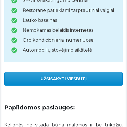
SPA ir sveikatingumo centras
Restorane patiekiami tarptautiniai valgiai
Lauko baseinas
Nemokamas belaidis internetas
Oro kondicionieriai numeriuose
Automobilių stovėjimo aikštelė
UŽSISAKYTI VIEŠBUTĮ
Papildomos paslaugos:
Kelionės ne visada būna malonios ir be trikdžių.