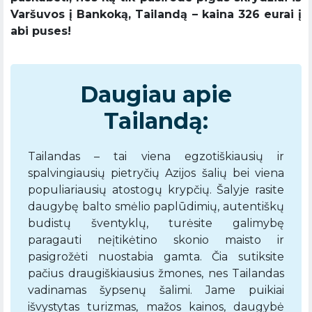
Varšuvos į Bankoką, Tailandą – kaina 326 eurai į
abi puses!
Daugiau apie
Tailandą:
Tailandas – tai viena egzotiškiausių ir
spalvingiausių pietryčių Azijos šalių bei viena
populiariausių atostogų krypčių. Šalyje rasite
daugybę balto smėlio paplūdimių, autentiškų
budistų šventyklų, turėsite galimybę
paragauti neįtikėtino skonio maisto ir
pasigrožėti nuostabia gamta. Čia sutiksite
pačius draugiškiausius žmones, nes Tailandas
vadinamas šypsenų šalimi. Jame puikiai
išvystytas turizmas, mažos kainos, daugybė