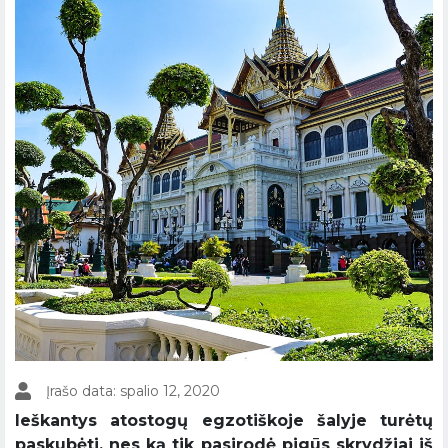
Įrašo data: spalio 12, 2020
Ieškantys atostogų egzotiškoje šalyje turėtų
paskubėti, nes ką tik pasirodė pigūs skrydžiai iš