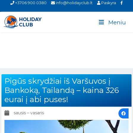
+3706 900 0380
info@holidayclub.lt
Paskyra
Meniu
Pigūs skrydžiai iš Varšuvos į
Bankoką, Tailandą – kaina 326
eurai į abi puses!
sausis – vasaris