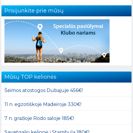
Prisijunkite prie mūsų
Mūsų TOP kelionės
Šeimos atostogos Dubajuje 456€!
11 n. egzotiškoje Madeiroje 330€!
7 n. gražioje Rodo saloje 185€!
Savaitgalio kelionė į Stambulą 180€!