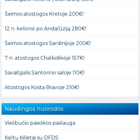
Šeimos atostogos Kretoje 200€!
12 n. kelionė po Andalūziją 280€!
Šeimos atostogos Sardinijoje 200€!
7 n. atostogos Chalkidikėje 157€!
Savaitgalis Santorino saloje 110€!
Atostogos Kosta Bravoje 210€!
Naudingos nuorodos
Viešbučio paieškos paslauga
Keltų bilietai su DFDS