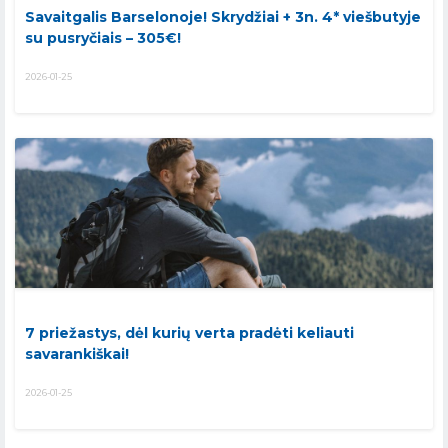
Savaitgalis Barselonoje! Skrydžiai + 3n. 4* viešbutyje
su pusryčiais – 305€!
2026-01-25
7 priežastys, dėl kurių verta pradėti keliauti
savarankiškai!
2026-01-25