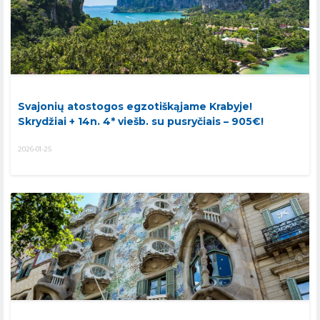
Svajonių atostogos egzotiškąjame Krabyje!
Skrydžiai + 14n. 4* viešb. su pusryčiais – 905€!
2026-01-25