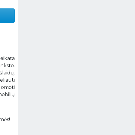
veikata
anksto.
laidų.
eliauti
uomoti
mobilių
amės!