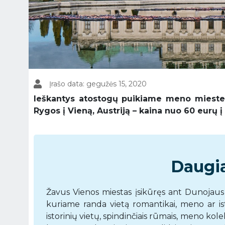
Įrašo data: gegužės 15, 2020
Ieškantys atostogų puikiame meno mieste t
Rygos į Vieną, Austriją – kaina nuo 60 eurų į
Daugia
Žavus Vienos miestas įsikūręs ant Dunojaus up
kuriame randa vietą romantikai, meno ar ist
istorinių vietų, spindinčiais rūmais, meno kole