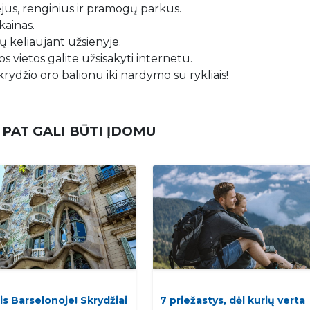
iejus, renginius ir pramogų parkus.
kainas.
 keliaujant užsienyje.
s vietos galite užsisakyti internetu.
krydžio oro balionu iki nardymo su rykliais!
 PAT GALI BŪTI ĮDOMU
is Barselonoje! Skrydžiai
7 priežastys, dėl kurių verta