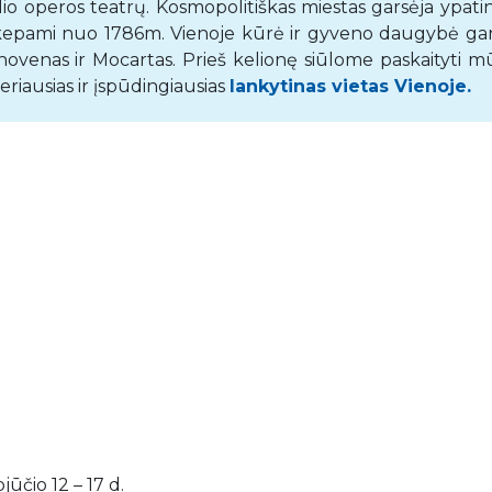
lio operos teatrų. Kosmopolitiškas miestas garsėja ypati
 kepami nuo 1786m. Vienoje kūrė ir gyveno daugybė gar
thovenas ir Mocartas. Prieš kelionę siūlome paskaityti m
riausias ir įspūdingiausias
lankytinas vietas Vienoje.
čio 12 – 17 d.