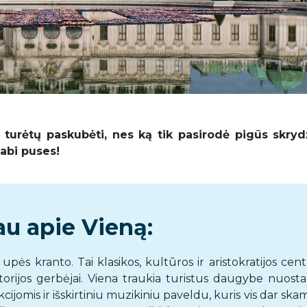
urėtų paskubėti, nes ką tik pasirodė pigūs skrydž
 abi puses!
u apie Vieną:
ės kranto. Tai klasikos, kultūros ir aristokratijos cent
orijos gerbėjai. Viena traukia turistus daugybe nuosta
kcijomis ir išskirtiniu muzikiniu paveldu, kuris vis dar sk