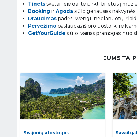
Tiqets
svetainėje galite pirkti bilietus į muz
Booking
ir
Agoda
siūlo geriausias nakvynės 
Draudimas
padės išvengti neplanuotų išlaidų
Pervežimo
paslaugas iš oro uosto iki reikiamo
GetYourGuide
siūlo įvairias pramogas: nuo s
JUMS TAIP
Svajonių atostogos
Savaitgal