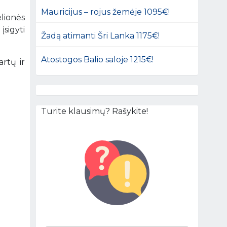
Mauricijus – rojus žemėje 1095€!
lionės
įsigyti
Žadą atimanti Šri Lanka 1175€!
Atostogos Balio saloje 1215€!
artų ir
Turite klausimų? Rašykite!