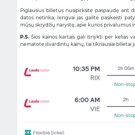
Pigiausius bilietus nusipirksite paspaudę ant 
datos netinka, lengvai jas galite pasikeisti pa
mūsų skrydžių narystę, apie kurios privalumus 
P.S.
Šios kainos kartais gali išnykti per kelias
nematote išvardintų kainų, tai tikriausiai bilietai ja