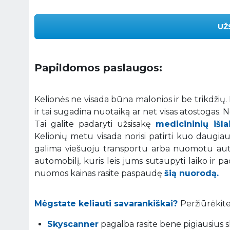
UŽ
Papildomos paslaugos:
Kelionės ne visada būna malonios ir be trikdžių
ir tai sugadina nuotaiką ar net visas atostogas.
Tai galite padaryti užsisakę
medicininių išl
Kelionių metu visada norisi patirti kuo daugiau į
galima viešuoju transportu arba nuomotu auto
automobilį, kuris leis jums sutaupyti laiko ir p
nuomos kainas rasite paspaudę
šią nuorodą.
Mėgstate keliauti savarankiškai?
Peržiūrėkite
Skyscanner
pagalba rasite bene pigiausius sk