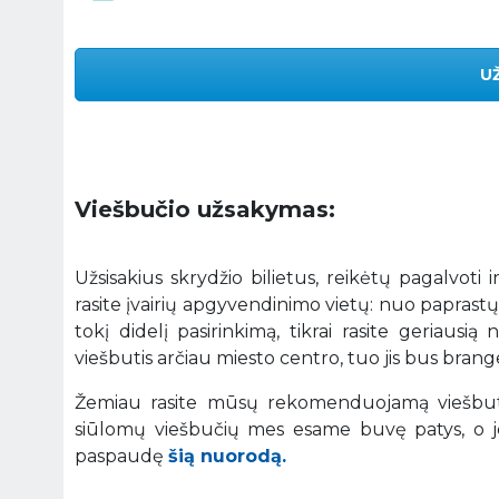
U
Viešbučio užsakymas:
Užsisakius skrydžio bilietus, reikėtų pagalvoti i
rasite įvairių apgyvendinimo vietų: nuo paprastų
tokį didelį pasirinkimą, tikrai rasite geriaus
viešbutis arčiau miesto centro, tuo jis bus brange
Žemiau rasite mūsų rekomenduojamą viešbutį
siūlomų viešbučių mes esame buvę patys, o je
paspaudę
šią nuorodą.