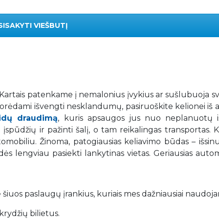
SISAKYTI VIEŠBUTĮ
. Kartais patenkame į nemalonius įvykius ar sušlubuoja s
 Norėdami išvengti nesklandumų, pasiruoškite kelionei iš 
aidų draudimą
, kuris apsaugos jus nuo neplanuotų iš
spūdžių ir pažinti šalį, o tam reikalingas transportas. K
mobiliu. Žinoma, patogiausias keliavimo būdas – išsin
adės lengviau pasiekti lankytinas vietas. Geriausias auto
 šiuos paslaugų įrankius, kuriais mes dažniausiai naudoj
rydžių bilietus.