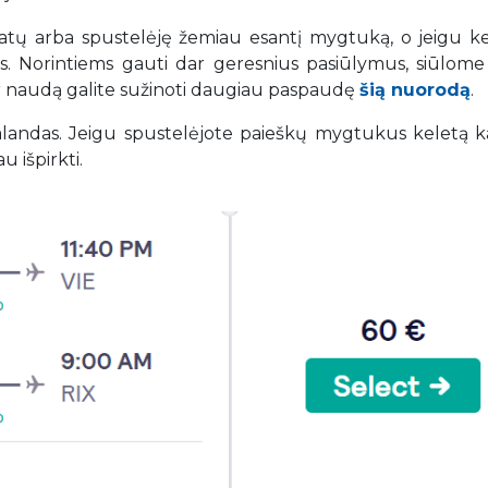
datų arba spustelėję žemiau esantį mygtuką, o jeigu ke
tys. Norintiems gauti dar geresnius pasiūlymus, siūlome 
ir naudą galite sužinoti daugiau paspaudę
šią nuorodą
.
 valandas. Jeigu spustelėjote paieškų mygtukus keletą k
u išpirkti.