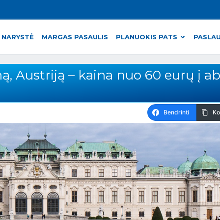
 NARYSTĖ
MARGAS PASAULIS
PLANUOKIS PATS
PASLA
ną, Austriją – kaina nuo 60 eurų į ab
Bendrinti
Ko