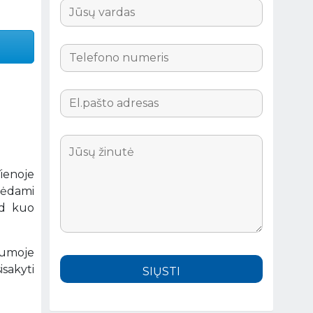
Vienoje
urėdami
ad kuo
gumoje
sakyti