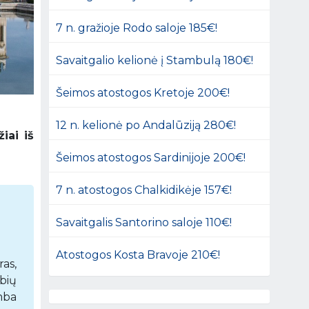
7 n. gražioje Rodo saloje 185€!
Savaitgalio kelionė į Stambulą 180€!
Šeimos atostogos Kretoje 200€!
12 n. kelionė po Andalūziją 280€!
iai iš
Šeimos atostogos Sardinijoje 200€!
7 n. atostogos Chalkidikėje 157€!
Savaitgalis Santorino saloje 110€!
Atostogos Kosta Bravoje 210€!
ras,
bių
amba