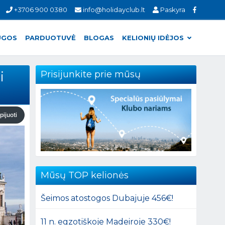
+3706 900 0380
info@holidayclub.lt
Paskyra
UGOS
PARDUOTUVĖ
BLOGAS
KELIONIŲ IDĖJOS
i
Prisijunkite prie mūsų
pijuoti
Mūsų TOP kelionės
Šeimos atostogos Dubajuje 456€!
11 n. egzotiškoje Madeiroje 330€!