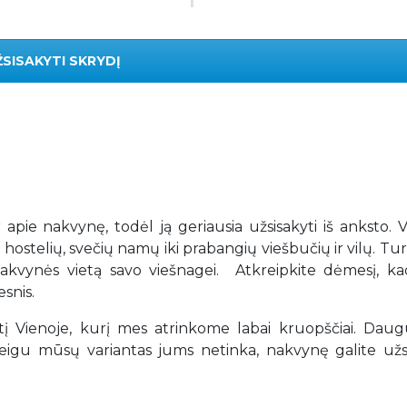
ŽSISAKYTI SKRYDĮ
r apie nakvynę, todėl ją geriausia užsisakyti iš anksto. 
 hostelių, svečių namų iki prabangių viešbučių ir vilų. T
ią nakvynės vietą savo viešnagei. Atkreipkite dėmesį, k
snis.
 Vienoje, kurį mes atrinkome labai kruopščiai. Dau
igu mūsų variantas jums netinka, nakvynę galite užsi