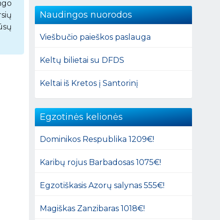
ngo
Naudingos nuorodos
sių
ūsų
Viešbučio paieškos paslauga
Keltų bilietai su DFDS
Keltai iš Kretos į Santorinį
Egzotinės kelionės
Dominikos Respublika 1209€!
Karibų rojus Barbadosas 1075€!
Egzotiškasis Azorų salynas 555€!
Magiškas Zanzibaras 1018€!