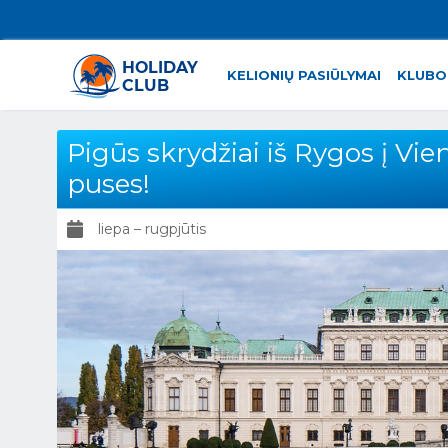
KELIONIŲ PASIŪLYMAI
KLUBO
Pigūs skrydžiai iš Rygos į Vie
puses!
liepa – rugpjūtis