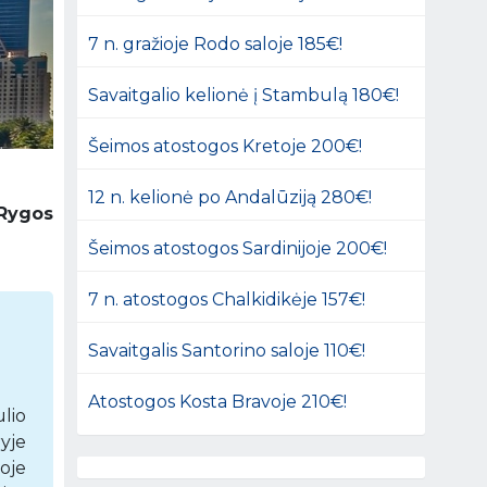
7 n. gražioje Rodo saloje 185€!
Savaitgalio kelionė į Stambulą 180€!
Šeimos atostogos Kretoje 200€!
12 n. kelionė po Andalūziją 280€!
 Rygos
Šeimos atostogos Sardinijoje 200€!
7 n. atostogos Chalkidikėje 157€!
Savaitgalis Santorino saloje 110€!
Atostogos Kosta Bravoje 210€!
lio
yje
soje