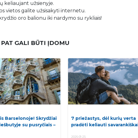
 keliaujant užsienyje.
s vietos galite užsisakyti internetu.
krydžio oro balionu iki nardymo su rykliais!
 PAT GALI BŪTI ĮDOMU
is Barselonoje! Skrydžiai
7 priežastys, dėl kurių verta
viešbutyje su pusryčiais –
pradėti keliauti savarankiškai
2026-01-25