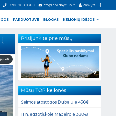
+3706 900 0380
info@holidayclub.lt
Paskyra
UGOS
PARDUOTUVĖ
BLOGAS
KELIONIŲ IDĖJOS
 į
Prisijunkite prie mūsų
pijuoti
Mūsų TOP kelionės
Šeimos atostogos Dubajuje 456€!
11 n. egzotiškoje Madeiroje 330€!