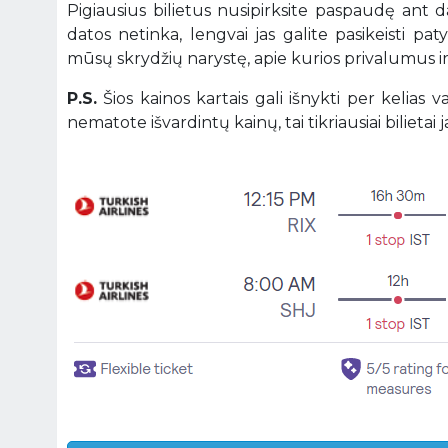
Pigiausius bilietus nusipirksite paspaudę ant 
datos netinka, lengvai jas galite pasikeisti pa
mūsų skrydžių narystę, apie kurios privalumus 
P.S.
Šios kainos kartais gali išnykti per kelias
nematote išvardintų kainų, tai tikriausiai bilietai ja