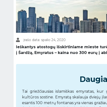
Įrašo data: spalio 24, 2020
Ieškantys atostogų išskirtiniame mieste turė
į Šardžą, Emyratus – kaina nuo 300 eurų į ab
Daugia
Tai griežčiausias islamiškas emyratas, kur
kultūros sostine. Emyratą skalauja dviejų į
esantis 100 metrų fontanas yra vienas gražiau