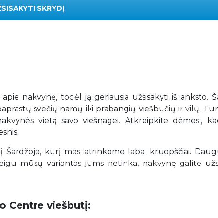
ŽSISAKYTI SKRYDĮ
r apie nakvynę, todėl ją geriausia užsisakyti iš anksto. 
paprastų svečių namų iki prabangių viešbučių ir vilų. T
ią nakvynės vietą savo viešnagei. Atkreipkite dėmesį, k
snis.
 Šardžoje, kurį mes atrinkome labai kruopščiai. Dau
igu mūsų variantas jums netinka, nakvynę galite užsi
o Centre viešbutį: