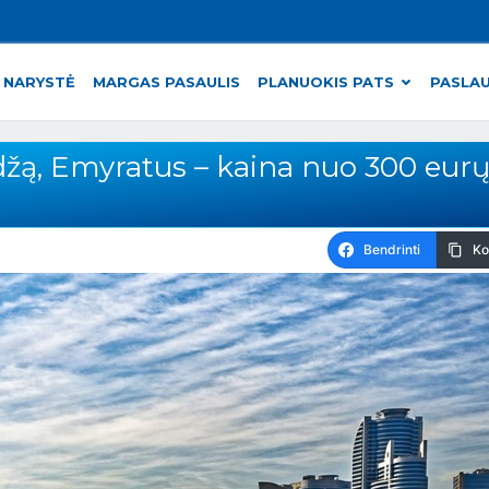
 NARYSTĖ
MARGAS PASAULIS
PLANUOKIS PATS
PASLA
rdžą, Emyratus – kaina nuo 300 eurų
Bendrinti
Ko