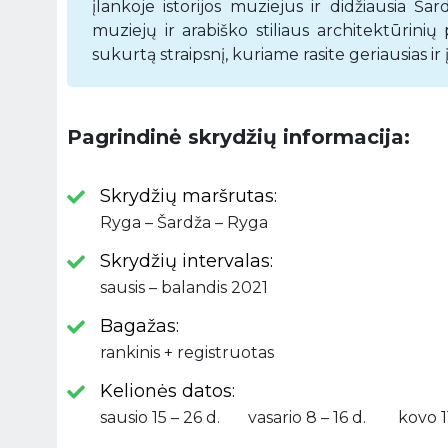
įlankoje istorijos muziejus ir didžiausia Š
muziejų ir arabiško stiliaus architektūrini
sukurtą straipsnį, kuriame rasite geriausias ir
Pagrindinė skrydžių informacija:
Skrydžių maršrutas:
Ryga – Šardža – Ryga
Skrydžių intervalas:
sausis – balandis 2021
Bagažas:
rankinis + registruotas
Kelionės datos:
sausio 15 – 26 d. vasario 8 – 16 d. kovo 11