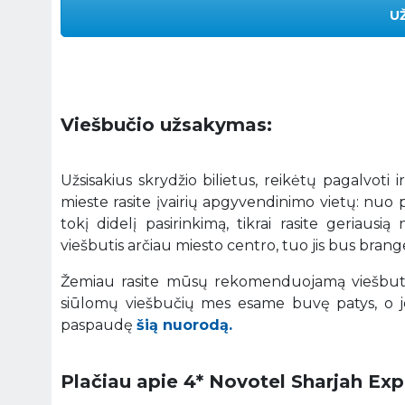
U
Viešbučio užsakymas:
Užsisakius skrydžio bilietus, reikėtų pagalvoti i
mieste rasite įvairių apgyvendinimo vietų: nuo 
tokį didelį pasirinkimą, tikrai rasite geriaus
viešbutis arčiau miesto centro, tuo jis bus brange
Žemiau rasite mūsų rekomenduojamą viešbutį
siūlomų viešbučių mes esame buvę patys, o je
paspaudę
šią nuorodą.
Plačiau apie 4* Novotel Sharjah Exp