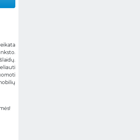
veikata
anksto.
laidų.
eliauti
uomoti
mobilių
amės!