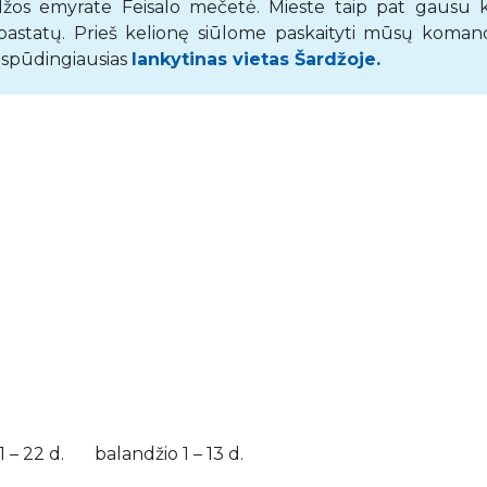
ardžos emyrate Feisalo mečetė. Mieste taip pat gausu k
ų pastatų. Prieš kelionę siūlome paskaityti mūsų koman
 įspūdingiausias
lankytinas vietas Šardžoje.
 – 22 d. balandžio 1 – 13 d.