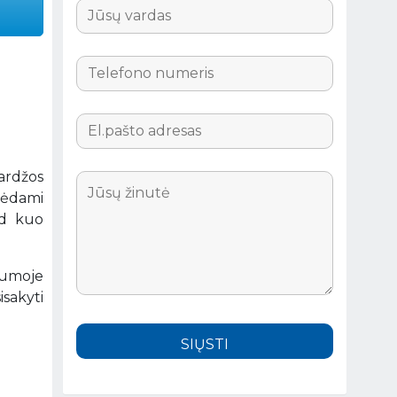
Šardžos
urėdami
ad kuo
gumoje
sakyti