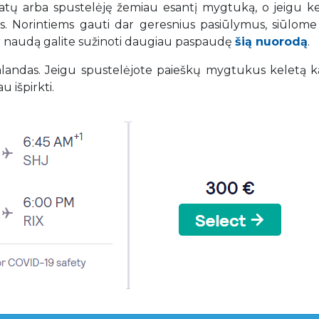
datų arba spustelėję žemiau esantį mygtuką, o jeigu ke
tys. Norintiems gauti dar geresnius pasiūlymus, siūlome 
ir naudą galite sužinoti daugiau paspaudę
šią nuorodą
.
 valandas. Jeigu spustelėjote paieškų mygtukus keletą k
u išpirkti.