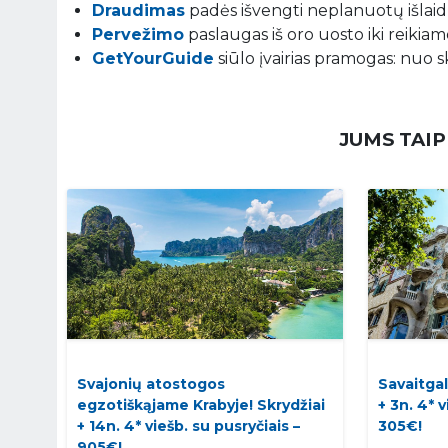
Draudimas
padės išvengti neplanuotų išlaidų
Pervežimo
paslaugas iš oro uosto iki reikiamo
GetYourGuide
siūlo įvairias pramogas: nuo s
JUMS TAIP
Svajonių atostogos
Savaitgal
egzotiškąjame Krabyje! Skrydžiai
+ 3n. 4* 
+ 14n. 4* viešb. su pusryčiais –
305€!
905€!