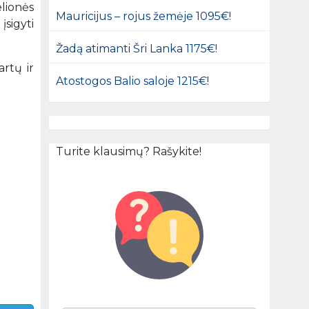
lionės
Mauricijus – rojus žemėje 1095€!
įsigyti
Žadą atimanti Šri Lanka 1175€!
artų ir
Atostogos Balio saloje 1215€!
Turite klausimų? Rašykite!