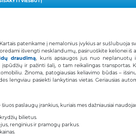
SISAKYTI VIEŠBUTĮ
. Kartais patenkame į nemalonius įvykius ar sušlubuoja s
 Norėdami išvengti nesklandumų, pasiruoškite kelionei iš 
aidų draudimą
, kuris apsaugos jus nuo neplanuotų iš
spūdžių ir pažinti šalį, o tam reikalingas transportas. K
mobiliu. Žinoma, patogiausias keliavimo būdas – išsin
adės lengviau pasiekti lankytinas vietas. Geriausias auto
 šiuos paslaugų įrankius, kuriais mes dažniausiai naudoj
rydžių bilietus.
iejus, renginius ir pramogų parkus.
kainas.