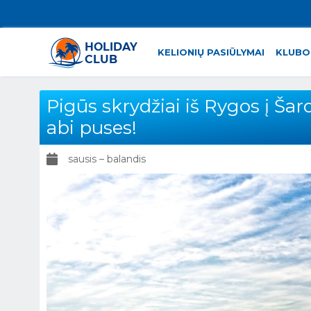
KELIONIŲ PASIŪLYMAI
KLUBO
Pigūs skrydžiai iš Rygos į Ša
abi puses!
sausis – balandis