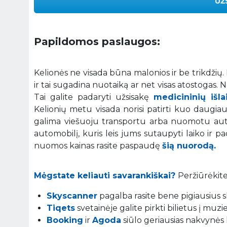
UŽ
Papildomos paslaugos:
Kelionės ne visada būna malonios ir be trikdžių
ir tai sugadina nuotaiką ar net visas atostogas.
Tai galite padaryti užsisakę
medicininių išl
Kelionių metu visada norisi patirti kuo daugiau į
galima viešuoju transportu arba nuomotu auto
automobilį, kuris leis jums sutaupyti laiko ir p
nuomos kainas rasite paspaudę
šią nuorodą.
Mėgstate keliauti savarankiškai?
Peržiūrėkite
Skyscanner
pagalba rasite bene pigiausius sk
Tiqets
svetainėje galite pirkti bilietus į muz
Booking
ir
Agoda
siūlo geriausias nakvynės 