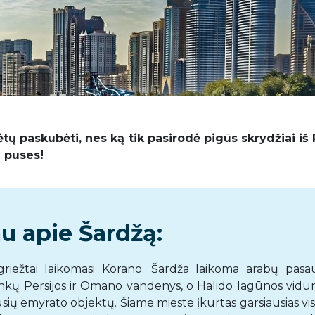
tų paskubėti, nes ką tik pasirodė pigūs skrydžiai iš
i puses!
u apie Šardžą:
 griežtai laikomasi Korano. Šardža laikoma arabų pasau
lankų Persijos ir Omano vandenys, o Halido lagūnos vidur
sių emyrato objektų. Šiame mieste įkurtas garsiausias vi