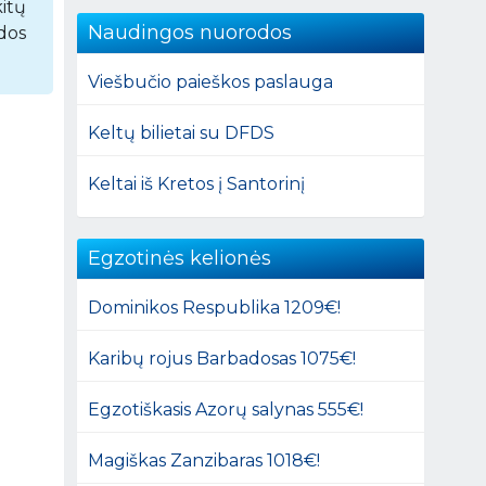
itų
Naudingos nuorodos
dos
Viešbučio paieškos paslauga
Keltų bilietai su DFDS
Keltai iš Kretos į Santorinį
Egzotinės kelionės
Dominikos Respublika 1209€!
Karibų rojus Barbadosas 1075€!
Egzotiškasis Azorų salynas 555€!
Magiškas Zanzibaras 1018€!