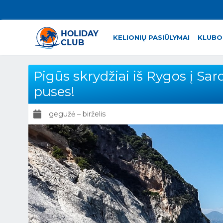
KELIONIŲ PASIŪLYMAI
KLUBO
Pigūs skrydžiai iš Rygos į Sardi
puses!
gegužė – birželis