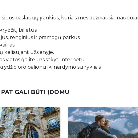
 šiuos paslaugų įrankius, kuriais mes dažniausiai naudoj
rydžių bilietus.
iejus, renginius ir pramogų parkus.
kainas.
 keliaujant užsienyje.
s vietos galite užsisakyti internetu.
krydžio oro balionu iki nardymo su rykliais!
 PAT GALI BŪTI ĮDOMU