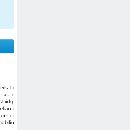
veikata
anksto.
laidų.
eliauti
uomoti
mobilių