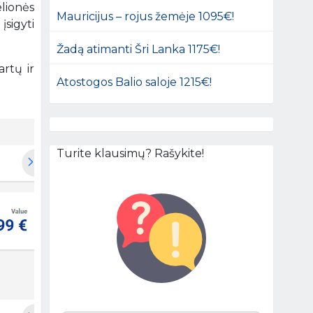
lionės
Mauricijus – rojus žemėje 1095€!
įsigyti
Žadą atimanti Šri Lanka 1175€!
artų ir
Atostogos Balio saloje 1215€!
Turite klausimų? Rašykite!