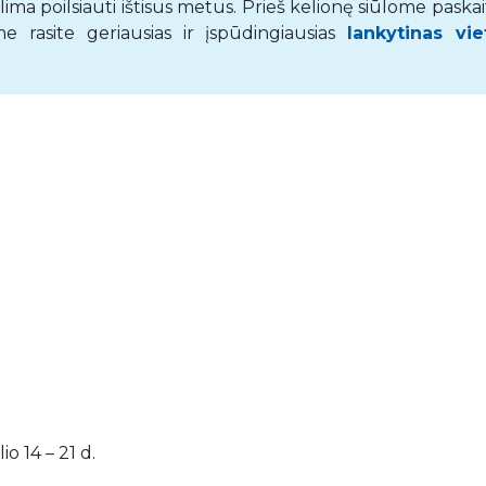
lima poilsiauti ištisus metus. Prieš kelionę siūlome paskai
 rasite geriausias ir įspūdingiausias
lankytinas vie
o 14 – 21 d.