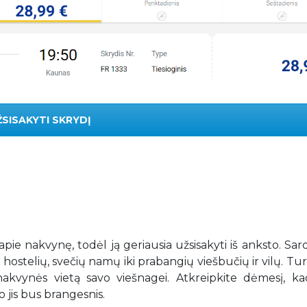
ŽSISAKYTI SKRYDĮ
 apie nakvynę, todėl ją geriausia užsisakyti iš anksto. Sard
 hostelių, svečių namų iki prabangių viešbučių ir vilų. T
ią nakvynės vietą savo viešnagei. Atkreipkite dėmesį, k
 jis bus brangesnis.