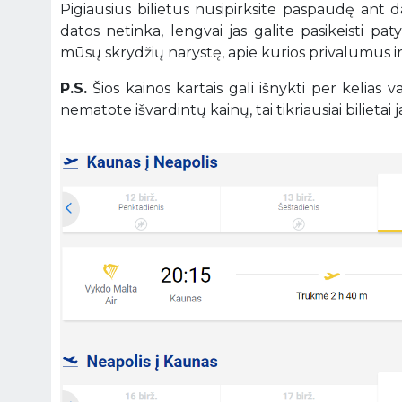
Pigiausius bilietus nusipirksite paspaudę ant 
datos netinka, lengvai jas galite pasikeisti pa
mūsų skrydžių narystę, apie kurios privalumus 
P.S.
Šios kainos kartais gali išnykti per kelias
nematote išvardintų kainų, tai tikriausiai bilietai ja