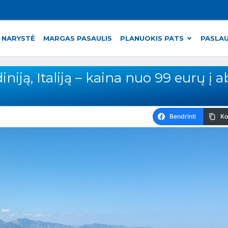
 NARYSTĖ
MARGAS PASAULIS
PLANUOKIS PATS
PASLA
niją, Italiją – kaina nuo 99 eurų į a
Bendrinti
Ko