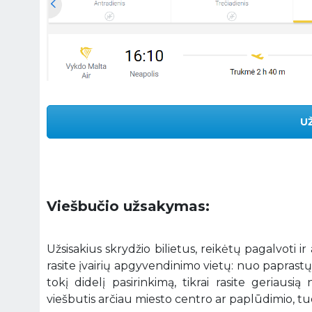
U
Viešbučio užsakymas:
Užsisakius skrydžio bilietus, reikėtų pagalvoti ir
rasite įvairių apgyvendinimo vietų: nuo paprastų
tokį didelį pasirinkimą, tikrai rasite geriaus
viešbutis arčiau miesto centro ar paplūdimio, tuo