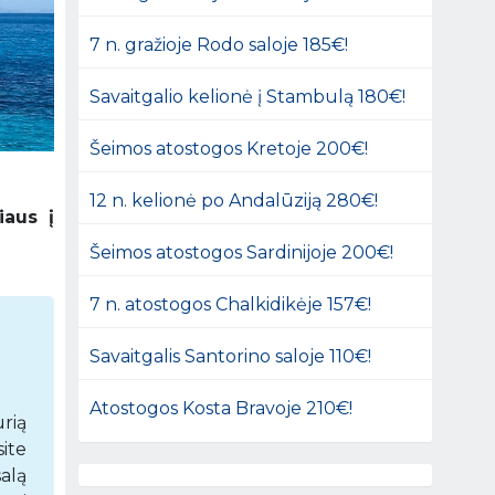
7 n. gražioje Rodo saloje 185€!
Savaitgalio kelionė į Stambulą 180€!
Šeimos atostogos Kretoje 200€!
12 n. kelionė po Andalūziją 280€!
iaus į
Šeimos atostogos Sardinijoje 200€!
7 n. atostogos Chalkidikėje 157€!
Savaitgalis Santorino saloje 110€!
Atostogos Kosta Bravoje 210€!
rią
ite
alą