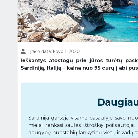
Įrašo data: kovo 1, 2020
Ieškantys atostogų prie jūros turėtų pasku
Sardiniją, Italiją – kaina nuo 95 eurų į abi pu
Daugiau 
Sardinija garsėja visame pasaulyje savo nuo
mielai renkasi saulės ištroškę poilsiautoja
daugybę nuostabių lankytinų vietų ir žadą a