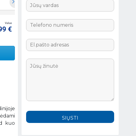
inijoje
urėdami
ad kuo