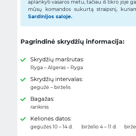
aplankyti vasaros metu, tačiau iš tikro joje ga
mūsų komandos sukurtą straipsnį, kuriame
Sardinijos saloje.
Pagrindinė skrydžių informacija:
Skrydžių maršrutas:
Ryga – Algeras – Ryga
Skrydžių intervalas:
gegužė – birželis
Bagažas:
rankinis
Kelionės datos:
gegužės 10 – 14 d. birželio 4 – 11 d. birželi