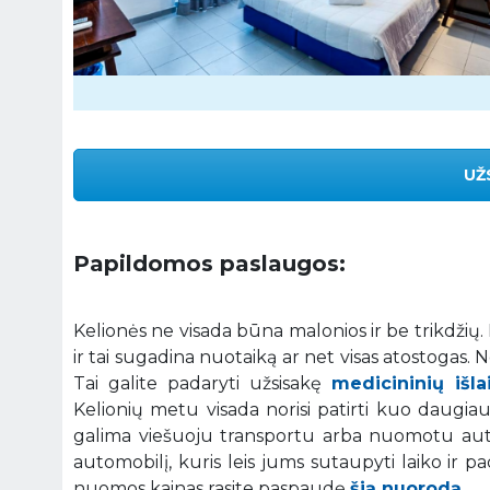
UŽ
Papildomos paslaugos:
Kelionės ne visada būna malonios ir be trikdžių
ir tai sugadina nuotaiką ar net visas atostogas.
Tai galite padaryti užsisakę
medicininių išl
Kelionių metu visada norisi patirti kuo daugiau į
galima viešuoju transportu arba nuomotu auto
automobilį, kuris leis jums sutaupyti laiko ir p
nuomos kainas rasite paspaudę
šią nuorodą.