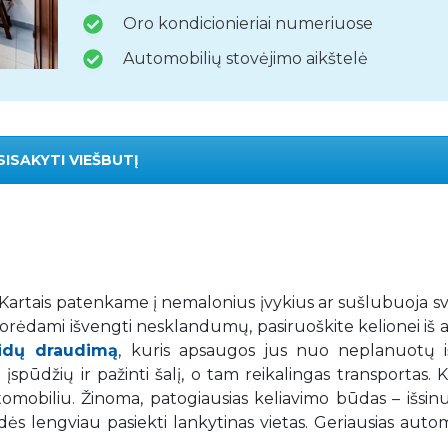
Oro kondicionieriai numeriuose
Automobilių stovėjimo aikštelė
SISAKYTI VIEŠBUTĮ
. Kartais patenkame į nemalonius įvykius ar sušlubuoja s
 Norėdami išvengti nesklandumų, pasiruoškite kelionei iš 
aidų draudimą
, kuris apsaugos jus nuo neplanuotų iš
spūdžių ir pažinti šalį, o tam reikalingas transportas. K
mobiliu. Žinoma, patogiausias keliavimo būdas – išsin
adės lengviau pasiekti lankytinas vietas. Geriausias auto