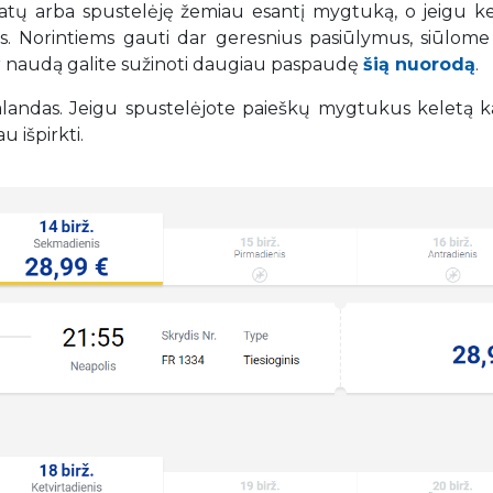
datų arba spustelėję žemiau esantį mygtuką, o jeigu ke
tys. Norintiems gauti dar geresnius pasiūlymus, siūlome 
ir naudą galite sužinoti daugiau paspaudę
šią nuorodą
.
 valandas. Jeigu spustelėjote paieškų mygtukus keletą k
u išpirkti.