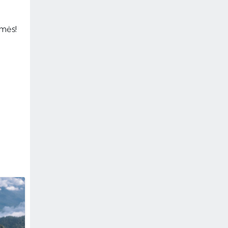
amės!