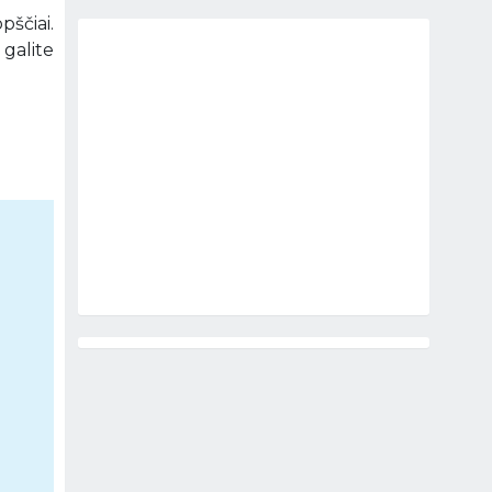
ščiai.
galite