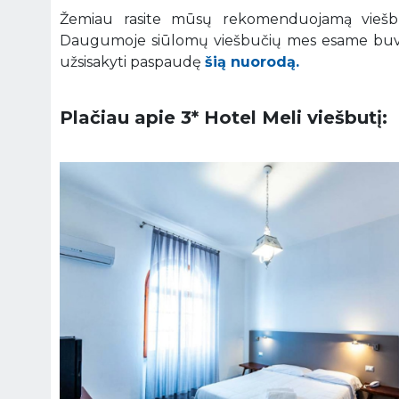
Žemiau rasite mūsų rekomenduojamą viešbutį
Daugumoje siūlomų viešbučių mes esame buvę 
užsisakyti paspaudę
šią nuorodą.
Plačiau apie 3* Hotel Meli viešbutį: