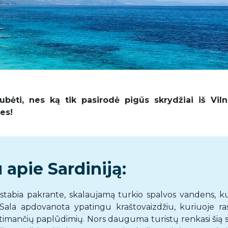
bėti, nes ką tik pasirodė pigūs skrydžiai iš Viln
ses!
apie Sardiniją:
stabia pakrante, skalaujamą turkio spalvos vandens, ku
i. Sala apdovanota ypatingu kraštovaizdžiu, kuriuoje ras
timančių paplūdimių. Nors dauguma turistų renkasi šią s