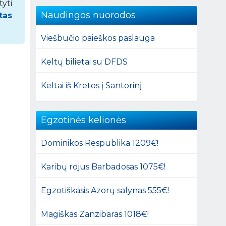
tyti
Naudingos nuorodos
tas
Viešbučio paieškos paslauga
Keltų bilietai su DFDS
Keltai iš Kretos į Santorinį
Egzotinės kelionės
Dominikos Respublika 1209€!
Karibų rojus Barbadosas 1075€!
Egzotiškasis Azorų salynas 555€!
Magiškas Zanzibaras 1018€!