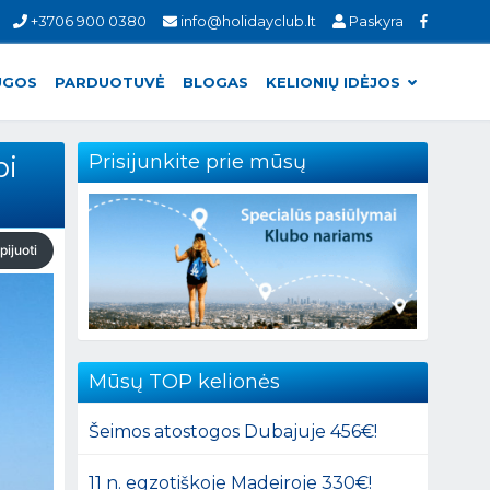
+3706 900 0380
info@holidayclub.lt
Paskyra
UGOS
PARDUOTUVĖ
BLOGAS
KELIONIŲ IDĖJOS
bi
Prisijunkite prie mūsų
pijuoti
Mūsų TOP kelionės
Šeimos atostogos Dubajuje 456€!
11 n. egzotiškoje Madeiroje 330€!