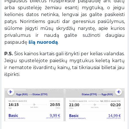
Pigiausius bilietus nusipirksite paspaudę ant datų
arba spustelėję žemiau esantį mygtuką, o jeigu
kelionės datos netinka, lengvai jas galite pasikeisti
patys. Norintiems gauti dar geresnius pasiūlymus,
siūlome įsigyti mūsų skrydžių narystę, apie kurios
privalumus ir naudą galite sužinoti daugiau
paspaudę
šią nuorodą
.
P.S.
Šios kainos kartais gali išnykti per kelias valandas.
Jeigu spustelėjote paieškų mygtukus keletą kartų
ir nematote išvardintų kainų, tai tikriausiai bilietai jau
išpirkti.