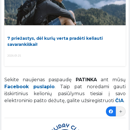
7 priežastys, dėl kurių verta pradėti keliauti
savarankiškai!
2026-01-25
Sekite naujienas paspaudę
PATINKA
ant mūsų
Facebook puslapio
. Taip pat norėdami gauti
išskirtinius kelionių pasiūlymus tiesiai į savo
elektroninio pašto dėžutę, galite užsiregistruoti
ČIA
.