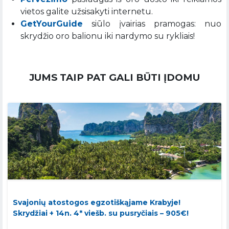
vietos galite užsisakyti internetu.
GetYourGuide
siūlo įvairias pramogas: nuo
skrydžio oro balionu iki nardymo su rykliais!
JUMS TAIP PAT GALI BŪTI ĮDOMU
Svajonių atostogos egzotiškąjame Krabyje!
Skrydžiai + 14n. 4* viešb. su pusryčiais – 905€!