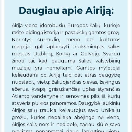
Daugiau apie Airiją:
Airija viena įdomiausių Europos šalių, kurioje
rasite didingą istoriją ir pasakišką gamtos grožį.
Norintys šurmulio, meno bei kultūros
mėgėjai, gali aplankyti triukšmingus šalies
miestus Dubliną, Korką ar Golvėjų. Svarbu
žinoti tai, kad dauguma šalies valstybinių
muziejų yra nemokami. Gamtos mylėtojai
keliaudami po Airiją taip pat atras daugybę
nuostabių vietų: žaliuojančias pievas, žavingus
ežerus, kvapą gniaužiančias uolas styrančias
Atlanto vandenyne ir senovines pilis, iš kurių
atsiveria puikios panoramos. Daugybė laukinių
Airijos salų traukia keliautojus savo unikaliu
grožiu, kurios nepalieka abejingo nė vieno.
Airijos šalis nors ir nedidelė, tačiau siūlo savo
svečiams nepaprastai daug lankytinų vietų,