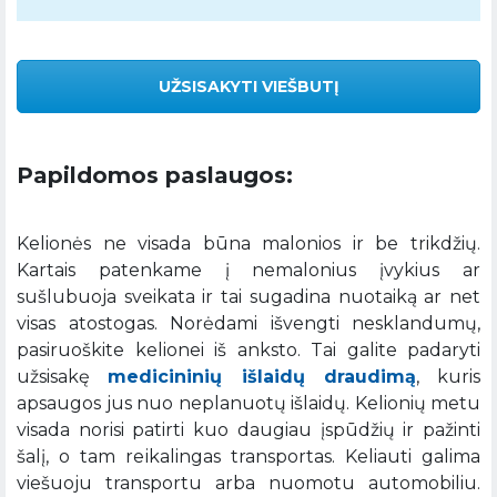
UŽSISAKYTI VIEŠBUTĮ
Papildomos paslaugos:
Kelionės ne visada būna malonios ir be trikdžių.
Kartais patenkame į nemalonius įvykius ar
sušlubuoja sveikata ir tai sugadina nuotaiką ar net
visas atostogas. Norėdami išvengti nesklandumų,
pasiruoškite kelionei iš anksto. Tai galite padaryti
užsisakę
medicininių išlaidų draudimą
, kuris
apsaugos jus nuo neplanuotų išlaidų. Kelionių metu
visada norisi patirti kuo daugiau įspūdžių ir pažinti
šalį, o tam reikalingas transportas. Keliauti galima
viešuoju transportu arba nuomotu automobiliu.