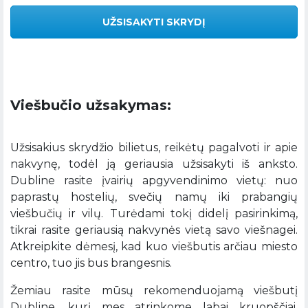
UŽSISAKYTI SKRYDĮ
Viešbučio užsakymas:
Užsisakius skrydžio bilietus, reikėtų pagalvoti ir apie
nakvynę, todėl ją geriausia užsisakyti iš anksto.
Dubline rasite įvairių apgyvendinimo vietų: nuo
paprastų hostelių, svečių namų iki prabangių
viešbučių ir vilų. Turėdami tokį didelį pasirinkimą,
tikrai rasite geriausią nakvynės vietą savo viešnagei.
Atkreipkite dėmesį, kad kuo viešbutis arčiau miesto
centro, tuo jis bus brangesnis.
Žemiau rasite mūsų rekomenduojamą viešbutį
Dubline, kurį mes atrinkome labai kruopščiai.