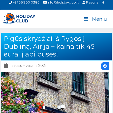
+3706 900 0380
info@holidayclub.lt
Paskyra
Meniu
Pigūs skrydžiai iš Rygos į
Dubliną, Airiją – kaina tik 45
eurai į abi puses!
sausis – vasaris 2021