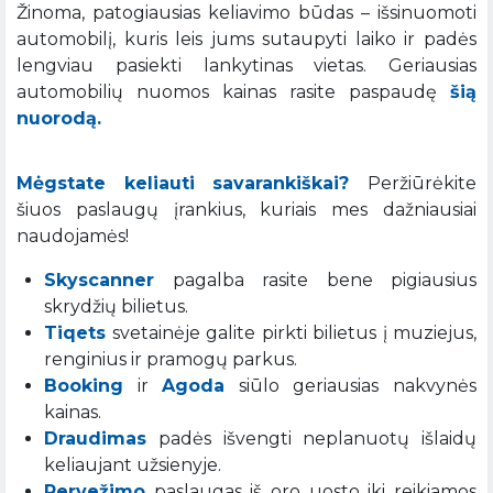
Žinoma, patogiausias keliavimo būdas – išsinuomoti
automobilį, kuris leis jums sutaupyti laiko ir padės
lengviau pasiekti lankytinas vietas. Geriausias
automobilių nuomos kainas rasite paspaudę
šią
nuorodą.
Mėgstate keliauti savarankiškai?
Peržiūrėkite
šiuos paslaugų įrankius, kuriais mes dažniausiai
naudojamės!
Skyscanner
pagalba rasite bene pigiausius
skrydžių bilietus.
Tiqets
svetainėje galite pirkti bilietus į muziejus,
renginius ir pramogų parkus.
Booking
ir
Agoda
siūlo geriausias nakvynės
kainas.
Draudimas
padės išvengti neplanuotų išlaidų
keliaujant užsienyje.
Pervežimo
paslaugas iš oro uosto iki reikiamos