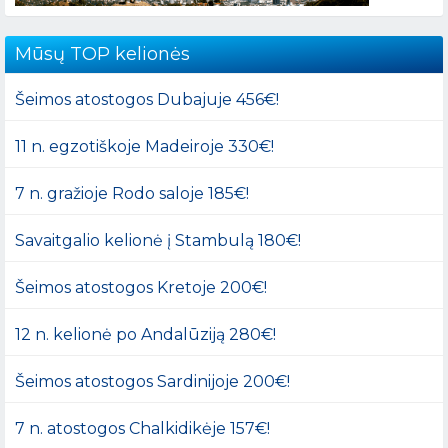
Mūsų TOP kelionės
Šeimos atostogos Dubajuje 456€!
11 n. egzotiškoje Madeiroje 330€!
7 n. gražioje Rodo saloje 185€!
Savaitgalio kelionė į Stambulą 180€!
Šeimos atostogos Kretoje 200€!
12 n. kelionė po Andalūziją 280€!
Šeimos atostogos Sardinijoje 200€!
7 n. atostogos Chalkidikėje 157€!