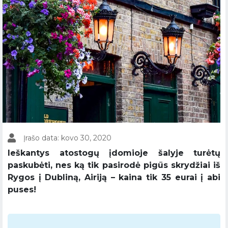
Įrašo data: kovo 30, 2020
Ieškantys atostogų įdomioje šalyje turėtų
paskubėti, nes ką tik pasirodė pigūs skrydžiai iš
Rygos į Dubliną, Airiją – kaina tik 35 eurai į abi
puses!