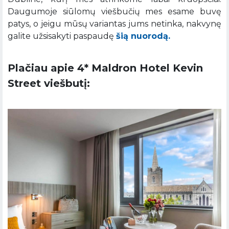
Daugumoje siūlomų viešbučių mes esame buvę
patys, o jeigu mūsų variantas jums netinka, nakvynę
galite užsisakyti paspaudę
šią nuorodą.
Plačiau apie 4* Maldron Hotel Kevin
Street viešbutį: