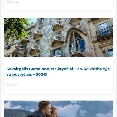
2026-01-25
Savaitgalis Barselonoje! Skrydžiai + 3n. 4* viešbutyje
su pusryčiais – 305€!
2026-01-25