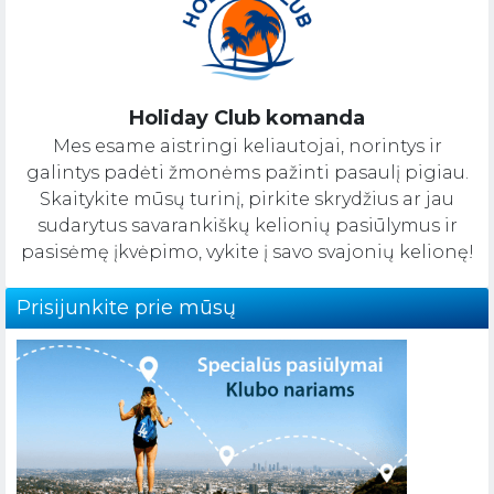
Holiday Club komanda
Mes esame aistringi keliautojai, norintys ir
galintys padėti žmonėms pažinti pasaulį pigiau.
Skaitykite mūsų turinį, pirkite skrydžius ar jau
sudarytus savarankiškų kelionių pasiūlymus ir
pasisėmę įkvėpimo, vykite į savo svajonių kelionę!
Prisijunkite prie mūsų