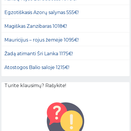
Egzotiškasis Azorų salynas 555€!
Magiškas Zanzibaras 1018€!
Mauricijus – rojus žemėje 1095€!
Žadą atimanti Šri Lanka 1175€!
Atostogos Balio saloje 1215€!
Turite klausimų? Rašykite!