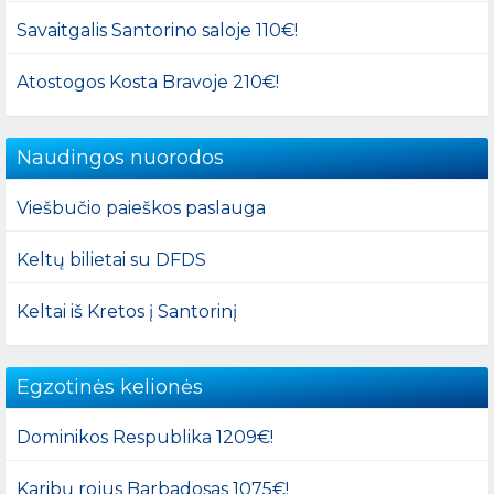
Savaitgalis Santorino saloje 110€!
Atostogos Kosta Bravoje 210€!
Naudingos nuorodos
Viešbučio paieškos paslauga
Keltų bilietai su DFDS
Keltai iš Kretos į Santorinį
Egzotinės kelionės
Dominikos Respublika 1209€!
Karibų rojus Barbadosas 1075€!