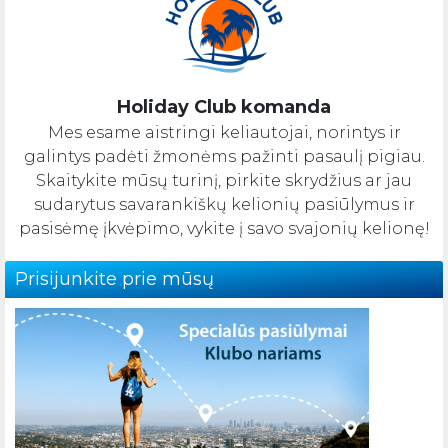
Holiday Club komanda
Mes esame aistringi keliautojai, norintys ir
galintys padėti žmonėms pažinti pasaulį pigiau.
Skaitykite mūsų turinį, pirkite skrydžius ar jau
sudarytus savarankiškų kelionių pasiūlymus ir
pasisėmę įkvėpimo, vykite į savo svajonių kelionę!
Prisijunkite prie mūsų