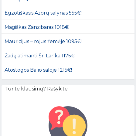
Egzotiškasis Azorų salynas 555€!
Magiškas Zanzibaras 1018€!
Mauricijus – rojus žemėje 1095€!
Žadą atimanti Šri Lanka 1175€!
Atostogos Balio saloje 1215€!
Turite klausimų? Rašykite!