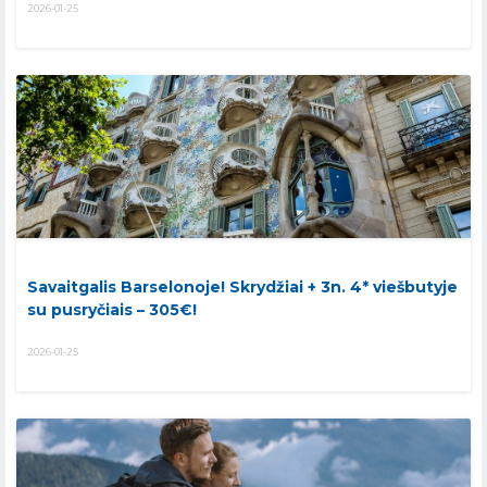
2026-01-25
Savaitgalis Barselonoje! Skrydžiai + 3n. 4* viešbutyje
su pusryčiais – 305€!
2026-01-25