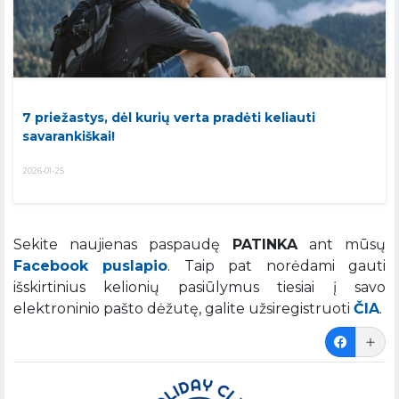
7 priežastys, dėl kurių verta pradėti keliauti
savarankiškai!
2026-01-25
Sekite naujienas paspaudę
PATINKA
ant mūsų
Facebook puslapio
. Taip pat norėdami gauti
išskirtinius kelionių pasiūlymus tiesiai į savo
elektroninio pašto dėžutę, galite užsiregistruoti
ČIA
.