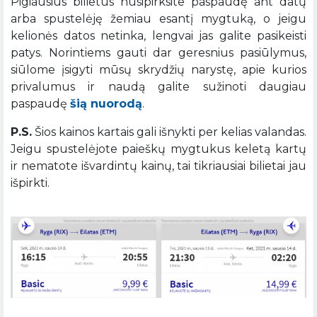
Pigiausius bilietus nusipirksite paspaudę ant datų
arba spustelėję žemiau esantį mygtuką, o jeigu
kelionės datos netinka, lengvai jas galite pasikeisti
patys. Norintiems gauti dar geresnius pasiūlymus,
siūlome įsigyti mūsų skrydžių narystę, apie kurios
privalumus ir naudą galite sužinoti daugiau
paspaudę
šią nuorodą
.
P.S.
Šios kainos kartais gali išnykti per kelias valandas.
Jeigu spustelėjote paieškų mygtukus keletą kartų
ir nematote išvardintų kainų, tai tikriausiai bilietai jau
išpirkti.