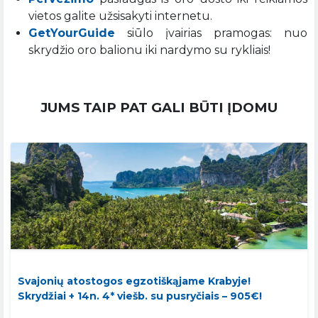
vietos galite užsisakyti internetu.
GetYourGuide
siūlo įvairias pramogas: nuo
skrydžio oro balionu iki nardymo su rykliais!
JUMS TAIP PAT GALI BŪTI ĮDOMU
Svajonių atostogos egzotiškąjame Krabyje!
Skrydžiai + 14n. 4* viešb. su pusryčiais – 905€!