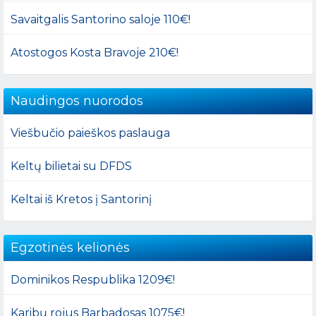
Savaitgalis Santorino saloje 110€!
Atostogos Kosta Bravoje 210€!
Naudingos nuorodos
Viešbučio paieškos paslauga
Keltų bilietai su DFDS
Keltai iš Kretos į Santorinį
Egzotinės kelionės
Dominikos Respublika 1209€!
Karibų rojus Barbadosas 1075€!