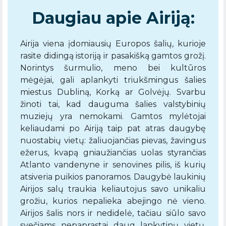
Daugiau apie Airiją:
Airija viena įdomiausių Europos šalių, kurioje
rasite didingą istoriją ir pasakišką gamtos grožį.
Norintys šurmulio, meno bei kultūros
mėgėjai, gali aplankyti triukšmingus šalies
miestus Dubliną, Korką ar Golvėjų. Svarbu
žinoti tai, kad dauguma šalies valstybinių
muziejų yra nemokami. Gamtos mylėtojai
keliaudami po Airiją taip pat atras daugybę
nuostabių vietų: žaliuojančias pievas, žavingus
ežerus, kvapą gniaužiančias uolas styrančias
Atlanto vandenyne ir senovines pilis, iš kurių
atsiveria puikios panoramos. Daugybė laukinių
Airijos salų traukia keliautojus savo unikaliu
grožiu, kurios nepalieka abejingo nė vieno.
Airijos šalis nors ir nedidelė, tačiau siūlo savo
svečiams nepaprastai daug lankytinų vietų,