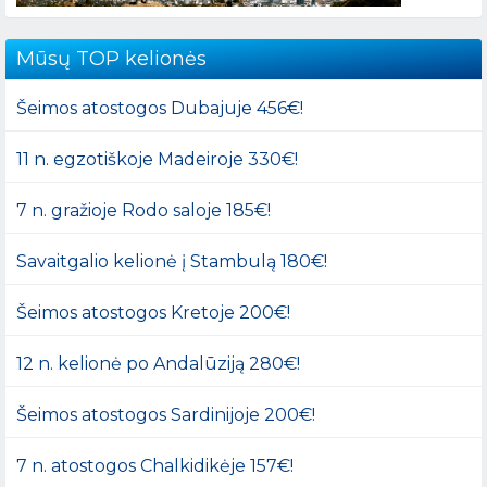
Mūsų TOP kelionės
Šeimos atostogos Dubajuje 456€!
11 n. egzotiškoje Madeiroje 330€!
7 n. gražioje Rodo saloje 185€!
Savaitgalio kelionė į Stambulą 180€!
Šeimos atostogos Kretoje 200€!
12 n. kelionė po Andalūziją 280€!
Šeimos atostogos Sardinijoje 200€!
7 n. atostogos Chalkidikėje 157€!