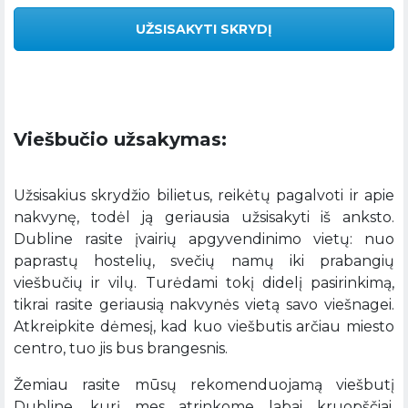
UŽSISAKYTI SKRYDĮ
Viešbučio užsakymas:
Užsisakius skrydžio bilietus, reikėtų pagalvoti ir apie
nakvynę, todėl ją geriausia užsisakyti iš anksto.
Dubline rasite įvairių apgyvendinimo vietų: nuo
paprastų hostelių, svečių namų iki prabangių
viešbučių ir vilų. Turėdami tokį didelį pasirinkimą,
tikrai rasite geriausią nakvynės vietą savo viešnagei.
Atkreipkite dėmesį, kad kuo viešbutis arčiau miesto
centro, tuo jis bus brangesnis.
Žemiau rasite mūsų rekomenduojamą viešbutį
Dubline, kurį mes atrinkome labai kruopščiai.