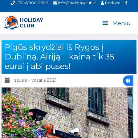
+3706 900 0380
info@holidayclub.lt
Paskyra
Meniu
Pigūs skrydžiai iš Rygos į
Dubliną, Airiją – kaina tik 35
eurai į abi puses!
sausis – vasaris 2021