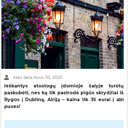
Įrašo data: kovo 30, 2020
Ieškantys atostogų įdomioje šalyje turėtų
paskubėti, nes ką tik pasirodė pigūs skrydžiai iš
Rygos į Dubliną, Airiją – kaina tik 35 eurai į abi
puses!