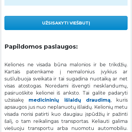
UŽSISAKYTI VIEŠBUTĮ
Papildomos paslaugos:
Kelionės ne visada būna malonios ir be trikdžių.
Kartais patenkame į nemalonius įvykius ar
sušlubuoja sveikata ir tai sugadina nuotaiką ar net
visas atostogas. Norėdami išvengti nesklandumų,
pasiruoškite kelionei iš anksto. Tai galite padaryti
užsisakę
medicininių išlaidų draudimą
, kuris
apsaugos jus nuo neplanuotų išlaidų. Kelionių metu
visada norisi patirti kuo daugiau įspūdžių ir pažinti
šalį, o tam reikalingas transportas. Keliauti galima
viešuoju transportu arba nuomotu automobiliu.