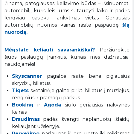
Žinoma, patogiausias keliavimo būdas – išsinuomoti
automobilį, kuris leis jums sutaupyti laiko ir padės
lengviau pasiekti lankytinas vietas. Geriausias
automobilių nuomos kainas rasite paspaudę
šią
nuorodą.
Mėgstate keliauti savarankiškai?
Peržiūrėkite
šiuos paslaugų įrankius, kuriais mes dažniausiai
naudojamės!
Skyscanner
pagalba rasite bene pigiausius
skrydžių bilietus.
Tiqets
svetainėje galite pirkti bilietus į muziejus,
renginius ir pramogų parkus.
Booking
ir
Agoda
siūlo geriausias nakvynės
kainas.
Draudimas
padės išvengti neplanuotų išlaidų
keliaujant užsienyje.
Pervežimo
paslaugas iš oro uosto iki reikiamos