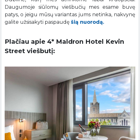
Daugumoje siūlomų viešbučių mes esame buvę
patys, o jeigu mūsų variantas jums netinka, nakvynę
galite užsisakyti paspaudę
šią nuorodą.
Plačiau apie 4* Maldron Hotel Kevin
Street viešbutį: