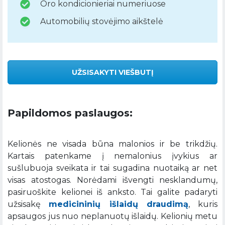
Oro kondicionieriai numeriuose
Automobilių stovėjimo aikštelė
UŽSISAKYTI VIEŠBUTĮ
Papildomos paslaugos:
Kelionės ne visada būna malonios ir be trikdžių.
Kartais patenkame į nemalonius įvykius ar
sušlubuoja sveikata ir tai sugadina nuotaiką ar net
visas atostogas. Norėdami išvengti nesklandumų,
pasiruoškite kelionei iš anksto. Tai galite padaryti
užsisakę
medicininių išlaidų draudimą
, kuris
apsaugos jus nuo neplanuotų išlaidų. Kelionių metu