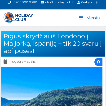
+3706 900 0380
info@holidayclub.lt
Paskyra
Meniu
Pigūs skrydžiai iš Londono į
Maljorką, Ispaniją – tik 20 svarų į
abi puses!
rugsėjis – spalis