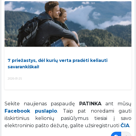
7 priežastys, dėl kurių verta pradėti keliauti
savarankiškai!
2026-01-25
Sekite naujienas paspaudę
PATINKA
ant mūsų
Facebook puslapio
. Taip pat norėdami gauti
išskirtinius kelionių pasiūlymus tiesiai į savo
elektroninio pašto dėžutę, galite užsiregistruoti
ČIA
.