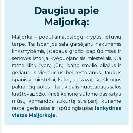
Daugiau apie
Maljorką:
Maljorka – populiari atostogų kryptis lietuvių
tarpe. Tai Ispanijos sala garsėjanti naktinėmis
linksmybėmis, įstabaus grožio paplūdimiais ir
senovės istorija kvėpuojančiais miesteliais. Čia
rasite šiltą žydrą jūrą, balto smėlio pliažus ir
geriausius viešbučius bei restoranus. Jaukūs
ispaniški miesteliai, kalnų peizažai, išraiškingos
pakrančių uolos – tai tik dalis nuostabaus salos
kraštovaizdžio. Prieš kelionę siūlome paskaityti
mūsų komandos sukurtą straipsnį, kuriame
rasite geriausias ir įspūdingiausias
lankytinas
vietas Maljorkoje.