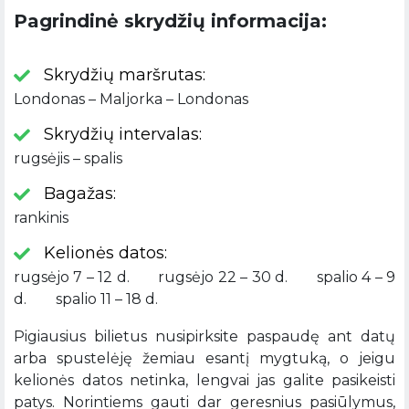
Pagrindinė skrydžių informacija:
Skrydžių maršrutas:
Londonas – Maljorka – Londonas
Skrydžių intervalas:
rugsėjis – spalis
Bagažas:
rankinis
Kelionės datos:
rugsėjo 7 – 12 d. rugsėjo 22 – 30 d. spalio 4 – 9
d. spalio 11 – 18 d.
Pigiausius bilietus nusipirksite paspaudę ant datų
arba spustelėję žemiau esantį mygtuką, o jeigu
kelionės datos netinka, lengvai jas galite pasikeisti
patys. Norintiems gauti dar geresnius pasiūlymus,