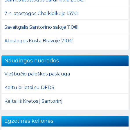
7 n. atostogos Chalkidikėje 157€!
Savaitgalis Santorino saloje 110€!
Atostogos Kosta Bravoje 210€!
Naudingos nuorodos
Viešbučio paieškos paslauga
Keltų bilietai su DFDS
Keltai iš Kretos į Santorinį
Egzotinės kelionės