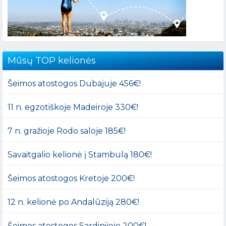
Mūsų TOP kelionės
Šeimos atostogos Dubajuje 456€!
11 n. egzotiškoje Madeiroje 330€!
7 n. gražioje Rodo saloje 185€!
Savaitgalio kelionė į Stambulą 180€!
Šeimos atostogos Kretoje 200€!
12 n. kelionė po Andalūziją 280€!
Šeimos atostogos Sardinijoje 200€!