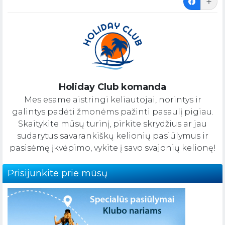
Holiday Club komanda
Mes esame aistringi keliautojai, norintys ir
galintys padėti žmonėms pažinti pasaulį pigiau.
Skaitykite mūsų turinį, pirkite skrydžius ar jau
sudarytus savarankiškų kelionių pasiūlymus ir
pasisėmę įkvėpimo, vykite į savo svajonių kelionę!
Prisijunkite prie mūsų