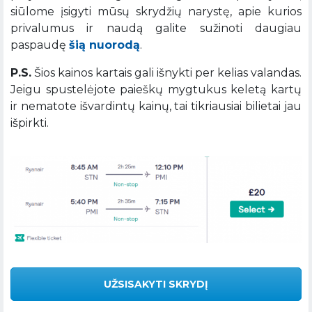
siūlome įsigyti mūsų skrydžių narystę, apie kurios
privalumus ir naudą galite sužinoti daugiau
paspaudę
šią nuorodą
.
P.S.
Šios kainos kartais gali išnykti per kelias valandas.
Jeigu spustelėjote paieškų mygtukus keletą kartų
ir nematote išvardintų kainų, tai tikriausiai bilietai jau
išpirkti.
UŽSISAKYTI SKRYDĮ