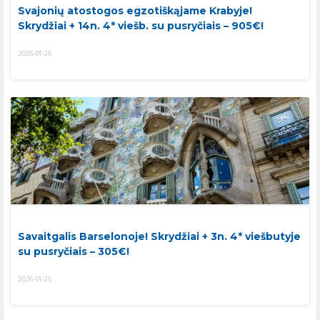
Svajonių atostogos egzotiškąjame Krabyje!
Skrydžiai + 14n. 4* viešb. su pusryčiais – 905€!
2026-01-25
Savaitgalis Barselonoje! Skrydžiai + 3n. 4* viešbutyje
su pusryčiais – 305€!
2026-01-25