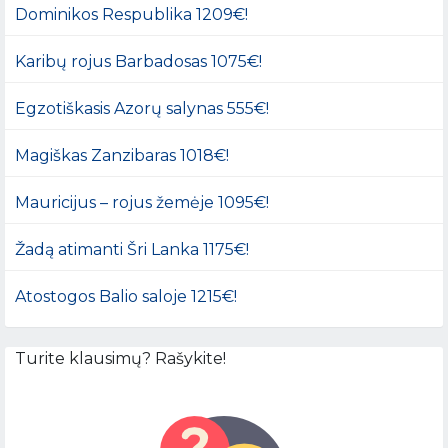
Dominikos Respublika 1209€!
Karibų rojus Barbadosas 1075€!
Egzotiškasis Azorų salynas 555€!
Magiškas Zanzibaras 1018€!
Mauricijus – rojus žemėje 1095€!
Žadą atimanti Šri Lanka 1175€!
Atostogos Balio saloje 1215€!
Turite klausimų? Rašykite!