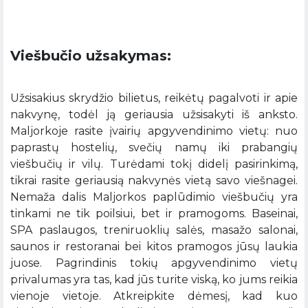
Viešbučio užsakymas:
Užsisakius skrydžio bilietus, reikėtų pagalvoti ir apie
nakvynę, todėl ją geriausia užsisakyti iš anksto.
Maljorkoje rasite įvairių apgyvendinimo vietų: nuo
paprastų hostelių, svečių namų iki prabangių
viešbučių ir vilų. Turėdami tokį didelį pasirinkimą,
tikrai rasite geriausią nakvynės vietą savo viešnagei.
Nemaža dalis Maljorkos paplūdimio viešbučių yra
tinkami ne tik poilsiui, bet ir pramogoms. Baseinai,
SPA paslaugos, treniruoklių salės, masažo salonai,
saunos ir restoranai bei kitos pramogos jūsų laukia
juose. Pagrindinis tokių apgyvendinimo vietų
privalumas yra tas, kad jūs turite viską, ko jums reikia
vienoje vietoje. Atkreipkite dėmesį, kad kuo