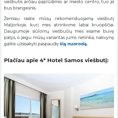
viešbutis arčiau paplūdimio ar miesto centro, tuo jis
bus brangesnis.
Žemiau rasite mūsų rekomenduojamą viešbutį
Maljorkoje, kurį mes atrinkome labai kruopščiai.
Daugumoje siūlomų viešbučių mes esame buvę
patys, o jeigu mūsų variantas jums netinka, nakvynę
galite užsisakyti paspaudę
šią nuorodą.
Plačiau apie 4* Hotel Samos viešbutį: