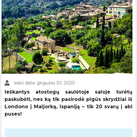
Įrašo data: gegužės 30, 2020
Ieškantys atostogų saulėtoje saloje turėtų
paskubėti, nes ką tik pasirodė pigūs skrydžiai iš
Londono į Maljorką, Ispaniją – tik 20 svarų į abi
puses!