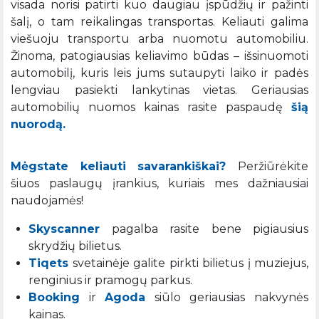
visada norisi patirti kuo daugiau įspūdžių ir pažinti
šalį, o tam reikalingas transportas. Keliauti galima
viešuoju transportu arba nuomotu automobiliu.
Žinoma, patogiausias keliavimo būdas – išsinuomoti
automobilį, kuris leis jums sutaupyti laiko ir padės
lengviau pasiekti lankytinas vietas. Geriausias
automobilių nuomos kainas rasite paspaudę
šią
nuorodą.
Mėgstate keliauti savarankiškai?
Peržiūrėkite
šiuos paslaugų įrankius, kuriais mes dažniausiai
naudojamės!
Skyscanner
pagalba rasite bene pigiausius
skrydžių bilietus.
Tiqets
svetainėje galite pirkti bilietus į muziejus,
renginius ir pramogų parkus.
Booking
ir
Agoda
siūlo geriausias nakvynės
kainas.