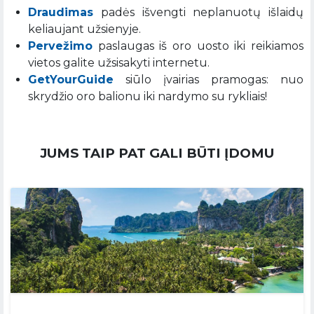
Draudimas
padės išvengti neplanuotų išlaidų
keliaujant užsienyje.
Pervežimo
paslaugas iš oro uosto iki reikiamos
vietos galite užsisakyti internetu.
GetYourGuide
siūlo įvairias pramogas: nuo
skrydžio oro balionu iki nardymo su rykliais!
JUMS TAIP PAT GALI BŪTI ĮDOMU