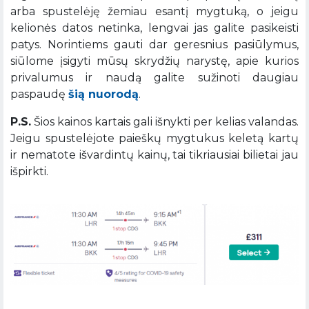
arba spustelėję žemiau esantį mygtuką, o jeigu
kelionės datos netinka, lengvai jas galite pasikeisti
patys. Norintiems gauti dar geresnius pasiūlymus,
siūlome įsigyti mūsų skrydžių narystę, apie kurios
privalumus ir naudą galite sužinoti daugiau
paspaudę
šią nuorodą
.
P.S.
Šios kainos kartais gali išnykti per kelias valandas.
Jeigu spustelėjote paieškų mygtukus keletą kartų
ir nematote išvardintų kainų, tai tikriausiai bilietai jau
išpirkti.