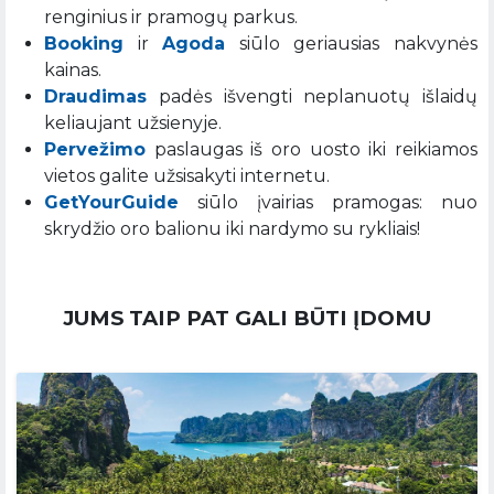
renginius ir pramogų parkus.
Booking
ir
Agoda
siūlo geriausias nakvynės
kainas.
Draudimas
padės išvengti neplanuotų išlaidų
keliaujant užsienyje.
Pervežimo
paslaugas iš oro uosto iki reikiamos
vietos galite užsisakyti internetu.
GetYourGuide
siūlo įvairias pramogas: nuo
skrydžio oro balionu iki nardymo su rykliais!
JUMS TAIP PAT GALI BŪTI ĮDOMU