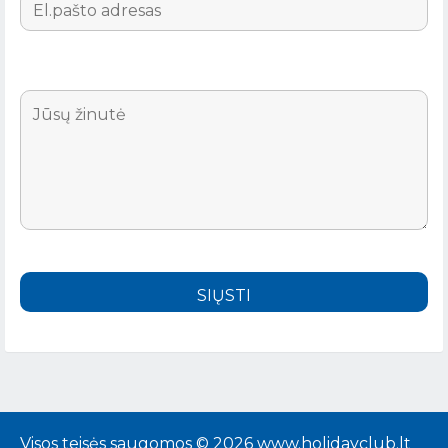
Visos teisės saugomos © 2026 www.holidayclub.lt