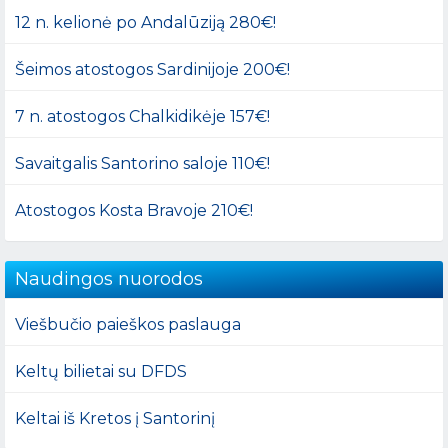
12 n. kelionė po Andalūziją 280€!
Šeimos atostogos Sardinijoje 200€!
7 n. atostogos Chalkidikėje 157€!
Savaitgalis Santorino saloje 110€!
Atostogos Kosta Bravoje 210€!
Naudingos nuorodos
Viešbučio paieškos paslauga
Keltų bilietai su DFDS
Keltai iš Kretos į Santorinį