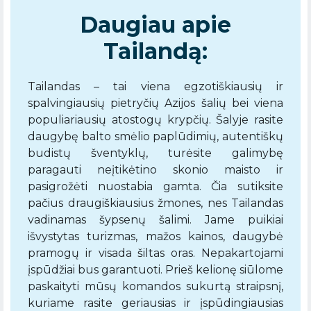
Daugiau apie
Tailandą:
Tailandas – tai viena egzotiškiausių ir
spalvingiausių pietryčių Azijos šalių bei viena
populiariausių atostogų krypčių. Šalyje rasite
daugybę balto smėlio paplūdimių, autentiškų
budistų šventyklų, turėsite galimybę
paragauti neįtikėtino skonio maisto ir
pasigrožėti nuostabia gamta. Čia sutiksite
pačius draugiškiausius žmones, nes Tailandas
vadinamas šypsenų šalimi. Jame puikiai
išvystytas turizmas, mažos kainos, daugybė
pramogų ir visada šiltas oras. Nepakartojami
įspūdžiai bus garantuoti. Prieš kelionę siūlome
paskaityti mūsų komandos sukurtą straipsnį,
kuriame rasite geriausias ir įspūdingiausias