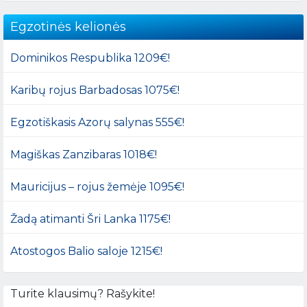
Egzotinės kelionės
Dominikos Respublika 1209€!
Karibų rojus Barbadosas 1075€!
Egzotiškasis Azorų salynas 555€!
Magiškas Zanzibaras 1018€!
Mauricijus – rojus žemėje 1095€!
Žadą atimanti Šri Lanka 1175€!
Atostogos Balio saloje 1215€!
Turite klausimų? Rašykite!