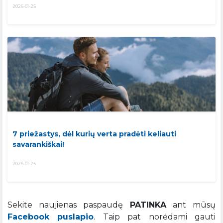
2026-01-25
7 priežastys, dėl kurių verta pradėti keliauti
savarankiškai!
2026-01-25
Sekite naujienas paspaudę
PATINKA
ant mūsų
Facebook puslapio
. Taip pat norėdami gauti