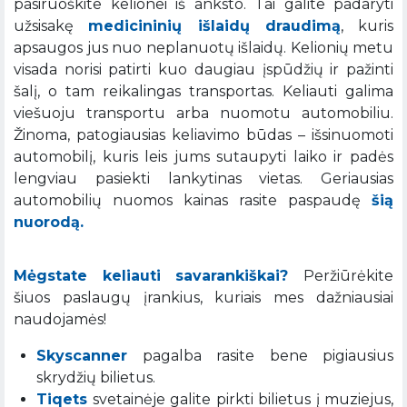
pasiruoškite kelionei iš anksto. Tai galite padaryti
užsisakę
medicininių išlaidų draudimą
, kuris
apsaugos jus nuo neplanuotų išlaidų. Kelionių metu
visada norisi patirti kuo daugiau įspūdžių ir pažinti
šalį, o tam reikalingas transportas. Keliauti galima
viešuoju transportu arba nuomotu automobiliu.
Žinoma, patogiausias keliavimo būdas – išsinuomoti
automobilį, kuris leis jums sutaupyti laiko ir padės
lengviau pasiekti lankytinas vietas. Geriausias
automobilių nuomos kainas rasite paspaudę
šią
nuorodą.
Mėgstate keliauti savarankiškai?
Peržiūrėkite
šiuos paslaugų įrankius, kuriais mes dažniausiai
naudojamės!
Skyscanner
pagalba rasite bene pigiausius
skrydžių bilietus.
Tiqets
svetainėje galite pirkti bilietus į muziejus,