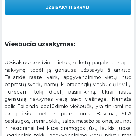
UŽSISAKYTI SKRYDĮ
Viešbučio užsakymas:
Užsisakius skrydžio bilietus, reikėtų pagalvoti ir apie
nakvynę, todėl ją geriausia užsisakyti iš anksto.
Tailande rasite įvairių apgyvendinimo vietų: nuo
paprastų svečių namų iki prabangių viešbučių ir vilų.
Turėdami tokį didelį pasirinkimą, tikrai rasite
geriausią nakvynės vietą savo viešnagei. Nemaža
dalis Tailando paplūdimio viešbučių yra tinkami ne
tik poilsiui, bet ir pramogoms. Baseinai, SPA
paslaugos, treniruoklių salės, masažo salonai, saunos
ir restoranai bei kitos pramogos jūsų laukia juose.
Pagrindinis tokių apgyvendinimo vietų privalumas