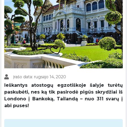
Įrašo data: rugsėjo 14, 2020
Ieškantys atostogų egzotiškoje šalyje turėtų
paskubėti, nes ką tik pasirodė pigūs skrydžiai iš
Londono į Bankoką, Tailandą – nuo 311 svarų į
abi puses!