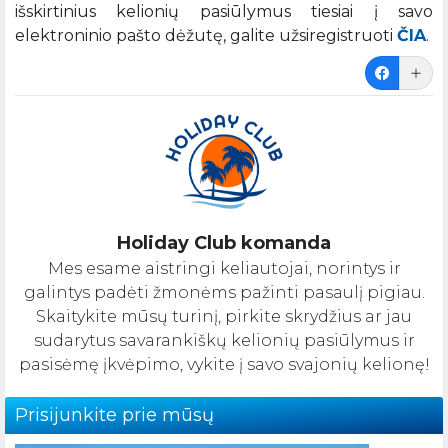
išskirtinius kelionių pasiūlymus tiesiai į savo
elektroninio pašto dėžutę, galite užsiregistruoti
ČIA
.
Holiday Club komanda
Mes esame aistringi keliautojai, norintys ir
galintys padėti žmonėms pažinti pasaulį pigiau.
Skaitykite mūsų turinį, pirkite skrydžius ar jau
sudarytus savarankiškų kelionių pasiūlymus ir
pasisėmę įkvėpimo, vykite į savo svajonių kelionę!
Prisijunkite prie mūsų