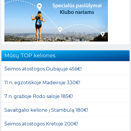
Mūsų TOP kelionės
Šeimos atostogos Dubajuje 456€!
11 n. egzotiškoje Madeiroje 330€!
7 n. gražioje Rodo saloje 185€!
Savaitgalio kelionė į Stambulą 180€!
Šeimos atostogos Kretoje 200€!