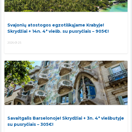
Svajonių atostogos egzotiškąjame Krabyje!
Skrydžiai + 14n. 4* viešb. su pusryčiais – 905€!
2026-01-25
Savaitgalis Barselonoje! Skrydžiai + 3n. 4* viešbutyje
su pusryčiais – 305€!