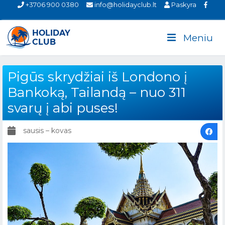
+3706 900 0380
info@holidayclub.lt
Paskyra
Meniu
Pigūs skrydžiai iš Londono į
Bankoką, Tailandą – nuo 311
svarų į abi puses!
sausis – kovas