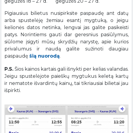
gegužės 18 – 27 d. gegužės 20 – 27 d.
Pigiausius bilietus nusipirksite paspaudę ant datų
arba spustelėję žemiau esantį mygtuką, o jeigu
kelionės datos netinka, lengvai jas galite pasikeisti
patys. Norintiems gauti dar geresnius pasiūlymus,
siūlome įsigyti mūsų skrydžių narystę, apie kurios
privalumus ir naudą galite sužinoti daugiau
paspaudę
šią nuorodą
.
P.S.
Šios kainos kartais gali išnykti per kelias valandas.
Jeigu spustelėjote paieškų mygtukus keletą kartų
ir nematote išvardintų kainų, tai tikriausiai bilietai jau
išpirkti.