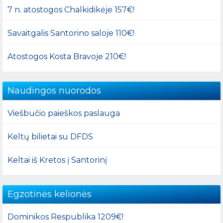
7 n. atostogos Chalkidikėje 157€!
Savaitgalis Santorino saloje 110€!
Atostogos Kosta Bravoje 210€!
Naudingos nuorodos
Viešbučio paieškos paslauga
Keltų bilietai su DFDS
Keltai iš Kretos į Santorinį
Egzotinės kelionės
Dominikos Respublika 1209€!