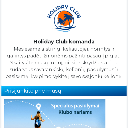
Holiday Club komanda
Mes esame aistringi keliautojai, norintys ir
galintys padėti žmonėms pažinti pasaulį pigiau.
Skaitykite mūsų turinį, pirkite skrydžius ar jau
sudarytus savarankiškų kelionių pasiūlymus ir
pasisėmę įkvėpimo, vykite į savo svajonių kelionę!
Prisijunkite prie mūsų