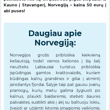
Kauno į Stavangerį, Norvegiją – kaina 50 eurų į
abi puses!
Daugiau apie
Norvegiją:
Norvegijos grožis pribloškia kiekvieną
keliautoją, todėl vienos kelionės į šią šalį
neužteks. Labiausiai turistus pribloškia
įspūdingas gamtos kraštovaizdis, kuriam
būdingas kalnų grandinės ir giliai į atmintį
įsirėžiantys fjordai. Šalyje taip pat gausu įvairių
pramogų, kurių metu galima žygiuoti po
kalnus, plaukti baidarėmis, stebėti šiaurės
pašvaistes, susitikti akis į akį su baltuoju lokiu,
žvejoti ar užsiimti kitomis smagiomis veiklomis.