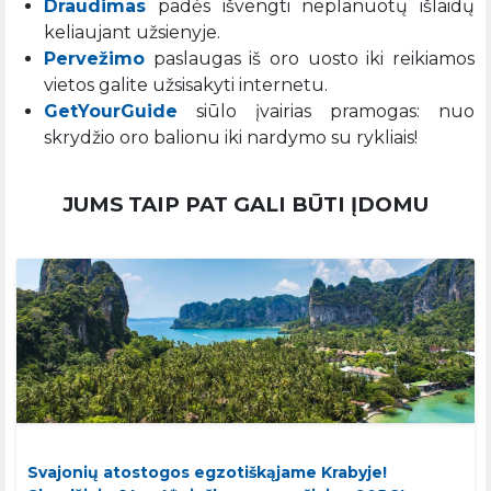
Draudimas
padės išvengti neplanuotų išlaidų
keliaujant užsienyje.
Pervežimo
paslaugas iš oro uosto iki reikiamos
vietos galite užsisakyti internetu.
GetYourGuide
siūlo įvairias pramogas: nuo
skrydžio oro balionu iki nardymo su rykliais!
JUMS TAIP PAT GALI BŪTI ĮDOMU
Svajonių atostogos egzotiškąjame Krabyje!