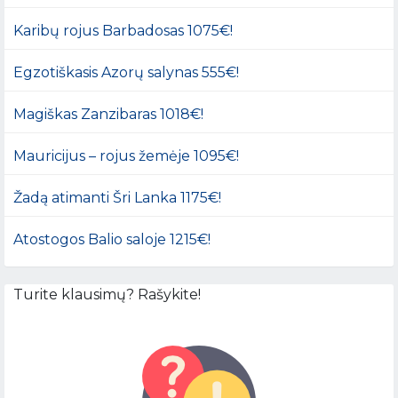
Karibų rojus Barbadosas 1075€!
Egzotiškasis Azorų salynas 555€!
Magiškas Zanzibaras 1018€!
Mauricijus – rojus žemėje 1095€!
Žadą atimanti Šri Lanka 1175€!
Atostogos Balio saloje 1215€!
Turite klausimų? Rašykite!