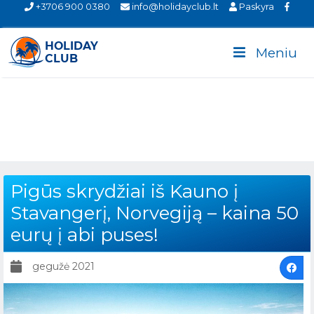
+3706 900 0380
info@holidayclub.lt
Paskyra
Meniu
Pigūs skrydžiai iš Kauno į
Stavangerį, Norvegiją – kaina 50
eurų į abi puses!
gegužė 2021