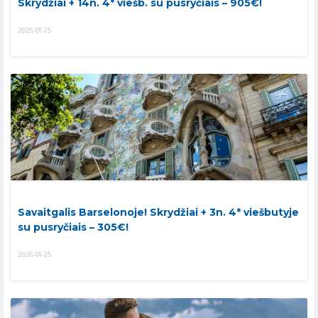
Skrydžiai + 14n. 4* viešb. su pusryčiais – 905€!
2026-01-25
Savaitgalis Barselonoje! Skrydžiai + 3n. 4* viešbutyje
su pusryčiais – 305€!
2026-01-25