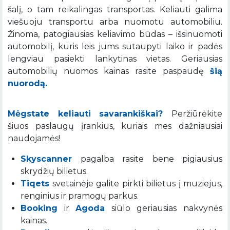
šalį, o tam reikalingas transportas. Keliauti galima
viešuoju transportu arba nuomotu automobiliu.
Žinoma, patogiausias keliavimo būdas – išsinuomoti
automobilį, kuris leis jums sutaupyti laiko ir padės
lengviau pasiekti lankytinas vietas. Geriausias
automobilių nuomos kainas rasite paspaudę
šią
nuorodą.
Mėgstate keliauti savarankiškai?
Peržiūrėkite
šiuos paslaugų įrankius, kuriais mes dažniausiai
naudojamės!
Skyscanner
pagalba rasite bene pigiausius
skrydžių bilietus.
Tiqets
svetainėje galite pirkti bilietus į muziejus,
renginius ir pramogų parkus.
Booking
ir
Agoda
siūlo geriausias nakvynės
kainas.