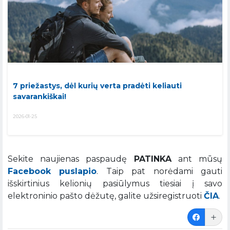
7 priežastys, dėl kurių verta pradėti keliauti
savarankiškai!
2026-01-25
Sekite naujienas paspaudę
PATINKA
ant mūsų
Facebook puslapio
. Taip pat norėdami gauti
išskirtinius kelionių pasiūlymus tiesiai į savo
elektroninio pašto dėžutę, galite užsiregistruoti
ČIA
.