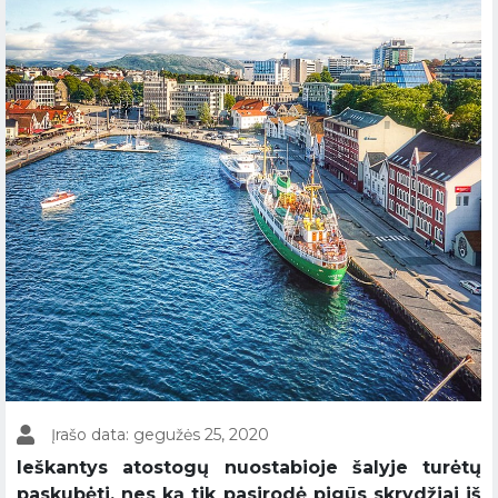
Įrašo data: gegužės 25, 2020
Ieškantys atostogų nuostabioje šalyje turėtų
paskubėti, nes ką tik pasirodė pigūs skrydžiai iš