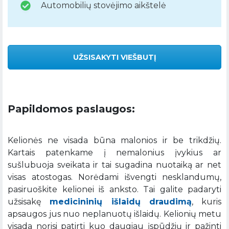
Automobilių stovėjimo aikštelė
UŽSISAKYTI VIEŠBUTĮ
Papildomos paslaugos:
Kelionės ne visada būna malonios ir be trikdžių.
Kartais patenkame į nemalonius įvykius ar
sušlubuoja sveikata ir tai sugadina nuotaiką ar net
visas atostogas. Norėdami išvengti nesklandumų,
pasiruoškite kelionei iš anksto. Tai galite padaryti
užsisakę
medicininių išlaidų draudimą
, kuris
apsaugos jus nuo neplanuotų išlaidų. Kelionių metu
visada norisi patirti kuo daugiau įspūdžių ir pažinti