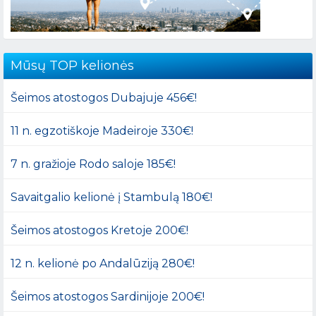
Mūsų TOP kelionės
Šeimos atostogos Dubajuje 456€!
11 n. egzotiškoje Madeiroje 330€!
7 n. gražioje Rodo saloje 185€!
Savaitgalio kelionė į Stambulą 180€!
Šeimos atostogos Kretoje 200€!
12 n. kelionė po Andalūziją 280€!
Šeimos atostogos Sardinijoje 200€!