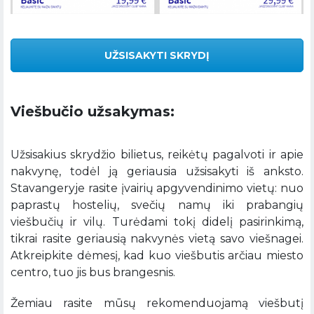
UŽSISAKYTI SKRYDĮ
Viešbučio užsakymas:
Užsisakius skrydžio bilietus, reikėtų pagalvoti ir apie
nakvynę, todėl ją geriausia užsisakyti iš anksto.
Stavangeryje rasite įvairių apgyvendinimo vietų: nuo
paprastų hostelių, svečių namų iki prabangių
viešbučių ir vilų. Turėdami tokį didelį pasirinkimą,
tikrai rasite geriausią nakvynės vietą savo viešnagei.
Atkreipkite dėmesį, kad kuo viešbutis arčiau miesto
centro, tuo jis bus brangesnis.
Žemiau rasite mūsų rekomenduojamą viešbutį