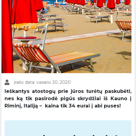
Įrašo data: vasario 20, 2020
Ieškantys atostogų prie jūros turėtų paskubėti,
nes ką tik pasirodė pigūs skrydžiai iš Kauno į
Riminį, Italiją – kaina tik 34 eurai į abi puses!