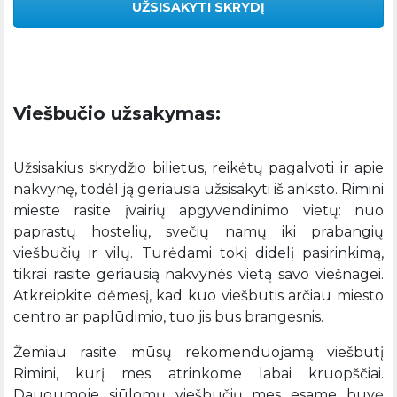
UŽSISAKYTI SKRYDĮ
Viešbučio užsakymas:
Užsisakius skrydžio bilietus, reikėtų pagalvoti ir apie
nakvynę, todėl ją geriausia užsisakyti iš anksto. Rimini
mieste rasite įvairių apgyvendinimo vietų: nuo
paprastų hostelių, svečių namų iki prabangių
viešbučių ir vilų. Turėdami tokį didelį pasirinkimą,
tikrai rasite geriausią nakvynės vietą savo viešnagei.
Atkreipkite dėmesį, kad kuo viešbutis arčiau miesto
centro ar paplūdimio, tuo jis bus brangesnis.
Žemiau rasite mūsų rekomenduojamą viešbutį
Rimini, kurį mes atrinkome labai kruopščiai.
Daugumoje siūlomų viešbučių mes esame buvę