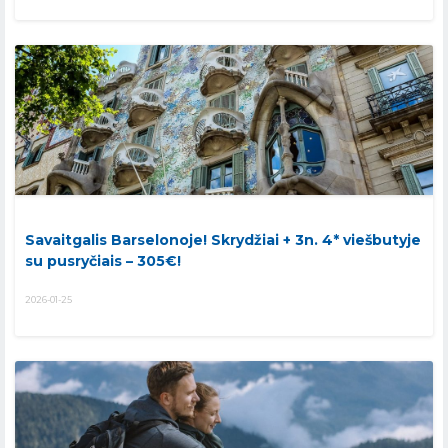
Savaitgalis Barselonoje! Skrydžiai + 3n. 4* viešbutyje
su pusryčiais – 305€!
2026-01-25