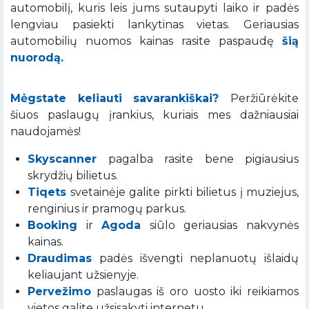
automobilį, kuris leis jums sutaupyti laiko ir padės
lengviau pasiekti lankytinas vietas. Geriausias
automobilių nuomos kainas rasite paspaudę
šią
nuorodą.
Mėgstate keliauti savarankiškai?
Peržiūrėkite
šiuos paslaugų įrankius, kuriais mes dažniausiai
naudojamės!
Skyscanner
pagalba rasite bene pigiausius
skrydžių bilietus.
Tiqets
svetainėje galite pirkti bilietus į muziejus,
renginius ir pramogų parkus.
Booking
ir
Agoda
siūlo geriausias nakvynės
kainas.
Draudimas
padės išvengti neplanuotų išlaidų
keliaujant užsienyje.
Pervežimo
paslaugas iš oro uosto iki reikiamos
vietos galite užsisakyti internetu.