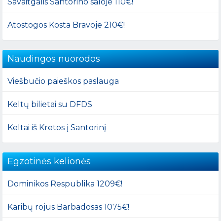
Savaitgalis Santorino saloje 110€!
Atostogos Kosta Bravoje 210€!
Naudingos nuorodos
Viešbučio paieškos paslauga
Keltų bilietai su DFDS
Keltai iš Kretos į Santorinį
Egzotinės kelionės
Dominikos Respublika 1209€!
Karibų rojus Barbadosas 1075€!