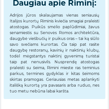
Daugiau apie Riminį:
Adrijos jūros skalaujamas vienas seniausių
Italijos kurortų Riminis kviečia smagiai praleisti
atostogas. Puikūs smėlio paplūdimiai, žavus
senamiestis su Senovės Romos architektūra,
daugybė viešbučių ir puikus oras – tai ką siūlo
savo svečiams kurortas. Čia taip pat rasite
daugybę restoranų, kavinių ir naktinių klubų,
todėl mėgstantys naktinį gyvenimą turistai
taip pat nenusivils. Nusprendę atostogas
praleisti su šeima, Rimini mieste ras teminius
parkus, termines gydyklas ir kitas šeimoms
skirtas pramogas. Geriausias metas aplankyti
itališką kurortą yra pavasaris arba ruduo, nes
tuo metu nebūna labai karšta.