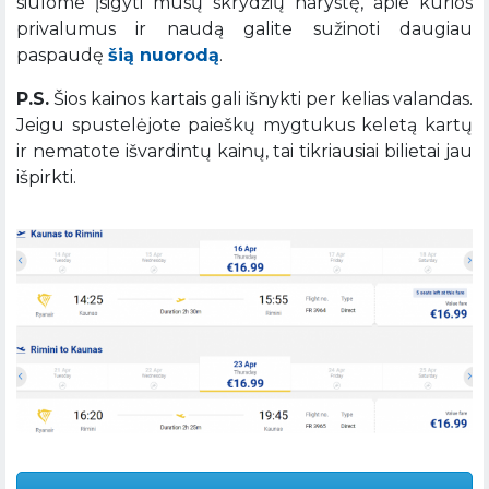
siūlome įsigyti mūsų skrydžių narystę, apie kurios
privalumus ir naudą galite sužinoti daugiau
paspaudę
šią nuorodą
.
P.S.
Šios kainos kartais gali išnykti per kelias valandas.
Jeigu spustelėjote paieškų mygtukus keletą kartų
ir nematote išvardintų kainų, tai tikriausiai bilietai jau
išpirkti.