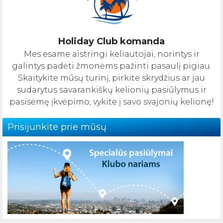
Holiday Club komanda
Mes esame aistringi keliautojai, norintys ir
galintys padėti žmonėms pažinti pasaulį pigiau.
Skaitykite mūsų turinį, pirkite skrydžius ar jau
sudarytus savarankiškų kelionių pasiūlymus ir
pasisėmę įkvėpimo, vykite į savo svajonių kelionę!
Prisijunkite prie mūsų