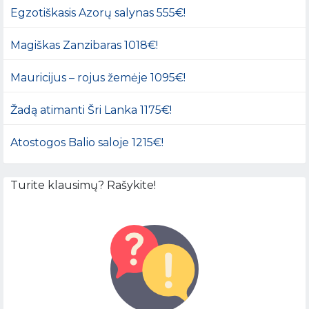
Egzotiškasis Azorų salynas 555€!
Magiškas Zanzibaras 1018€!
Mauricijus – rojus žemėje 1095€!
Žadą atimanti Šri Lanka 1175€!
Atostogos Balio saloje 1215€!
Turite klausimų? Rašykite!