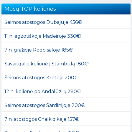
Mūsų TOP kelionės
Šeimos atostogos Dubajuje 456€!
11 n. egzotiškoje Madeiroje 330€!
7 n. gražioje Rodo saloje 185€!
Savaitgalio kelionė į Stambulą 180€!
Šeimos atostogos Kretoje 200€!
12 n. kelionė po Andalūziją 280€!
Šeimos atostogos Sardinijoje 200€!
7 n. atostogos Chalkidikėje 157€!