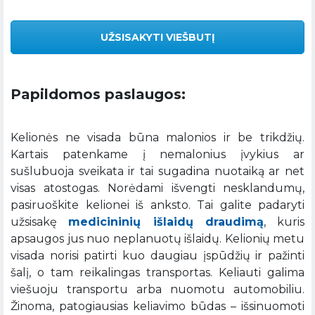
UŽSISAKYTI VIEŠBUTĮ
Papildomos paslaugos:
Kelionės ne visada būna malonios ir be trikdžių.
Kartais patenkame į nemalonius įvykius ar
sušlubuoja sveikata ir tai sugadina nuotaiką ar net
visas atostogas. Norėdami išvengti nesklandumų,
pasiruoškite kelionei iš anksto. Tai galite padaryti
užsisakę
medicininių išlaidų draudimą
, kuris
apsaugos jus nuo neplanuotų išlaidų. Kelionių metu
visada norisi patirti kuo daugiau įspūdžių ir pažinti
šalį, o tam reikalingas transportas. Keliauti galima
viešuoju transportu arba nuomotu automobiliu.
Žinoma, patogiausias keliavimo būdas – išsinuomoti