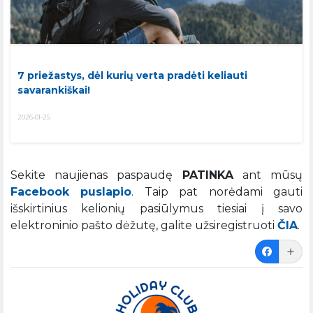
7 priežastys, dėl kurių verta pradėti keliauti
savarankiškai!
2026-01-25
Sekite naujienas paspaudę
PATINKA
ant mūsų
Facebook puslapio
. Taip pat norėdami gauti
išskirtinius kelionių pasiūlymus tiesiai į savo
elektroninio pašto dėžutę, galite užsiregistruoti
ČIA
.