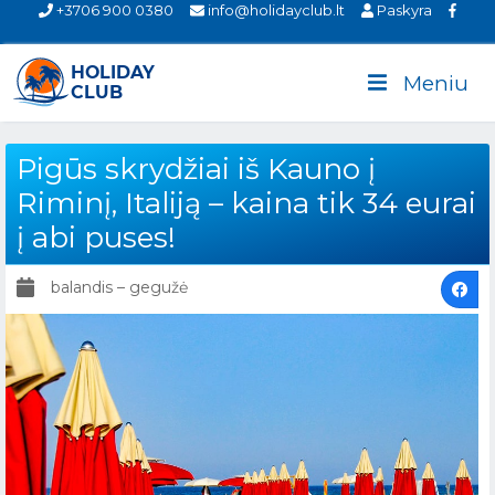
+3706 900 0380
info@holidayclub.lt
Paskyra
Meniu
Pigūs skrydžiai iš Kauno į
Riminį, Italiją – kaina tik 34 eurai
į abi puses!
balandis – gegužė