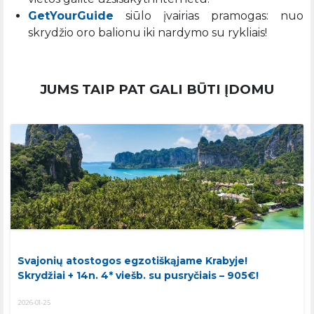
GetYourGuide
siūlo įvairias pramogas: nuo
skrydžio oro balionu iki nardymo su rykliais!
JUMS TAIP PAT GALI BŪTI ĮDOMU
Svajonių atostogos egzotiškąjame Krabyje!
Skrydžiai + 14n. 4* viešb. su pusryčiais – 905€!
2026-01-25