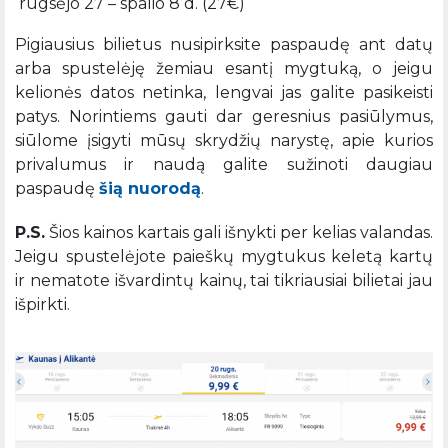
rugsėjo 27 – spalio 8 d. (27€)
Pigiausius bilietus nusipirksite paspaudę ant datų
arba spustelėję žemiau esantį mygtuką, o jeigu
kelionės datos netinka, lengvai jas galite pasikeisti
patys. Norintiems gauti dar geresnius pasiūlymus,
siūlome įsigyti mūsų skrydžių narystę, apie kurios
privalumus ir naudą galite sužinoti daugiau
paspaudę
šią nuorodą
.
P.S.
Šios kainos kartais gali išnykti per kelias valandas.
Jeigu spustelėjote paieškų mygtukus keletą kartų
ir nematote išvardintų kainų, tai tikriausiai bilietai jau
išpirkti.