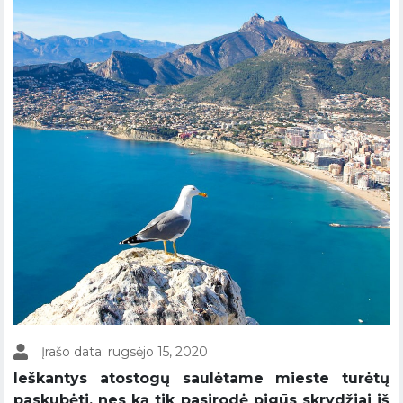
Įrašo data: rugsėjo 15, 2020
Ieškantys atostogų saulėtame mieste turėtų
paskubėti, nes ką tik pasirodė pigūs skrydžiai iš