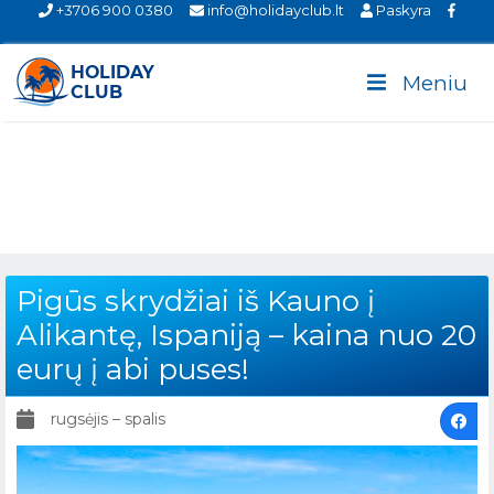
+3706 900 0380
info@holidayclub.lt
Paskyra
Meniu
Pigūs skrydžiai iš Kauno į
Alikantę, Ispaniją – kaina nuo 20
eurų į abi puses!
rugsėjis – spalis