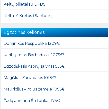
Keltų bilietai su DFDS
Keltai iš Kretos į Santorinį
Egzotinės kelionės
Dominikos Respublika 1209€!
Karibų rojus Barbadosas 1075€!
Egzotiškasis Azorų salynas 555€!
Magiškas Zanzibaras 1018€!
Mauricijus – rojus žemėje 1095€!
Žadą atimanti Šri Lanka 1175€!