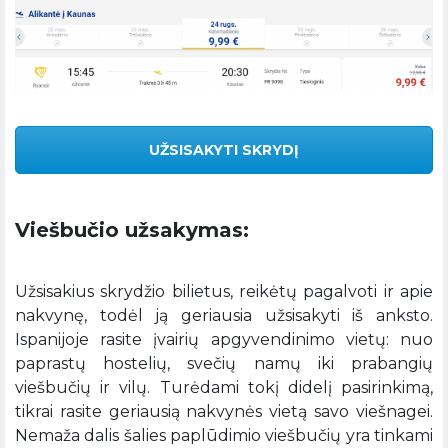
UŽSISAKYTI SKRYDĮ
Viešbučio užsakymas:
Užsisakius skrydžio bilietus, reikėtų pagalvoti ir apie
nakvynę, todėl ją geriausia užsisakyti iš anksto.
Ispanijoje rasite įvairių apgyvendinimo vietų: nuo
paprastų hostelių, svečių namų iki prabangių
viešbučių ir vilų. Turėdami tokį didelį pasirinkimą,
tikrai rasite geriausią nakvynės vietą savo viešnagei.
Nemaža dalis šalies paplūdimio viešbučių yra tinkami