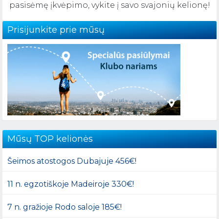
pasisėmę įkvėpimo, vykite į savo svajonių kelionę!
Prisijunkite prie mūsų
Mūsų TOP kelionės
Šeimos atostogos Dubajuje 456€!
11 n. egzotiškoje Madeiroje 330€!
7 n. gražioje Rodo saloje 185€!