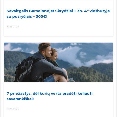
Savaitgalis Barselonoje! Skrydžiai + 3n. 4* viešbutyje
su pusryčiais – 305€!
2026-01-25
7 priežastys, dėl kurių verta pradėti keliauti
savarankiškai!
2026-01-25