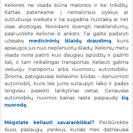
Kelionės ne visada būna malonios ir be trikdžių.
Kartais patenkame į nemalonius įvykius ar
sušlubuoja sveikata ir tai sugadina nuotaiką ar net
visas atostogas. Norėdami išvengti nesklandumų,
pasiruoškite kelionei iš anksto. Tai galite padaryti
užsisakę
medicininių išlaidų draudimą
, kuris
apsaugos jus nuo neplanuotų išlaidų. Kelionių metu
visada norisi patirti kuo daugiau įspūdžių ir pažinti
šalį, o tam reikalingas transportas. Keliauti galima
viešuoju transportu arba nuomotu automobiliu.
Žinoma, patogiausias keliavimo būdas – išsinuomoti
automobilį, kuris leis jums sutaupyti laiko ir padės
lengviau pasiekti lankytinas vietas. Geriausias
automobilių nuomos kainas rasite paspaudę
šią
nuorodą.
Mėgstate keliauti savarankiškai?
Peržiūrėkite
šiuos paslaugų įrankius, kuriais mes dažniausiai