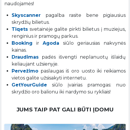
naudojamės!
Skyscanner
pagalba rasite bene pigiausius
skrydžių bilietus.
Tiqets
svetainėje galite pirkti bilietus į muziejus,
renginius ir pramogų parkus.
Booking
ir
Agoda
siūlo geriausias nakvynės
kainas.
Draudimas
padės išvengti neplanuotų išlaidų
keliaujant užsienyje.
Pervežimo
paslaugas iš oro uosto iki reikiamos
vietos galite užsisakyti internetu.
GetYourGuide
siūlo įvairias pramogas: nuo
skrydžio oro balionu iki nardymo su rykliais!
JUMS TAIP PAT GALI BŪTI ĮDOMU