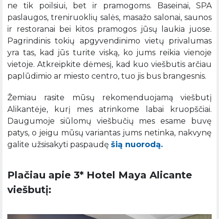
ne tik poilsiui, bet ir pramogoms. Baseinai, SPA
paslaugos, treniruoklių salės, masažo salonai, saunos
ir restoranai bei kitos pramogos jūsų laukia juose.
Pagrindinis tokių apgyvendinimo vietų privalumas
yra tas, kad jūs turite viską, ko jums reikia vienoje
vietoje. Atkreipkite dėmesį, kad kuo viešbutis arčiau
paplūdimio ar miesto centro, tuo jis bus brangesnis.
Žemiau rasite mūsų rekomenduojamą viešbutį
Alikantėje, kurį mes atrinkome labai kruopščiai.
Daugumoje siūlomų viešbučių mes esame buvę
patys, o jeigu mūsų variantas jums netinka, nakvynę
galite užsisakyti paspaudę
šią nuorodą.
Plačiau apie 3* Hotel Maya Alicante
viešbutį: