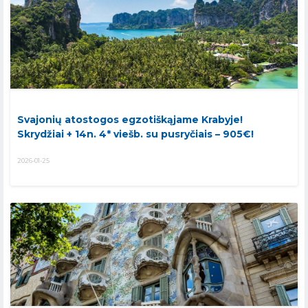
Svajonių atostogos egzotiškąjame Krabyje!
Skrydžiai + 14n. 4* viešb. su pusryčiais – 905€!
2026-01-25