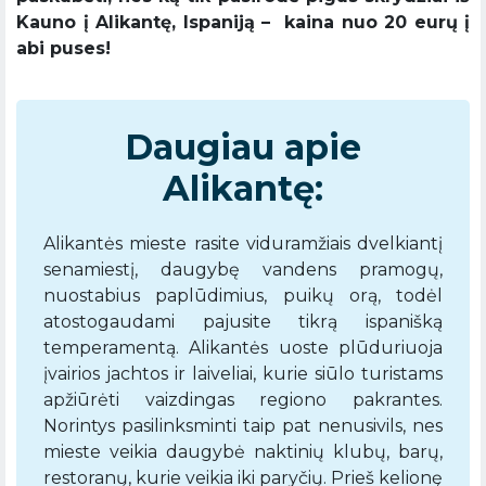
Kauno į Alikantę, Ispaniją – kaina nuo 20 eurų į
abi puses!
Daugiau apie
Alikantę:
Alikantės mieste rasite viduramžiais dvelkiantį
senamiestį, daugybę vandens pramogų,
nuostabius paplūdimius, puikų orą, todėl
atostogaudami pajusite tikrą ispanišką
temperamentą. Alikantės uoste plūduriuoja
įvairios jachtos ir laiveliai, kurie siūlo turistams
apžiūrėti vaizdingas regiono pakrantes.
Norintys pasilinksminti taip pat nenusivils, nes
mieste veikia daugybė naktinių klubų, barų,
restoranų, kurie veikia iki paryčių. Prieš kelionę