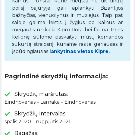
kalnus. Turistai, kurie mėgsta ne tik tingų
poilsį pajūryje, gali aplankyti Bizantijos
bažnyčias, vienuolynus ir muziejus. Taip pat
saloje galima leistis į žygius po kalnus ar
mėgautis unikalia Kipro flora bei fauna. Prieš
kelionę siūlome paskaityti mūsų komandos
sukurtą straipsnį, kuriame rasite geriausias ir
įspūdingiausias
lankytinas vietas Kipre.
Pagrindinė skrydžių informacija:
Skrydžių maršrutas:
Eindhovenas – Larnaka – Eindhovenas
Skrydžių intervalas:
spalis 2020 – rugpjūtis 2021
Bagažas: