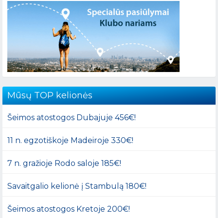
Mūsų TOP kelionės
Šeimos atostogos Dubajuje 456€!
11 n. egzotiškoje Madeiroje 330€!
7 n. gražioje Rodo saloje 185€!
Savaitgalio kelionė į Stambulą 180€!
Šeimos atostogos Kretoje 200€!