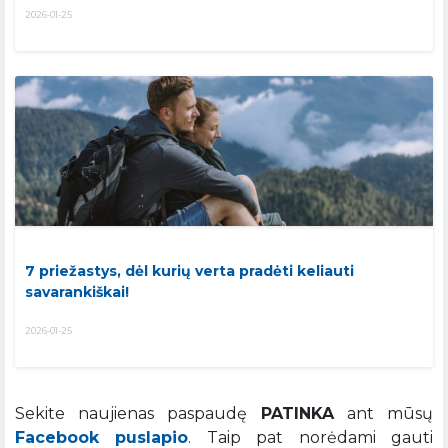
2026-01-25
7 priežastys, dėl kurių verta pradėti keliauti
savarankiškai!
2026-01-25
Sekite naujienas paspaudę
PATINKA
ant mūsų
Facebook puslapio
. Taip pat norėdami gauti