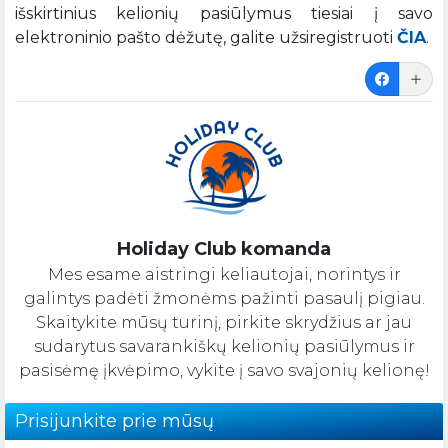
išskirtinius kelionių pasiūlymus tiesiai į savo
elektroninio pašto dėžutę, galite užsiregistruoti
ČIA
.
Holiday Club komanda
Mes esame aistringi keliautojai, norintys ir
galintys padėti žmonėms pažinti pasaulį pigiau.
Skaitykite mūsų turinį, pirkite skrydžius ar jau
sudarytus savarankiškų kelionių pasiūlymus ir
pasisėmę įkvėpimo, vykite į savo svajonių kelionę!
Prisijunkite prie mūsų