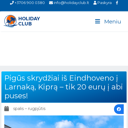
+3706 900 0380
info@holidayclub.lt
Paskyra
Meniu
Pigūs skrydžiai iš Eindhoveno į
Larnaką, Kiprą – tik 20 eurų į abi
puses!
spalis – rugpjūtis