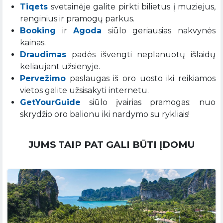
Tiqets
svetainėje galite pirkti bilietus į muziejus,
renginius ir pramogų parkus.
Booking
ir
Agoda
siūlo geriausias nakvynės
kainas.
Draudimas
padės išvengti neplanuotų išlaidų
keliaujant užsienyje.
Pervežimo
paslaugas iš oro uosto iki reikiamos
vietos galite užsisakyti internetu.
GetYourGuide
siūlo įvairias pramogas: nuo
skrydžio oro balionu iki nardymo su rykliais!
JUMS TAIP PAT GALI BŪTI ĮDOMU