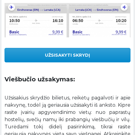
UŽSISAKYTI SKRYDĮ
Viešbučio užsakymas:
Užsisakius skrydžio bilietus, reikėtų pagalvoti ir apie
nakvynę, todėl ją geriausia užsisakyti iš anksto. Kipre
rasite įvairių apgyvendinimo vietų: nuo paprastų
hostelių, svečių namų iki prabangių viešbučių ir vilų.
Turėdami tokį didelį pasirinkimą, tikrai rasite
geriausią nakvynės vietą savo viešnagei. Atkreipkite