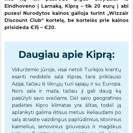
Eindhoveno į Larnaką, Kiprą – tik 20 eurų į abi
puses! Nurodytos kainos galioja turint ,,Wizzair
Discount Club“ kortelę, be kortelės prie kainos
prisideda €15 – €20.
Daugiau apie Kiprą:
Viduržemio jūroje, visai netoli Turkijos krantų
esanti nedidelė sala Kipras, tarsi priklauso
Azijai, tačiau iš tikrųjų turi sąsajų ir su Europa.
Nors sala ir maža, tačiau ji gali daug ką
pasiūlyti savo svečiams. Dėl savo geografinės
padėties Kipro klimatas yra šiltas, todėl ją
aplankyti galima ištisus metus. Keliaudami po
salą atrasite vaizdingus paplūdimius, istorinius
kaimelius, senovinius griuvėsius ir magiškus