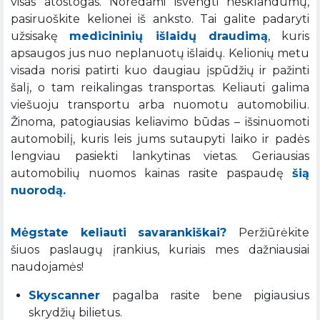
visas atostogas. Norėdami išvengti nesklandumų,
pasiruoškite kelionei iš anksto. Tai galite padaryti
užsisakę
medicininių išlaidų draudimą
, kuris
apsaugos jus nuo neplanuotų išlaidų. Kelionių metu
visada norisi patirti kuo daugiau įspūdžių ir pažinti
šalį, o tam reikalingas transportas. Keliauti galima
viešuoju transportu arba nuomotu automobiliu.
Žinoma, patogiausias keliavimo būdas – išsinuomoti
automobilį, kuris leis jums sutaupyti laiko ir padės
lengviau pasiekti lankytinas vietas. Geriausias
automobilių nuomos kainas rasite paspaudę
šią
nuorodą.
Mėgstate keliauti savarankiškai?
Peržiūrėkite
šiuos paslaugų įrankius, kuriais mes dažniausiai
naudojamės!
Skyscanner
pagalba rasite bene pigiausius
skrydžių bilietus.