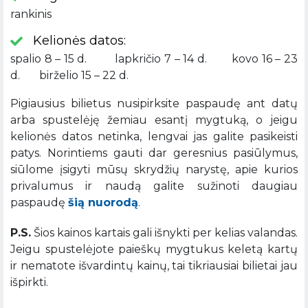
rankinis
Kelionės datos:
spalio 8 – 15 d. lapkričio 7 – 14 d. kovo 16 – 23
d. birželio 15 – 22 d.
Pigiausius bilietus nusipirksite paspaudę ant datų
arba spustelėję žemiau esantį mygtuką, o jeigu
kelionės datos netinka, lengvai jas galite pasikeisti
patys. Norintiems gauti dar geresnius pasiūlymus,
siūlome įsigyti mūsų skrydžių narystę, apie kurios
privalumus ir naudą galite sužinoti daugiau
paspaudę
šią nuorodą
.
P.S.
Šios kainos kartais gali išnykti per kelias valandas.
Jeigu spustelėjote paieškų mygtukus keletą kartų
ir nematote išvardintų kainų, tai tikriausiai bilietai jau
išpirkti.