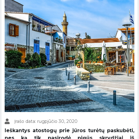
Įrašo data: rugpjūčio 30, 2020
Ieškantys atostogų prie jūros turėtų paskubėti,
nes ką tik pasirodė pigūs skrydžiai iš