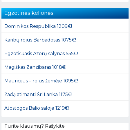
Egzotinės kelionės
Dominikos Respublika 1209€!
Karibų rojus Barbadosas 1075€!
Egzotiškasis Azorų salynas 555€!
Magiškas Zanzibaras 1018€!
Mauricijus – rojus žemėje 1095€!
Žadą atimanti Šri Lanka 1175€!
Atostogos Balio saloje 1215€!
Turite klausimų? Rašykite!