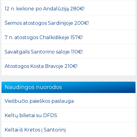
12 n. kelionė po Andalūziją 280€!
Šeimos atostogos Sardinijoje 200€!
7 n. atostogos Chalkidikėje 157€!
Savaitgalis Santorino saloje 110€!
Atostogos Kosta Bravoje 210€!
Naudingos nuorodos
Viešbučio paieškos paslauga
Keltų bilietai su DFDS
Keltai iš Kretos į Santorinį