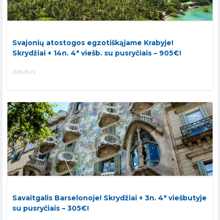
Svajonių atostogos egzotiškąjame Krabyje!
Skrydžiai + 14n. 4* viešb. su pusryčiais – 905€!
2026-01-25
Savaitgalis Barselonoje! Skrydžiai + 3n. 4* viešbutyje
su pusryčiais – 305€!