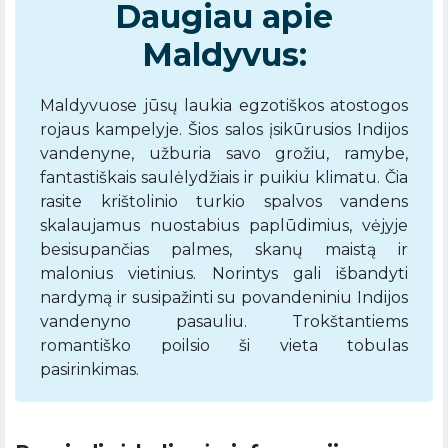
Daugiau apie
Maldyvus:
Maldyvuose jūsų laukia egzotiškos atostogos
rojaus kampelyje. Šios salos įsikūrusios Indijos
vandenyne, užburia savo grožiu, ramybe,
fantastiškais saulėlydžiais ir puikiu klimatu. Čia
rasite krištolinio turkio spalvos vandens
skalaujamus nuostabius paplūdimius, vėjyje
besisupančias palmes, skanų maistą ir
malonius vietinius. Norintys gali išbandyti
nardymą ir susipažinti su povandeniniu Indijos
vandenyno pasauliu. Trokštantiems
romantiško poilsio ši vieta tobulas
pasirinkimas.