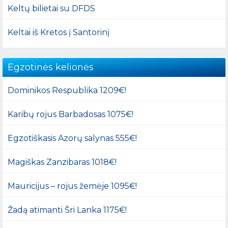
Keltų bilietai su DFDS
Keltai iš Kretos į Santorinį
Egzotinės kelionės
Dominikos Respublika 1209€!
Karibų rojus Barbadosas 1075€!
Egzotiškasis Azorų salynas 555€!
Magiškas Zanzibaras 1018€!
Mauricijus – rojus žemėje 1095€!
Žadą atimanti Šri Lanka 1175€!