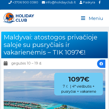
+3706 900 0380
info@holidayclub.lt
Paskyra
Meniu
Maldyvai: atostogos privačioje
saloje su pusryčiais ir
vakarienėmis – TIK 1097€!
gegužės 10 – 19 d.
1097€
7 ☾ | 4* viešbutis +
pusryčiai + vakarienė