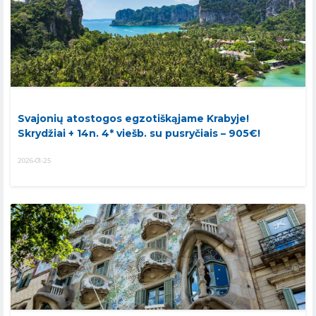
Svajonių atostogos egzotiškąjame Krabyje!
Skrydžiai + 14n. 4* viešb. su pusryčiais – 905€!
2026-01-25