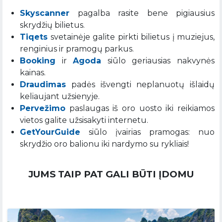
Skyscanner
pagalba rasite bene pigiausius
skrydžių bilietus.
Tiqets
svetainėje galite pirkti bilietus į muziejus,
renginius ir pramogų parkus.
Booking
ir
Agoda
siūlo geriausias nakvynės
kainas.
Draudimas
padės išvengti neplanuotų išlaidų
keliaujant užsienyje.
Pervežimo
paslaugas iš oro uosto iki reikiamos
vietos galite užsisakyti internetu.
GetYourGuide
siūlo įvairias pramogas: nuo
skrydžio oro balionu iki nardymo su rykliais!
JUMS TAIP PAT GALI BŪTI ĮDOMU