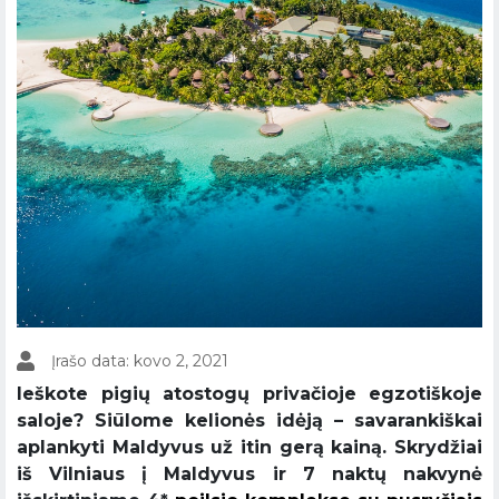
Įrašo data: kovo 2, 2021
Ieškote pigių atostogų privačioje egzotiškoje
saloje? Siūlome kelionės idėją – savarankiškai
aplankyti Maldyvus už itin gerą kainą. Skrydžiai
iš Vilniaus į Maldyvus ir 7 naktų nakvynė