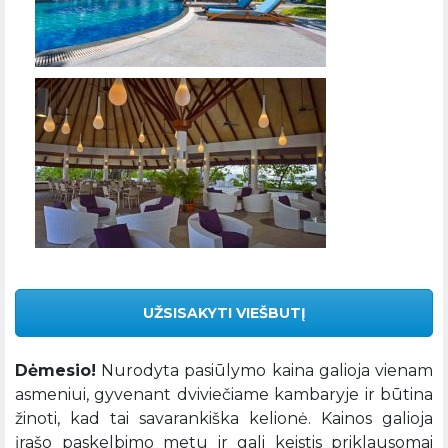
UŽSISAKYTI VIEŠBUTĮ
Dėmesio!
Nurodyta pasiūlymo kaina galioja vienam
asmeniui, gyvenant dviviečiame kambaryje ir būtina
žinoti, kad tai savarankiška kelionė. Kainos galioja
įrašo paskelbimo metu ir gali keistis priklausomai