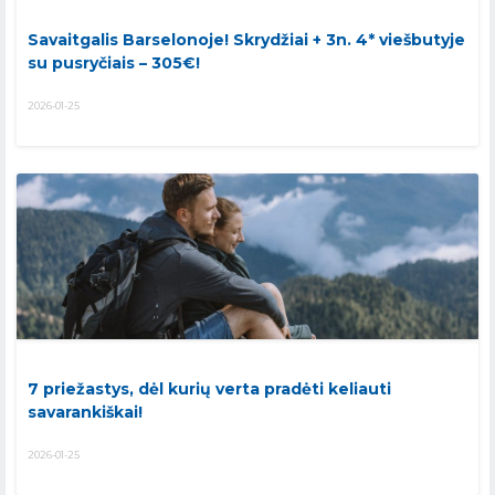
Savaitgalis Barselonoje! Skrydžiai + 3n. 4* viešbutyje
su pusryčiais – 305€!
2026-01-25
7 priežastys, dėl kurių verta pradėti keliauti
savarankiškai!
2026-01-25