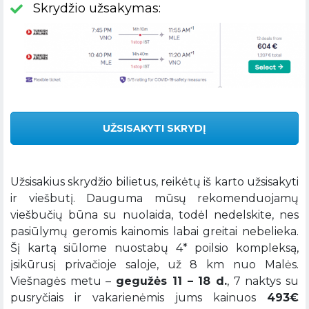
Skrydžio užsakymas:
UŽSISAKYTI SKRYDĮ
Užsisakius skrydžio bilietus, reikėtų iš karto užsisakyti
ir viešbutį. Dauguma mūsų rekomenduojamų
viešbučių būna su nuolaida, todėl nedelskite, nes
pasiūlymų geromis kainomis labai greitai nebelieka.
Šį kartą siūlome nuostabų 4* poilsio kompleksą,
įsikūrusį privačioje saloje, už 8 km nuo Malės.
Viešnagės metu –
gegužės 11 – 18 d.
, 7 naktys su
pusryčiais ir vakarienėmis jums kainuos
493€