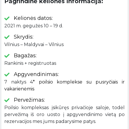
Pagrindinė kelionės informacija:
Kelionės datos:
2021 m. gegužės 10 – 19 d.
Skrydis:
Vilnius – Maldyvai – Vilnius
Bagažas:
Rankinis + registruotas
Apgyvendinimas:
7 naktys 4
* poilsio komplekse su pusryčiais ir
vakarienėmis
Pervežimas:
Poilsio kompleksas įsikūręs privačioje saloje, todėl
pervežimą iš oro uosto į apgyvendinimo vietą po
rezervacijos mes jums padarysime patys.