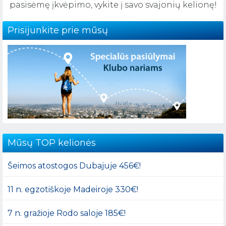
pasisėmę įkvėpimo, vykite į savo svajonių kelionę!
Prisijunkite prie mūsų
Mūsų TOP kelionės
Šeimos atostogos Dubajuje 456€!
11 n. egzotiškoje Madeiroje 330€!
7 n. gražioje Rodo saloje 185€!