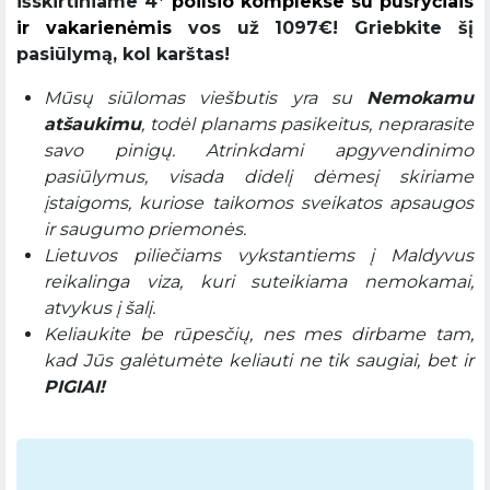
išskirtiniame 4*
poilsio komplekse su pusryčiais
ir vakarienėmis
vos už 1097€! Griebkite šį
pasiūlymą, kol karštas!
Mūsų siūlomas viešbutis yra su
Nemokamu
atšaukimu
, todėl planams pasikeitus, neprarasite
savo pinigų. Atrinkdami apgyvendinimo
pasiūlymus, visada didelį dėmesį skiriame
įstaigoms, kuriose taikomos sveikatos apsaugos
ir saugumo priemonės.
Lietuvos piliečiams vykstantiems į Maldyvus
reikalinga viza, kuri suteikiama nemokamai,
atvykus į šalį.
Keliaukite be rūpesčių, nes mes dirbame tam,
kad Jūs galėtumėte keliauti ne tik saugiai, bet ir
PIGIAI!