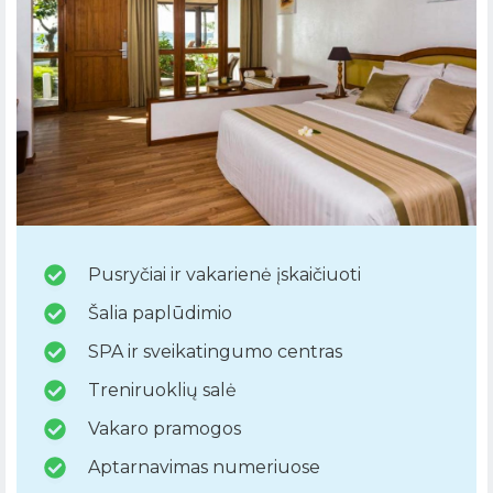
Pusryčiai ir vakarienė įskaičiuoti
Šalia paplūdimio
SPA ir sveikatingumo centras
Treniruoklių salė
Vakaro pramogos
Aptarnavimas numeriuose