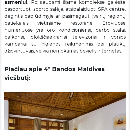
asmeniui
. Poilsiaudami šiame komplekse galėsite
pasportuoti sporto salėje, atsipalaiduoti SPA centre,
degintis paplūdimyje ar pasimėgauti įvairių regionų
patiekalais vietiniame restorane. Erdviuose
numeriuose yra oro kondicionieriai, darbo stalai,
balkonai, plokščiaekraniai televizoriai ir vonios
kambariai su higienos reikmenimis bei plaukų
džiovintuvais, veikia nemokamas bevielis internetas.
Plačiau apie 4* Bandos Maldives
viešbutį: