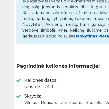
skaisčiai žydras vanduo ir Akmeninis miestas.
visą salą juosiantis koralinis rifas ir ga
Keliaudami po salą būtinai užsukite pasižval
molio, apdangstyti palmių šakomis. Juose nėr
Nuvykite į Akmenų miestą, kuris garsėja ku
vergove simbolis. Prieš kelionę siūlome pa
geriausias ir įspūdingiausias
lankytinas vieta
Pagrindinė kelionės informacija:
Kelionės datos:
sausio 15 – 24 d.
Skrydis:
Vilnius – Briuselis – Zanzibaras – Briuselis – V