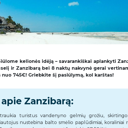
Siūlome kelionės idėją – savarankiškai aplankyti Zan
riuselį ir Zanzibarą bei 8 naktų nakvynė gerai vertin
s nuo 745€! Griebkite šį pasiūlymą, kol karštas!
apie Zanzibarą:
 traukia turistus vandenyno gelmių grožiu, skirtingo
autojus nustebina balto smėlio paplūdimiai, koraliniai ri