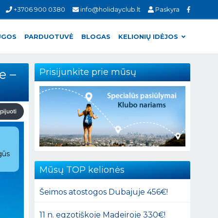
+3706 900 0380
info@holidayclub.lt
Paskyra
UGOS
PARDUOTUVĖ
BLOGAS
KELIONIŲ IDĖJOS
e –
Prisijunkite prie mūsų
pijuoti
gūs
Mūsų TOP kelionės
Šeimos atostogos Dubajuje 456€!
11 n. egzotiškoje Madeiroje 330€!