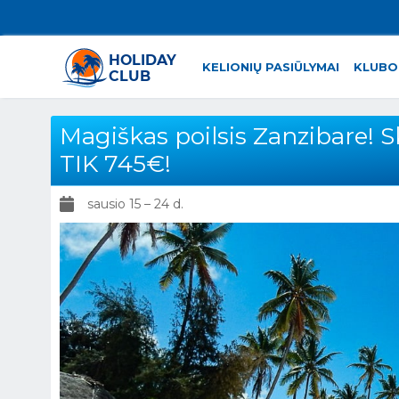
KELIONIŲ PASIŪLYMAI
KLUBO
Magiškas poilsis Zanzibare! Sk
TIK 745€!
sausio 15 – 24 d.