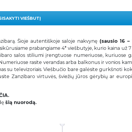
SISAKYTI VIEŠBUTĮ
anzibarą. Šioje autentiškoje saloje nakvynę
(sausio 16 – 
sikūrusiame prabangiame 4* viešbutyje, kurio kaina už 7
ibaro salos stiliumi įrengtuose numeriuose, kuriuose ga
 Numeriuose rasite verandas arba balkonus ir vonios kam
nas su televizoriais. Viešbučio bare galėsite gurkšnoti kok
site Zanzibaro virtuvės, šviežių jūros gėrybių ar europ
ČIA.
udę
šią nuorodą.