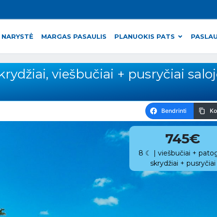
 NARYSTĖ
MARGAS PASAULIS
PLANUOKIS PATS
PASLA
rydžiai, viešbučiai + pusryčiai saloj
Bendrinti
Ko
745€
8 ☾ | viešbučiai + pato
skrydžiai + pusryčiai