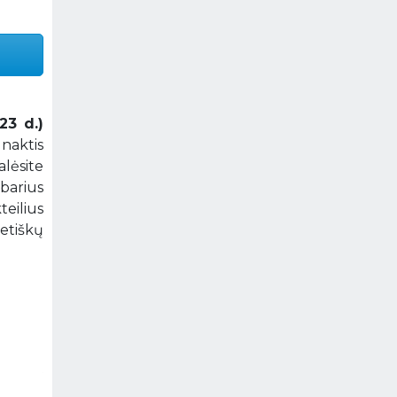
23 d.)
 naktis
lėsite
barius
teilius
ietiškų