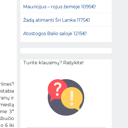
Mauricijus – rojus žemėje 1095€!
Žadą atimanti Šri Lanka 1175€!
Atostogos Balio saloje 1215€!
Turite klausimų? Rašykite!
lines“!
ostabia
ranų ir
 miestą
ame 3*
ešbučio
 6 iki