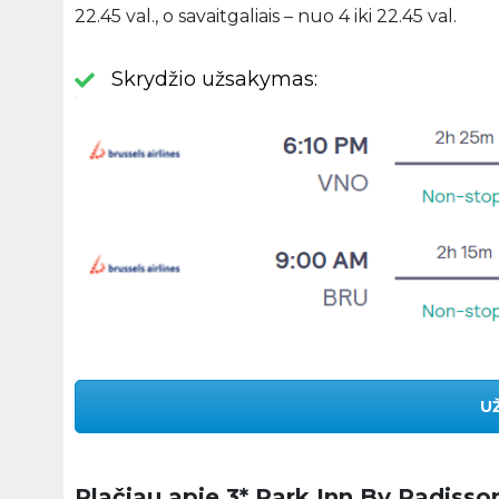
22.45 val., o savaitgaliais – nuo 4 iki 22.45 val.
Skrydžio užsakymas:
U
Plačiau apie 3* Park Inn By Radisson