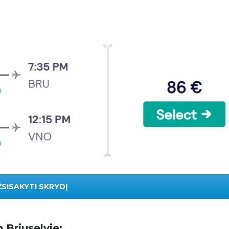
ŽSISAKYTI SKRYDĮ
 Briuselyje: