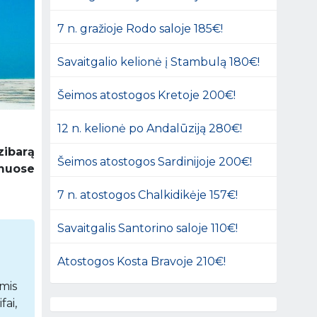
7 n. gražioje Rodo saloje 185€!
Savaitgalio kelionė į Stambulą 180€!
Šeimos atostogos Kretoje 200€!
12 n. kelionė po Andalūziją 280€!
zibarą
Šeimos atostogos Sardinijoje 200€!
amuose
7 n. atostogos Chalkidikėje 157€!
Savaitgalis Santorino saloje 110€!
Atostogos Kosta Bravoje 210€!
mis
fai,