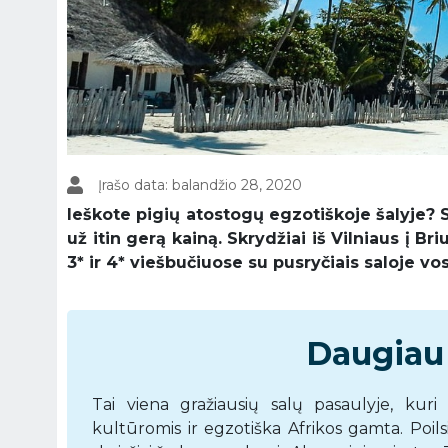
Įrašo data: balandžio 28, 2020
Ieškote pigių atostogų egzotiškoje šalyje? 
už itin gerą kainą. Skrydžiai iš Vilniaus į B
3* ir 4* viešbučiuose su pusryčiais saloje vo
Daugiau 
Tai viena gražiausių salų pasaulyje, kuri
kultūromis ir egzotiška Afrikos gamta. Poilsi