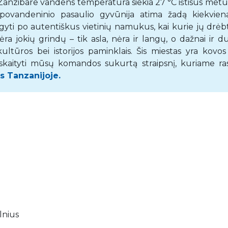
 Zanzibare vandens temperatūra siekia 27 °C ištisus metu
usi povandeninio pasaulio gyvūnija atima žadą kiekvien
gyti po autentiškus vietinių namukus, kai kurie jų drėbt
a jokių grindų – tik asla, nėra ir langų, o dažnai ir du
ltūros bei istorijos paminklais. Šis miestas yra kovos
skaityti mūsų komandos sukurtą straipsnį, kuriame ras
s Tanzanijoje.
ilnius