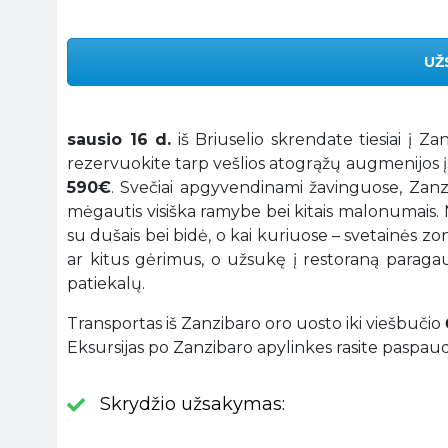
UŽ
sausio 16 d.
iš Briuselio skrendate tiesiai į Z
rezervuokite tarp vešlios atogrąžų augmenijos į
590€
. Svečiai apgyvendinami žavinguose, Zanz
mėgautis visiška ramybe bei kitais malonumais.
su dušais bei bidė, o kai kuriuose – svetainės zo
ar kitus gėrimus, o užsukę į restoraną paragau
patiekalų.
Transportas iš Zanzibaro oro uosto iki viešbučio
Eksursijas po Zanzibaro apylinkes rasite paspa
Skrydžio užsakymas: