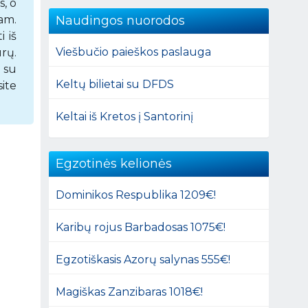
s, o
Naudingos nuorodos
am.
i iš
Viešbučio paieškos paslauga
rų.
 su
Keltų bilietai su DFDS
ite
Keltai iš Kretos į Santorinį
Egzotinės kelionės
Dominikos Respublika 1209€!
Karibų rojus Barbadosas 1075€!
Egzotiškasis Azorų salynas 555€!
Magiškas Zanzibaras 1018€!