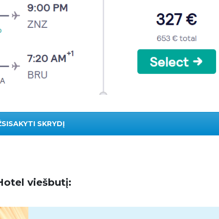
ŽSISAKYTI SKRYDĮ
Hotel viešbutį: