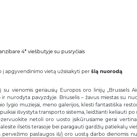
anzibare 4* viešbutyje su pusryčiais
to į apgyvendinimo vietą užsisakyti per
šią nuorodą
.
 su ​vienomis ​geriausi​ų​ Europos oro linijų „Brussels Air
ip ir nurodyta pavyzdyje. Briuselis – žavus miestas su nu
inio lygio muziejai, meno galerijos, klesti fantastiška resto
 puikiai išvystyta transporto sistema, leidžianti keliauti po
ezervuokite netoli oro uosto įsikūrusiame gerai vertin
alėsite ilsėtis terasoje bei paragauti gardžių patiekalų vi
 pervežimo paslaugos iš/į oro uostą darbo dienomis nuo