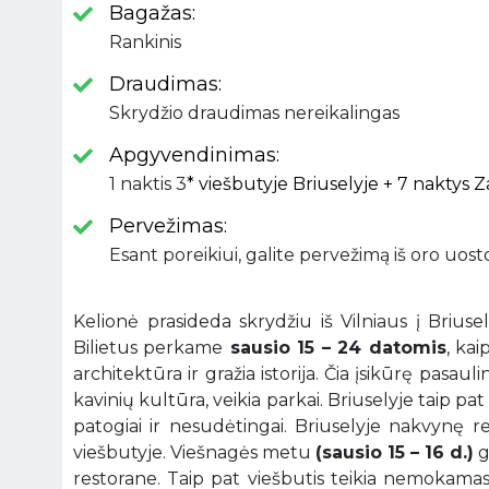
Bagažas:
Rankinis
Draudimas:
Skrydžio draudimas nereikalingas
Apgyvendinimas:
1 naktis 3
* viešbutyje Briuselyje + 7 naktys Z
Pervežimas:
Esant poreikiui, galite pervežimą iš oro uos
Kelionė prasideda skrydžiu iš Vilniaus į Briuselį
Bilietus perkame
sausio 15 – 24 datomis
, ka
architektūra ir gražia istorija. Čia įsikūrę pasaul
kavinių kultūra, veikia parkai. Briuselyje taip pat
patogiai ir nesudėtingai. Briuselyje nakvynę r
viešbutyje. Viešnagės metu
(sausio 15 – 16 d.)
g
restorane. Taip pat viešbutis teikia nemokamas