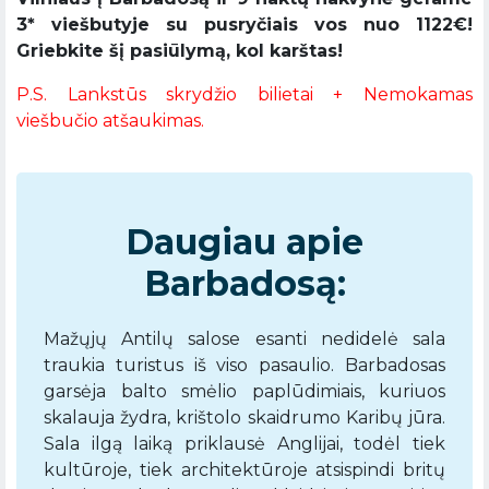
3* viešbutyje su pusryčiais vos nuo 1122€!
Griebkite šį pasiūlymą, kol karštas!
P.S. Lankstūs skrydžio bilietai + Nemokamas
viešbučio atšaukimas.
Daugiau apie
Barbadosą:
Mažųjų Antilų salose esanti nedidelė sala
traukia turistus iš viso pasaulio. Barbadosas
garsėja balto smėlio paplūdimiais, kuriuos
skalauja žydra, krištolo skaidrumo Karibų jūra.
Sala ilgą laiką priklausė Anglijai, todėl tiek
kultūroje, tiek architektūroje atsispindi britų