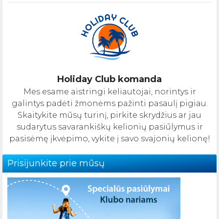
Holiday Club komanda
Mes esame aistringi keliautojai, norintys ir
galintys padėti žmonėms pažinti pasaulį pigiau.
Skaitykite mūsų turinį, pirkite skrydžius ar jau
sudarytus savarankiškų kelionių pasiūlymus ir
pasisėmę įkvėpimo, vykite į savo svajonių kelionę!
Prisijunkite prie mūsų