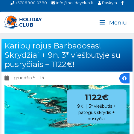
+3706 900 0380
info@holidayclub.lt
Paskyra
Meniu
Karibų rojus Barbadosas!
Skrydžiai + 9n. 3* viešbutyje su
pusryčiais – 1122€!
gruodžio 5 – 14
1122€
9 ☾ | 3* viešbutis +
patogus skrydis +
pusryčiai