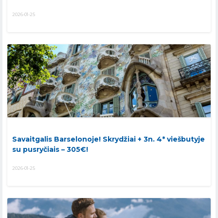
2026-01-25
Savaitgalis Barselonoje! Skrydžiai + 3n. 4* viešbutyje
su pusryčiais – 305€!
2026-01-25