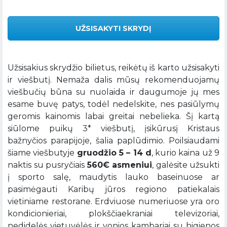
UŽSISAKYTI SKRYDĮ
Užsisakius skrydžio bilietus, reikėtų iš karto užsisakyti
ir viešbutį. Nemaža dalis mūsų rekomenduojamų
viešbučių būna su nuolaida ir daugumoje jų mes
esame buvę patys, todėl nedelskite, nes pasiūlymų
geromis kainomis labai greitai nebelieka. Šį kartą
siūlome puikų 3* viešbutį, įsikūrusį Kristaus
bažnyčios parapijoje, šalia paplūdimio. Poilsiaudami
šiame viešbutyje
gruodžio 5 – 14 d
, kurio kaina už 9
naktis su pusryčiais
560€ asmeniui
, galėsite užsukti
į sporto salę, maudytis lauko baseinuose ar
pasimėgauti Karibų jūros regiono patiekalais
vietiniame restorane. Erdviuose numeriuose yra oro
kondicionieriai, plokščiaekraniai televizoriai,
nedidelės vietuvėlės ir vonios kambariai su higienos