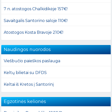
7 n. atostogos Chalkidikėje 157€!
Savaitgalis Santorino saloje 110€!
Atostogos Kosta Bravoje 210€!
Naudingos nuorodos
Viešbučio paieškos paslauga
Keltų bilietai su DFDS
Keltai iš Kretos į Santorinį
Egzotinės kelionės