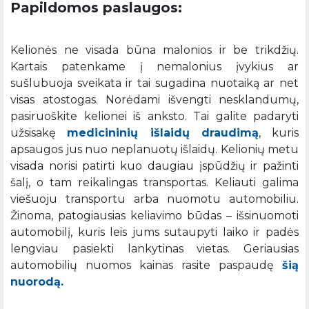
Papildomos paslaugos:
Kelionės ne visada būna malonios ir be trikdžių.
Kartais patenkame į nemalonius įvykius ar
sušlubuoja sveikata ir tai sugadina nuotaiką ar net
visas atostogas. Norėdami išvengti nesklandumų,
pasiruoškite kelionei iš anksto. Tai galite padaryti
užsisakę
medicininių išlaidų draudimą
, kuris
apsaugos jus nuo neplanuotų išlaidų. Kelionių metu
visada norisi patirti kuo daugiau įspūdžių ir pažinti
šalį, o tam reikalingas transportas. Keliauti galima
viešuoju transportu arba nuomotu automobiliu.
Žinoma, patogiausias keliavimo būdas – išsinuomoti
automobilį, kuris leis jums sutaupyti laiko ir padės
lengviau pasiekti lankytinas vietas. Geriausias
automobilių nuomos kainas rasite paspaudę
šią
nuorodą.