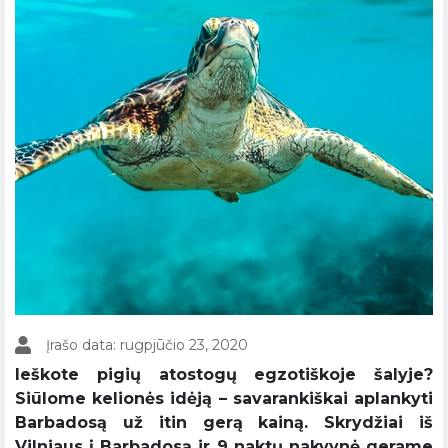
Įrašo data: rugpjūčio 23, 2020
Ieškote pigių atostogų egzotiškoje šalyje?
Siūlome kelionės idėją – savarankiškai aplankyti
Barbadosą už itin gerą kainą. Skrydžiai iš
Vilniaus į Barbadosą ir 9 naktų nakvynė gerame