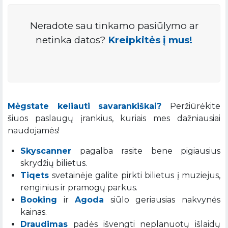
Neradote sau tinkamo pasiūlymo ar
netinka datos?
Kreipkitės į mus!
Mėgstate keliauti savarankiškai?
Peržiūrėkite
šiuos paslaugų įrankius, kuriais mes dažniausiai
naudojamės!
Skyscanner
pagalba rasite bene pigiausius
skrydžių bilietus.
Tiqets
svetainėje galite pirkti bilietus į muziejus,
renginius ir pramogų parkus.
Booking
ir
Agoda
siūlo geriausias nakvynės
kainas.
Draudimas
padės išvengti neplanuotų išlaidų