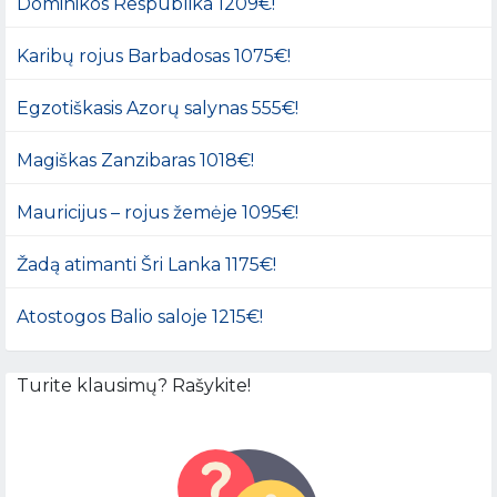
Dominikos Respublika 1209€!
Karibų rojus Barbadosas 1075€!
Egzotiškasis Azorų salynas 555€!
Magiškas Zanzibaras 1018€!
Mauricijus – rojus žemėje 1095€!
Žadą atimanti Šri Lanka 1175€!
Atostogos Balio saloje 1215€!
Turite klausimų? Rašykite!