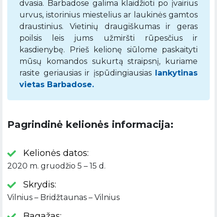
dvasia. Barbadose galima klaidžioti po įvairius
urvus, istorinius miestelius ar laukinės gamtos
draustinius. Vietinių draugiškumas ir geras
poilsis leis jums užmiršti rūpesčius ir
kasdienybę. Prieš kelionę siūlome paskaityti
mūsų komandos sukurtą straipsnį, kuriame
rasite geriausias ir įspūdingiausias
lankytinas
vietas Barbadose.
Pagrindinė kelionės informacija:
Kelionės datos:
2020 m. gruodžio 5 – 15 d.
Skrydis:
Vilnius – Bridžtaunas – Vilnius
Bagažas: