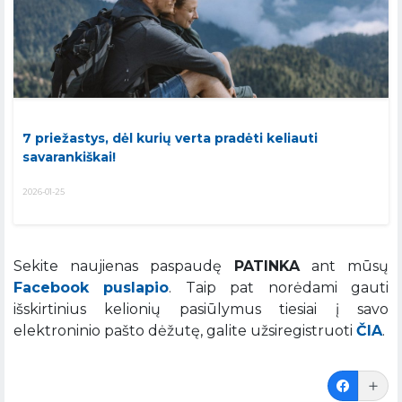
7 priežastys, dėl kurių verta pradėti keliauti
savarankiškai!
2026-01-25
Sekite naujienas paspaudę
PATINKA
ant mūsų
Facebook puslapio
. Taip pat norėdami gauti
išskirtinius kelionių pasiūlymus tiesiai į savo
elektroninio pašto dėžutę, galite užsiregistruoti
ČIA
.