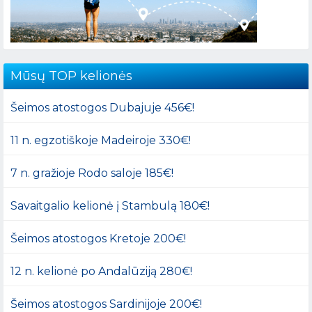
Mūsų TOP kelionės
Šeimos atostogos Dubajuje 456€!
11 n. egzotiškoje Madeiroje 330€!
7 n. gražioje Rodo saloje 185€!
Savaitgalio kelionė į Stambulą 180€!
Šeimos atostogos Kretoje 200€!
12 n. kelionė po Andalūziją 280€!
Šeimos atostogos Sardinijoje 200€!