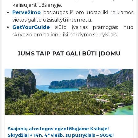
keliaujant užsienyje.
Pervežimo
paslaugas iš oro uosto iki reikiamos
vietos galite užsisakyti internetu.
GetYourGuide
siūlo įvairias pramogas: nuo
skrydžio oro balionu iki nardymo su rykliais!
JUMS TAIP PAT GALI BŪTI ĮDOMU
Svajonių atostogos egzotiškąjame Krabyje!
Skrydžiai + 14n. 4* viešb. su pusryčiais – 905€!