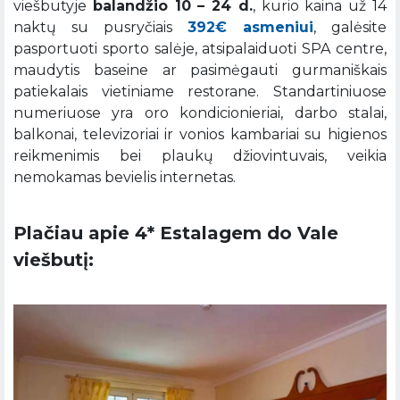
viešbutyje
balandžio 10 – 24 d.
, kurio kaina už 14
naktų su pusryčiais
392€ asmeniui
, galėsite
pasportuoti sporto salėje, atsipalaiduoti SPA centre,
maudytis baseine ar pasimėgauti gurmaniškais
patiekalais vietiniame restorane. Standartiniuose
numeriuose yra oro kondicionieriai, darbo stalai,
balkonai, televizoriai ir vonios kambariai su higienos
reikmenimis bei plaukų džiovintuvais, veikia
nemokamas bevielis internetas.
Plačiau apie 4* Estalagem do Vale
viešbutį: