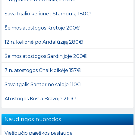
Savaitgalio kelionė į Stambulą 180€!
Šeimos atostogos Kretoje 200€!
12 n. kelionė po Andalūziją 280€!
Šeimos atostogos Sardinijoje 200€!
7 n. atostogos Chalkidikėje 157€!
Savaitgalis Santorino saloje 110€!
Atostogos Kosta Bravoje 210€!
Naudingos nuorodos
Viešbučio paieškos paslauga