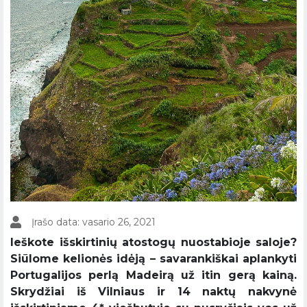
Įrašo data: vasario 26, 2021
Ieškote išskirtinių atostogų nuostabioje saloje?
Siūlome kelionės idėją – savarankiškai aplankyti
Portugalijos perlą Madeirą už itin gerą kainą.
Skrydžiai iš Vilniaus ir 14 naktų nakvynė