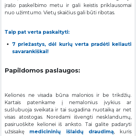
įrašo paskelbimo metu ir gali keistis priklausomai
nuo užimtumo. Vietų skaičius gali būti ribotas.
Taip pat verta paskaityti:
7 priežastys, dėl kurių verta pradėti keliauti
savarankiškai!
Papildomos paslaugos:
Kelionės ne visada būna malonios ir be trikdžių.
Kartais patenkame į nemalonius įvykius ar
sušlubuoja sveikata ir tai sugadina nuotaiką ar net
visas atostogas. Norėdami išvengti nesklandumų,
pasiruoškite kelionei iš anksto. Tai galite padaryti
užsisakę
medicininių išlaidų draudimą
, kuris