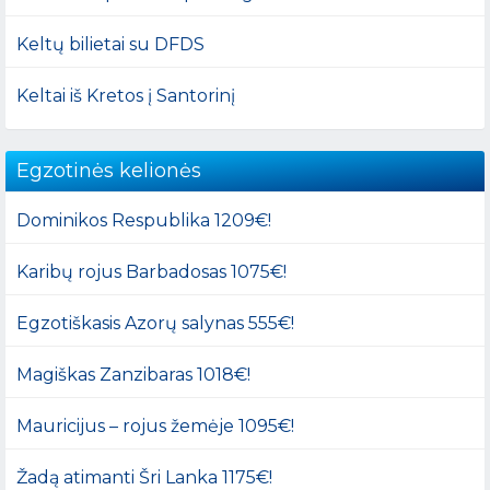
Keltų bilietai su DFDS
Keltai iš Kretos į Santorinį
Egzotinės kelionės
Dominikos Respublika 1209€!
Karibų rojus Barbadosas 1075€!
Egzotiškasis Azorų salynas 555€!
Magiškas Zanzibaras 1018€!
Mauricijus – rojus žemėje 1095€!
Žadą atimanti Šri Lanka 1175€!