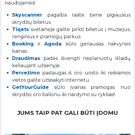
naudojamės!
Skyscanner
pagalba rasite bene pigiausius
skrydžių bilietus.
Tiqets
svetainėje galite pirkti bilietus į muziejus,
renginius ir pramogų parkus.
Booking
ir
Agoda
siūlo geriausias nakvynės
kainas.
Draudimas
padės išvengti neplanuotų išlaidų
keliaujant užsienyje.
Pervežimo
paslaugas iš oro uosto iki reikiamos
vietos galite užsisakyti internetu.
GetYourGuide
siūlo įvairias pramogas: nuo
skrydžio oro balionu iki nardymo su rykliais!
JUMS TAIP PAT GALI BŪTI ĮDOMU