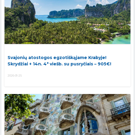
Svajonių atostogos egzotiškąjame Krabyje!
Skrydžiai + 14n. 4* viešb. su pusryčiais – 905€!
2026-01-25