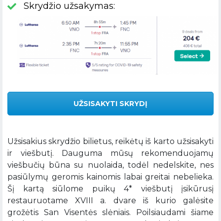
Skrydžio užsakymas:
UŽSISAKYTI SKRYDĮ
Užsisakius skrydžio bilietus, reikėtų iš karto užsisakyti
ir viešbutį. Dauguma mūsų rekomenduojamų
viešbučių būna su nuolaida, todėl nedelskite, nes
pasiūlymų geromis kainomis labai greitai nebelieka.
Šį kartą siūlome puikų 4* viešbutį įsikūrusį
restauruotame XVIII a. dvare iš kurio galėsite
grožėtis San Visentės slėniais. Poilsiaudami šiame