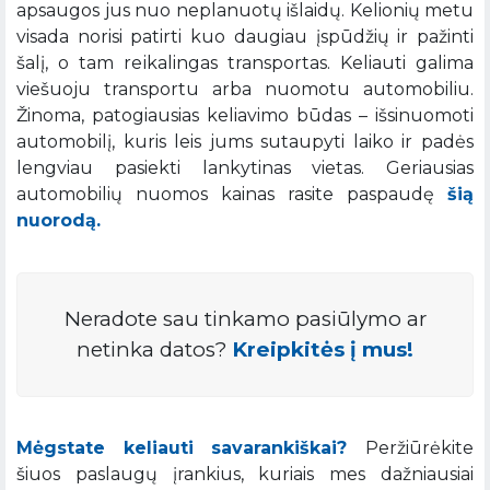
apsaugos jus nuo neplanuotų išlaidų. Kelionių metu
visada norisi patirti kuo daugiau įspūdžių ir pažinti
šalį, o tam reikalingas transportas. Keliauti galima
viešuoju transportu arba nuomotu automobiliu.
Žinoma, patogiausias keliavimo būdas – išsinuomoti
automobilį, kuris leis jums sutaupyti laiko ir padės
lengviau pasiekti lankytinas vietas. Geriausias
automobilių nuomos kainas rasite paspaudę
šią
nuorodą.
Neradote sau tinkamo pasiūlymo ar
netinka datos?
Kreipkitės į mus!
Mėgstate keliauti savarankiškai?
Peržiūrėkite
šiuos paslaugų įrankius, kuriais mes dažniausiai