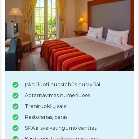
Įskaičiuoti nuostabūs pusryčiai
Aptarnavimas numeriuose
Treniruoklių salė
Restoranas, baras
SPA ir sveikatingumo centras
Kasdienės tvarkymo paslaugos