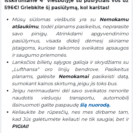
išskirtiniame 4* viešbutyje su pusryčiais vos už
596€! Griebkite šį pasiūlymą, kol karštas!
Mūsų siūlomas viešbutis yra su
Nemokamu
atšaukimu
, todėl planams pasikeitus, neprarasite
savo pinigų. Atrinkdami apgyvendinimo
pasiūlymus, visada didelį dėmesį skiriame
įstaigoms, kuriose taikomos sveikatos apsaugos
ir saugumo priemonės.
Lanksčios bilietų sąlygos galioja ir skrydžiams su
„Lufthansa“ oro linijų bendrove. Pasikeitus
planams, galėsite
Nemokamai
pasikeisti datą,
sumokant kainos skirtumą, jeigu jis toks bus.
Jeigu nerimaudami dėl savo sveikatos nenorite
naudotis viešuoju transportu, automobilį
išsinuomoti galite paspaudę
šią nuorodą.
Keliaukite be rūpesčių, nes mes dirbame tam,
kad Jūs galėtumėte keliauti ne tik saugiai, bet ir
PIGIAI!