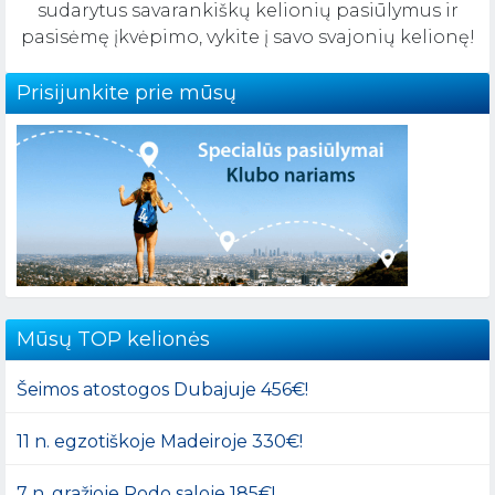
sudarytus savarankiškų kelionių pasiūlymus ir
pasisėmę įkvėpimo, vykite į savo svajonių kelionę!
Prisijunkite prie mūsų
Mūsų TOP kelionės
Šeimos atostogos Dubajuje 456€!
11 n. egzotiškoje Madeiroje 330€!
7 n. gražioje Rodo saloje 185€!