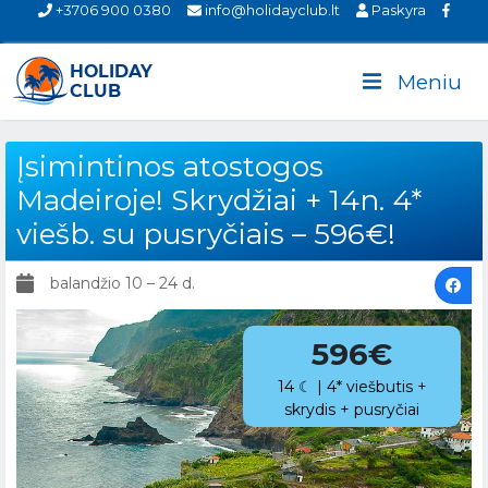
+3706 900 0380
info@holidayclub.lt
Paskyra
Meniu
Įsimintinos atostogos
Madeiroje! Skrydžiai + 14n. 4*
viešb. su pusryčiais – 596€!
balandžio 10 – 24 d.
596€
14 ☾ | 4* viešbutis +
skrydis + pusryčiai