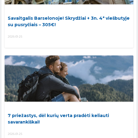
Savaitgalis Barselonoje! Skrydžiai + 3n. 4* viešbutyje
su pusryčiais – 305€!
2026-01-25
7 priežastys, dėl kurių verta pradėti keliauti
savarankiškai!
2026-01-25