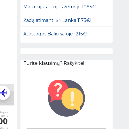
Mauricijus – rojus žemėje 1095€!
Žadą atimanti Šri Lanka 1175€!
Atostogos Balio saloje 1215€!
Turite klausimų? Rašykite!