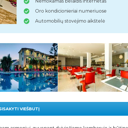
Nemokamas belaidis internetas
Oro kondicionieriai numeriuose
Automobilių stovėjimo aikštelė
SISAKYTI VIEŠBUTĮ