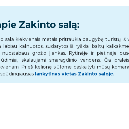
pie Zakinto salą:
to sala kiekvienais metais pritraukia daugybę turistų iš 
ra labiau kalnuotos, sudarytos iš ryškiai baltų kalkakme
 nuostabaus grožio įlankas. Rytinėje ir pietinėje pus
lūdimiai, skalaujami smaragdinio vandens. Čia praleis
ekvienam. Prieš kelionę siūlome paskaityti mūsų koman
 įspūdingiausias
lankytinas vieta
s
Zakinto saloje.