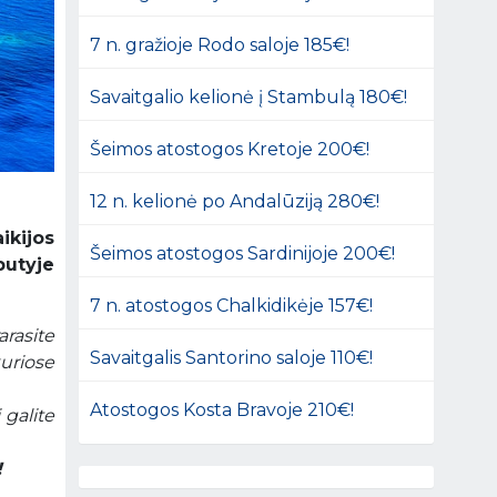
7 n. gražioje Rodo saloje 185€!
Savaitgalio kelionė į Stambulą 180€!
Šeimos atostogos Kretoje 200€!
12 n. kelionė po Andalūziją 280€!
ikijos
Šeimos atostogos Sardinijoje 200€!
butyje
7 n. atostogos Chalkidikėje 157€!
arasite
Savaitgalis Santorino saloje 110€!
uriose
Atostogos Kosta Bravoje 210€!
 galite
!