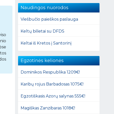
Naudingos nuorodos
Viešbučio paieškos paslauga
Keltų bilietai su DFDS
viso
nio
Keltai iš Kretos į Santorinį
ėse
tos
dos
Egzotinės kelionės
Dominikos Respublika 1209€!
Karibų rojus Barbadosas 1075€!
Egzotiškasis Azorų salynas 555€!
Magiškas Zanzibaras 1018€!