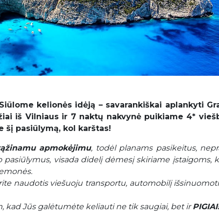
Siūlome kelionės idėją – savarankiškai aplankyti Gra
žiai iš Vilniaus ir 7 naktų nakvynė puikiame 4* vieš
e šį pasiūlymą, kol karštas!
grąžinamu apmokėjimu
, todėl planams pasikeitus, nepr
 pasiūlymus, visada didelį dėmesį skiriame įstaigoms, k
iemonės.
te naudotis viešuoju transportu, automobilį išsinuomoti
kad Jūs galėtumėte keliauti ne tik saugiai, bet ir
PIGIAI