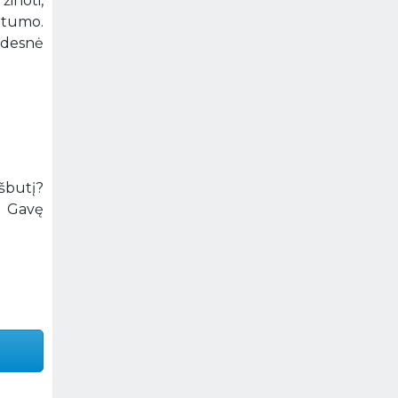
žinoti,
imtumo.
didesnė
ešbutį?
. Gavę