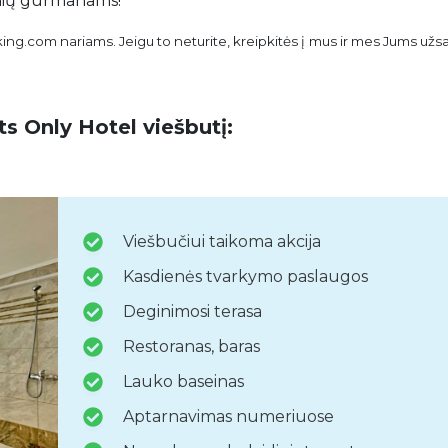
lionių gurmanams!
oking.com nariams. Jeigu to neturite, kreipkitės į mus ir mes Jums už
ts Only Hotel viešbutį:
Viešbučiui taikoma akcija
Kasdienės tvarkymo paslaugos
Deginimosi terasa
Restoranas, baras
Lauko baseinas
Aptarnavimas numeriuose