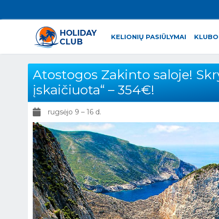
KELIONIŲ PASIŪLYMAI
KLUBO
Atostogos Zakinto saloje! Skryd
įskaičiuota“ – 354€!
rugsėjo 9 – 16 d.