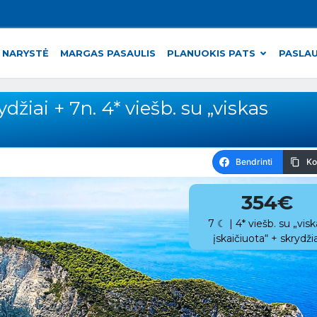
 NARYSTĖ
MARGAS PASAULIS
PLANUOKIS PATS
PASLA
žiai + 7n. 4* viešb. su „viskas
Bendrinti
Ko
354€
7 ☾ | 4* viešb. su „visk
įskaičiuota“ + skrydžia