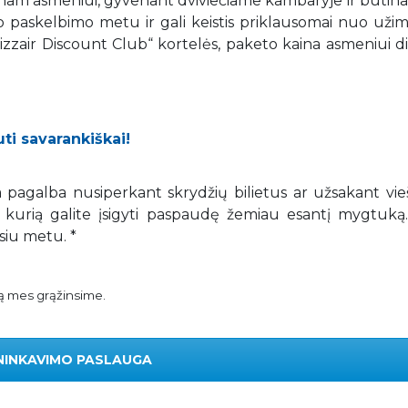
nam asmeniui, gyvenant dviviečiame kambaryje ir būtina 
ašo paskelbimo metu ir gali keistis priklausomai nuo už
,Wizzair Discount Club“ kortelės, paketo kaina asmeniui 
uti savarankiškai!
ga pagalba nusiperkant skrydžių bilietus ar užsakant vi
 kurią galite įsigyti paspaudę žemiau esantį mygtuką
siu metu. *
gą mes grąžinsime.
NINKAVIMO PASLAUGA