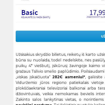
U
Užsisakius skrydžio bilietus, reikėtų iš karto
būna su nuolaida, todėl nedelskite, nes pasiūl
puikų 4* viešbutį, įsikūrusį žavingoje kaimo vi
gražaus Tsilivio smėlio paplūdimio. Poilsiaudam
„viskas įskaičiuota“
282€ asmeniui*
, galėsite
Viduržemio jūros regiono patiekalais vietoj
plokščiaekraniai televizoriai balkonai arba te
džiovintuvais, veikia nemokamas bevielis inter
Zakinto salos lankytinas vietas, o norinti