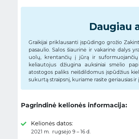
Daugiau a
Graikijai priklausanti įspūdingo grožio Zakin
pasaulio. Salos šiaurinė ir vakarinė dalys y
uolų, krentančių į jūrą ir suformuojančių
keliautojus džiugina auksiniai smėlio pap
atostogos paliks neišdildomus įspūdžius ki
sukurtą straipsnį, kuriame rasite geriausias ir
Pagrindinė kelionės informacija:
Kelionės datos:
2021 m. rugsėjo 9 – 16 d.