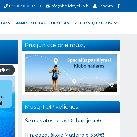
+3706 900 0380
info@holidayclub.lt
Paskyra
UGOS
PARDUOTUVĖ
BLOGAS
KELIONIŲ IDĖJOS
Prisijunkite prie mūsų
pijuoti
as
i
Mūsų TOP kelionės
Šeimos atostogos Dubajuje 456€!
11 n. egzotiškoje Madeiroje 330€!