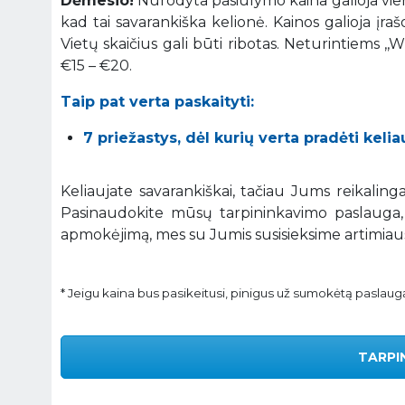
Dėmesio!
Nurodyta pasiūlymo kaina galioja vie
kad tai savarankiška kelionė. Kainos galioja įr
Vietų skaičius gali būti ribotas. Neturintiems ,
€15 – €20.
Taip pat verta paskaityti:
7 priežastys, dėl kurių verta pradėti kelia
Keliaujate savarankiškai, tačiau Jums reikalin
Pasinaudokite mūsų tarpininkavimo paslauga,
apmokėjimą, mes su Jumis susisieksime artimiau
* Jeigu kaina bus pasikeitusi, pinigus už sumokėtą paslau
TARPI