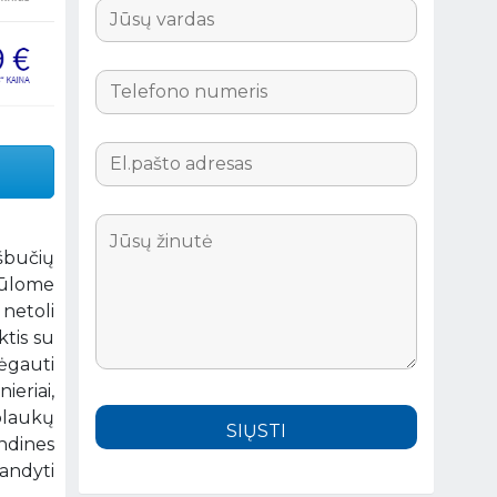
ešbučių
siūlome
 netoli
ktis su
mėgauti
eriai,
plaukų
ndines
andyti