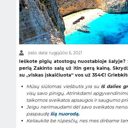
Įrašo data: rugpjūčio 6, 2021
Ieškote pigių atostogų nuostabioje šalyje? 
perlą Zakinto salą už itin gerą kainą. Skryd
su „viskas įskaičiuota“ vos už 354€! Griebkit
Mūsų siūlomas viešbutis yra su
Iš dalies 
visų savo pinigų. Atrinkdami apgyvendinimo
taikomos sveikatos apsaugos ir saugumo pr
Jeigu nerimaudami dėl savo sveikatos nenori
paspaudę
šią nuorodą.
Keliaukite be rūpesčių, nes mes dirbame tam, 