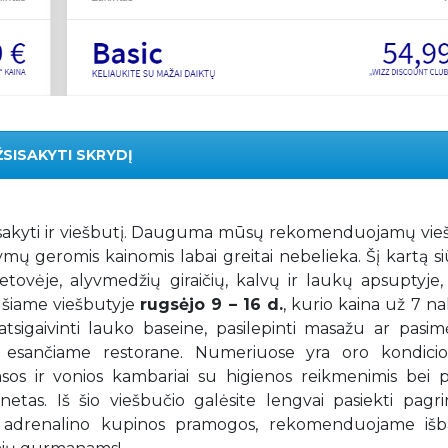
ŽSISAKYTI SKRYDĮ
 užsisakyti ir viešbutį. Dauguma mūsų rekomenduojamų vi
ymų geromis kainomis labai greitai nebelieka. Šį kartą 
etovėje, alyvmedžių giraičių, kalvų ir laukų apsuptyje,
i šiame viešbutyje
rugsėjo 9 – 16 d.
, kurio kaina už 7 na
 atsigaivinti lauko baseine, pasilepinti masažu ar pasi
e esančiame restorane. Numeriuose yra oro kondicioni
rasos ir vonios kambariai su higienos reikmenimis bei 
netas. Iš šio viešbučio galėsite lengvai pasiekti pagri
ems adrenalino kupinos pramogos, rekomenduojame išb