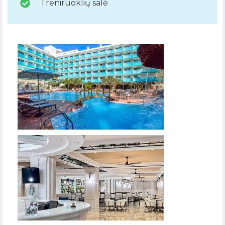
Treniruoklių salė