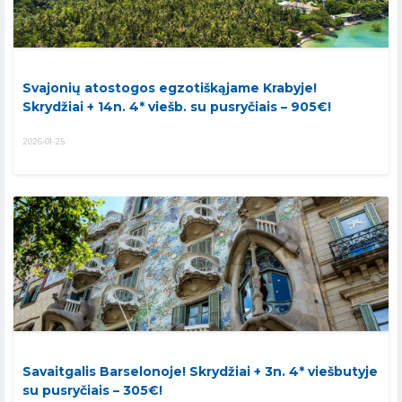
Svajonių atostogos egzotiškąjame Krabyje!
Skrydžiai + 14n. 4* viešb. su pusryčiais – 905€!
2026-01-25
Savaitgalis Barselonoje! Skrydžiai + 3n. 4* viešbutyje
su pusryčiais – 305€!