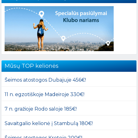
Mūsų TOP kelionės
Šeimos atostogos Dubajuje 456€!
11 n. egzotiškoje Madeiroje 330€!
7 n. gražioje Rodo saloje 185€!
Savaitgalio kelionė į Stambulą 180€!
Šeimos atostogos Kretoje 200€!