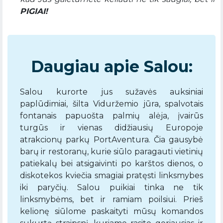
PIGIAI!
Daugiau apie Salou:
Salou kurorte jus sužavės auksiniai
paplūdimiai, šilta Viduržemio jūra, spalvotais
fontanais papuošta palmių alėja, įvairūs
turgūs ir vienas didžiausių Europoje
atrakcionų parkų PortAventura. Čia gausybė
barų ir restoranų, kurie siūlo paragauti vietinių
patiekalų bei atsigaivinti po karštos dienos, o
diskotekos kviečia smagiai pratęsti linksmybes
iki paryčių. Salou puikiai tinka ne tik
linksmybėms, bet ir ramiam poilsiui. Prieš
kelionę siūlome paskaityti mūsų komandos