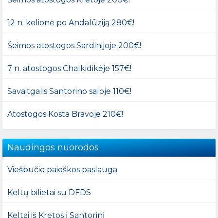
12 n. kelionė po Andalūziją 280€!
Šeimos atostogos Sardinijoje 200€!
7 n. atostogos Chalkidikėje 157€!
Savaitgalis Santorino saloje 110€!
Atostogos Kosta Bravoje 210€!
Naudingos nuorodos
Viešbučio paieškos paslauga
Keltų bilietai su DFDS
Keltai iš Kretos į Santorinį