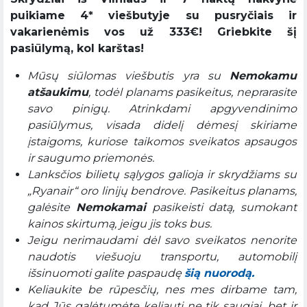
puikiame 4* viešbutyje su pusryčiais ir
vakarienėmis vos už 333€! Griebkite šį
pasiūlymą, kol karštas!
Mūsų siūlomas viešbutis yra su
Nemokamu
atšaukimu
, todėl planams pasikeitus, neprarasite
savo pinigų. Atrinkdami apgyvendinimo
pasiūlymus, visada didelį dėmesį skiriame
įstaigoms, kuriose taikomos sveikatos apsaugos
ir saugumo priemonės.
Lanksčios bilietų sąlygos galioja ir skrydžiams su
„Ryanair“ oro linijų bendrove. Pasikeitus planams,
galėsite
Nemokamai
pasikeisti datą, sumokant
kainos skirtumą, jeigu jis toks bus.
Jeigu nerimaudami dėl savo sveikatos nenorite
naudotis viešuoju transportu, automobilį
išsinuomoti galite paspaudę
šią nuorodą.
Keliaukite be rūpesčių, nes mes dirbame tam,
kad Jūs galėtumėte keliauti ne tik saugiai, bet ir