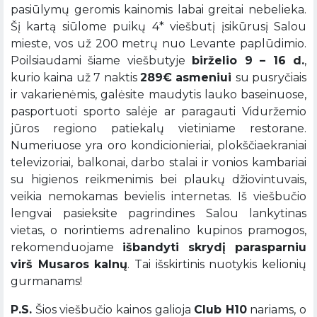
pasiūlymų geromis kainomis labai greitai nebelieka.
Šį kartą siūlome puikų 4* viešbutį įsikūrusį Salou
mieste, vos už 200 metrų nuo Levante paplūdimio.
Poilsiaudami šiame viešbutyje
birželio 9 – 16 d.
,
kurio kaina už 7 naktis
289€ asmeniui
su pusryčiais
ir vakarienėmis, galėsite maudytis lauko baseinuose,
pasportuoti sporto salėje ar paragauti Viduržemio
jūros regiono patiekalų vietiniame restorane.
Numeriuose yra oro kondicionieriai, plokščiaekraniai
televizoriai, balkonai, darbo stalai ir vonios kambariai
su higienos reikmenimis bei plaukų džiovintuvais,
veikia nemokamas bevielis internetas. Iš viešbučio
lengvai pasieksite pagrindines Salou lankytinas
vietas, o norintiems adrenalino kupinos pramogos,
rekomenduojame
išbandyti skrydį parasparniu
virš Musaros kalnų
. Tai išskirtinis nuotykis kelionių
gurmanams!
P.S.
Šios viešbučio kainos galioja
Club H10
nariams, o