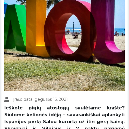
Įrašo data: gegužės 15, 2021
Ieškote pigių atostogų saulėtame krašte?
Siūlome kelionės idėją – savarankiškai aplankyti
Ispanijos perlą Salou kurortą už itin gerą kainą.
Skrydžiai iš Vilniaus ir 7 naktų nakvynė