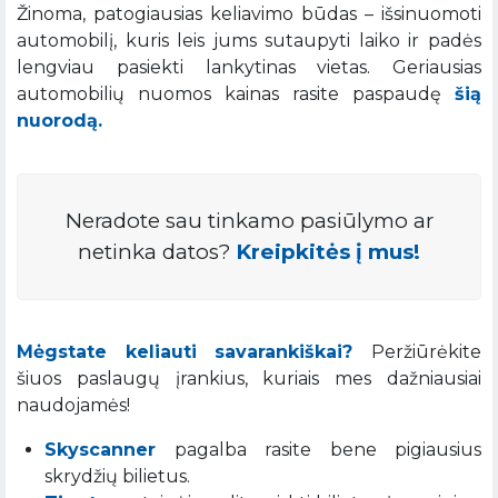
Žinoma, patogiausias keliavimo būdas – išsinuomoti
automobilį, kuris leis jums sutaupyti laiko ir padės
lengviau pasiekti lankytinas vietas. Geriausias
automobilių nuomos kainas rasite paspaudę
šią
nuorodą.
Neradote sau tinkamo pasiūlymo ar
netinka datos?
Kreipkitės į mus!
Mėgstate keliauti savarankiškai?
Peržiūrėkite
šiuos paslaugų įrankius, kuriais mes dažniausiai
naudojamės!
Skyscanner
pagalba rasite bene pigiausius
skrydžių bilietus.