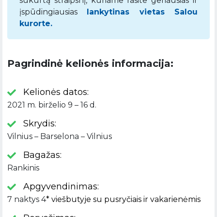
sukurtą straipsnį, kuriame rasite geriausias ir
įspūdingiausias
lankytinas vietas Salou
kurorte.
Pagrindinė kelionės informacija:
Kelionės datos:
2021 m. birželio 9 – 16 d.
Skrydis:
Vilnius – Barselona – Vilnius
Bagažas:
Rankinis
Apgyvendinimas:
7 naktys 4
* viešbutyje su pusryčiais ir vakarienėmis