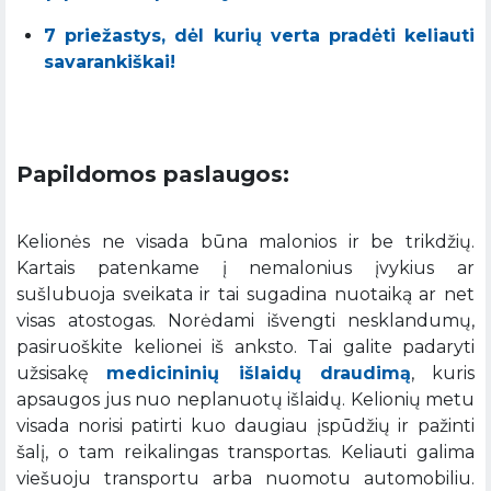
7 priežastys, dėl kurių verta pradėti keliauti
savarankiškai!
Papildomos paslaugos:
Kelionės ne visada būna malonios ir be trikdžių.
Kartais patenkame į nemalonius įvykius ar
sušlubuoja sveikata ir tai sugadina nuotaiką ar net
visas atostogas. Norėdami išvengti nesklandumų,
pasiruoškite kelionei iš anksto. Tai galite padaryti
užsisakę
medicininių išlaidų draudimą
, kuris
apsaugos jus nuo neplanuotų išlaidų. Kelionių metu
visada norisi patirti kuo daugiau įspūdžių ir pažinti
šalį, o tam reikalingas transportas. Keliauti galima
viešuoju transportu arba nuomotu automobiliu.