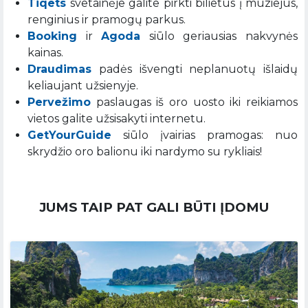
Tiqets
svetainėje galite pirkti bilietus į muziejus,
renginius ir pramogų parkus.
Booking
ir
Agoda
siūlo geriausias nakvynės
kainas.
Draudimas
padės išvengti neplanuotų išlaidų
keliaujant užsienyje.
Pervežimo
paslaugas iš oro uosto iki reikiamos
vietos galite užsisakyti internetu.
GetYourGuide
siūlo įvairias pramogas: nuo
skrydžio oro balionu iki nardymo su rykliais!
JUMS TAIP PAT GALI BŪTI ĮDOMU