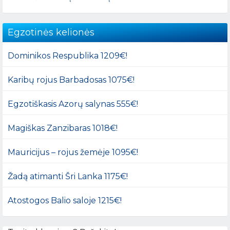
Egzotinės kelionės
Dominikos Respublika 1209€!
Karibų rojus Barbadosas 1075€!
Egzotiškasis Azorų salynas 555€!
Magiškas Zanzibaras 1018€!
Mauricijus – rojus žemėje 1095€!
Žadą atimanti Šri Lanka 1175€!
Atostogos Balio saloje 1215€!