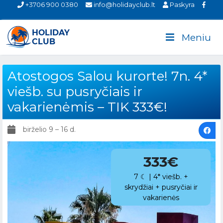
+3706 900 0380
info@holidayclub.lt
Paskyra
Meniu
Atostogos Salou kurorte! 7n. 4*
viešb. su pusryčiais ir
vakarienėmis – TIK 333€!
birželio 9 – 16 d.
333€
7 ☾ | 4* viešb. +
skrydžiai + pusryčiai ir
vakarienės