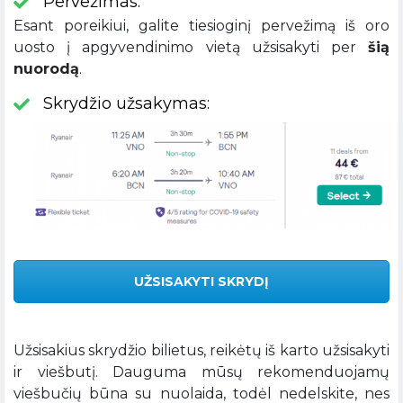
Pervežimas:
Esant poreikiui, galite tiesioginį pervežimą iš oro
uosto į apgyvendinimo vietą užsisakyti per
šią
nuorodą
.
Skrydžio užsakymas:
UŽSISAKYTI SKRYDĮ
Užsisakius skrydžio bilietus, reikėtų iš karto užsisakyti
ir viešbutį. Dauguma mūsų rekomenduojamų
viešbučių būna su nuolaida, todėl nedelskite, nes