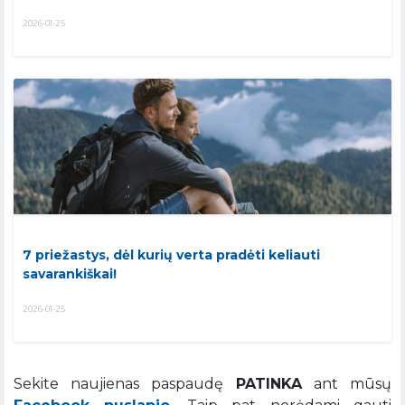
2026-01-25
7 priežastys, dėl kurių verta pradėti keliauti
savarankiškai!
2026-01-25
Sekite naujienas paspaudę
PATINKA
ant mūsų