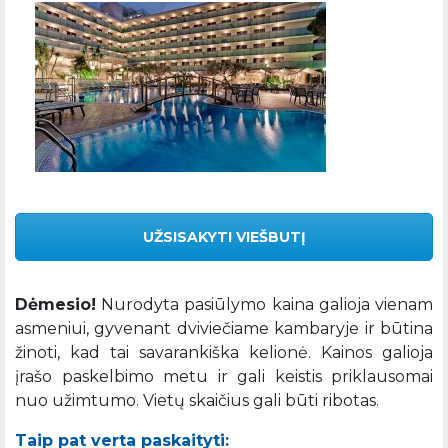
UŽSISAKYTI VIEŠBUTĮ
Dėmesio!
Nurodyta pasiūlymo kaina galioja vienam
asmeniui, gyvenant dviviečiame kambaryje ir būtina
žinoti, kad tai savarankiška kelionė. Kainos galioja
įrašo paskelbimo metu ir gali keistis priklausomai
nuo užimtumo. Vietų skaičius gali būti ribotas.
Taip pat verta paskaityti: