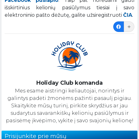
Facebook puslapio
. Taip pat norėdami gauti
išskirtinius kelionių pasiūlymus tiesiai į savo
elektroninio pašto dėžutę, galite užsiregistruoti
ČIA
.
Holiday Club komanda
Mes esame aistringi keliautojai, norintys ir
galintys padėti žmonėms pažinti pasaulį pigiau.
Skaitykite mūsų turinį, pirkite skrydžius ar jau
sudarytus savarankiškų kelionių pasiūlymus ir
pasisėmę įkvėpimo, vykite į savo svajonių kelionę!
Prisijunkite prie mūsų