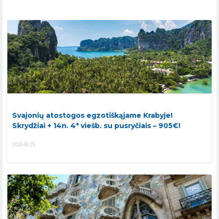
Svajonių atostogos egzotiškąjame Krabyje!
Skrydžiai + 14n. 4* viešb. su pusryčiais – 905€!
2026-01-25