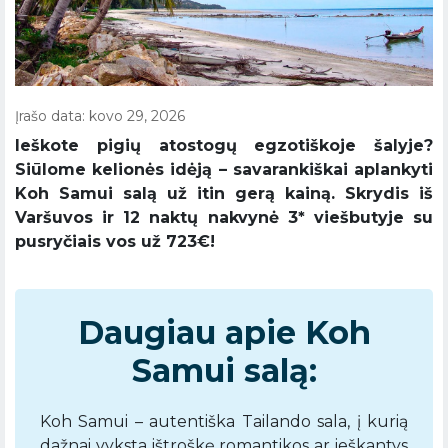
Įrašo data: kovo 29, 2026
Ieškote pigių atostogų egzotiškoje šalyje?
Siūlome kelionės idėją – savarankiškai aplankyti
Koh Samui salą už itin gerą kainą. Skrydis iš
Varšuvos ir 12 naktų nakvynė 3* viešbutyje su
pusryčiais vos už 723€!
Daugiau apie Koh
Samui salą:
Koh Samui – autentiška Tailando sala, į kurią
dažnai vyksta ištroškę romantikos ar ieškantys