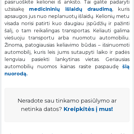
pasiruoškite kelionei iš anksto. Tai galite padaryti
užsisakę
medicininių išlaidų draudimą
, kuris
apsaugos jus nuo neplanuotų išlaidų. Kelionių metu
visada norisi patirti kuo daugiau įspūdžių ir pažinti
šalį, o tam reikalingas transportas. Keliauti galima
viešuoju transportu arba nuomotu automobiliu.
Žinoma, patogiausias keliavimo būdas – išsinuomoti
automobilį, kuris leis jums sutaupyti laiko ir padės
lengviau pasiekti lankytinas vietas. Geriausias
automobilių nuomos kainas rasite paspaudę
šią
nuorodą.
Neradote sau tinkamo pasiūlymo ar
netinka datos?
Kreipkitės į mus!