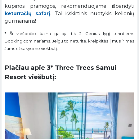
kupinos pramogos, rekomenduojame išbandyti
keturračių safarį
. Tai išskirtinis nuotykis kelionių
gurmanams!
*
Ši viešbučio kaina galioja tik 2 Genius lygį turintiems
Booking.com nariams. Jeigu to neturite, kreipkitės į mus ir mes
Jums užsakysime viešbutį.
Plačiau apie 3* Three Trees Samui
Resort viešbutį: