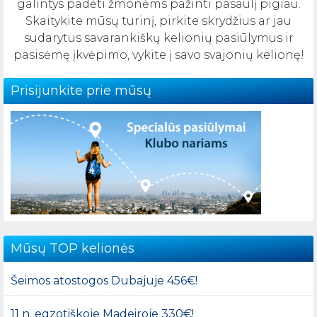
galintys padėti žmonėms pažinti pasaulį pigiau.
Skaitykite mūsų turinį, pirkite skrydžius ar jau
sudarytus savarankiškų kelionių pasiūlymus ir
pasisėmę įkvėpimo, vykite į savo svajonių kelionę!
Prisijunkite prie mūsų
Mūsų TOP kelionės
Šeimos atostogos Dubajuje 456€!
11 n. egzotiškoje Madeiroje 330€!