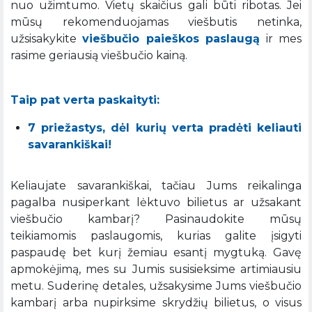
nuo užimtumo. Vietų skaičius gali būti ribotas. Jei
mūsų rekomenduojamas viešbutis netinka,
užsisakykite
viešbučio paieškos paslaugą
ir mes
rasime geriausią viešbučio kainą.
Taip pat verta paskaityti:
7 priežastys, dėl kurių verta pradėti keliauti
savarankiškai!
Keliaujate savarankiškai, tačiau Jums reikalinga
pagalba nusiperkant lėktuvo bilietus ar užsakant
viešbučio kambarį? Pasinaudokite mūsų
teikiamomis paslaugomis, kurias galite įsigyti
paspaudę bet kurį žemiau esantį mygtuką. Gavę
apmokėjimą, mes su Jumis susisieksime artimiausiu
metu. Suderinę detales, užsakysime Jums viešbučio
kambarį arba nupirksime skrydžių bilietus, o visus