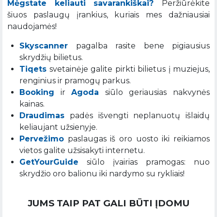
Mėgstate keliauti savarankiškai?
Peržiūrėkite
šiuos paslaugų įrankius, kuriais mes dažniausiai
naudojamės!
Skyscanner
pagalba rasite bene pigiausius
skrydžių bilietus.
Tiqets
svetainėje galite pirkti bilietus į muziejus,
renginius ir pramogų parkus.
Booking
ir
Agoda
siūlo geriausias nakvynės
kainas.
Draudimas
padės išvengti neplanuotų išlaidų
keliaujant užsienyje.
Pervežimo
paslaugas iš oro uosto iki reikiamos
vietos galite užsisakyti internetu.
GetYourGuide
siūlo įvairias pramogas: nuo
skrydžio oro balionu iki nardymo su rykliais!
JUMS TAIP PAT GALI BŪTI ĮDOMU