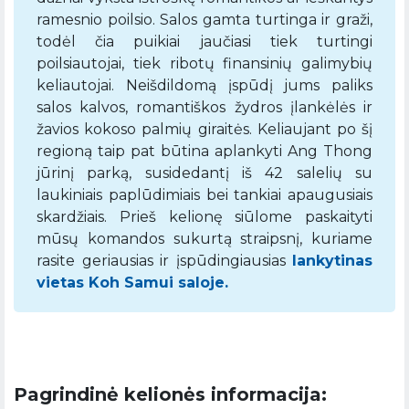
ramesnio poilsio. Salos gamta turtinga ir graži,
todėl čia puikiai jaučiasi tiek turtingi
poilsiautojai, tiek ribotų finansinių galimybių
keliautojai. Neišdildomą įspūdį jums paliks
salos kalvos, romantiškos žydros įlankėlės ir
žavios kokoso palmių giraitės. Keliaujant po šį
regioną taip pat būtina aplankyti Ang Thong
jūrinį parką, susidedantį iš 42 salelių su
laukiniais paplūdimiais bei tankiai apaugusiais
skardžiais. Prieš kelionę siūlome paskaityti
mūsų komandos sukurtą straipsnį, kuriame
rasite geriausias ir įspūdingiausias
lankytinas
vietas Koh Samui saloje.
Pagrindinė kelionės informacija: