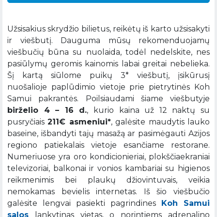
Užsisakius skrydžio bilietus, reikėtų iš karto užsisakyti
ir viešbutį. Dauguma mūsų rekomenduojamų
viešbučių būna su nuolaida, todėl nedelskite, nes
pasiūlymų geromis kainomis labai greitai nebelieka.
Šį kartą siūlome puikų 3* viešbutį, įsikūrusį
nuošalioje paplūdimio vietoje prie pietrytinės Koh
Samui pakrantės. Poilsiaudami šiame viešbutyje
birželio 4 – 16 d.
, kurio kaina už 12 naktų su
pusryčiais
211€ asmeniui*
, galėsite maudytis lauko
baseine, išbandyti tajų masažą ar pasimėgauti Azijos
regiono patiekalais vietoje esančiame restorane.
Numeriuose yra oro kondicionieriai, plokščiaekraniai
televizoriai, balkonai ir vonios kambariai su higienos
reikmenimis bei plaukų džiovintuvais, veikia
nemokamas bevielis internetas. Iš šio viešbučio
galėsite lengvai pasiekti pagrindines
Koh Samui
salos
lankytinas vietas, o norintiems adrenalino