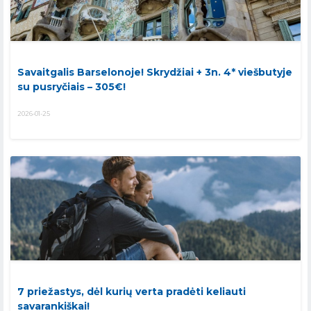
Savaitgalis Barselonoje! Skrydžiai + 3n. 4* viešbutyje
su pusryčiais – 305€!
2026-01-25
7 priežastys, dėl kurių verta pradėti keliauti
savarankiškai!