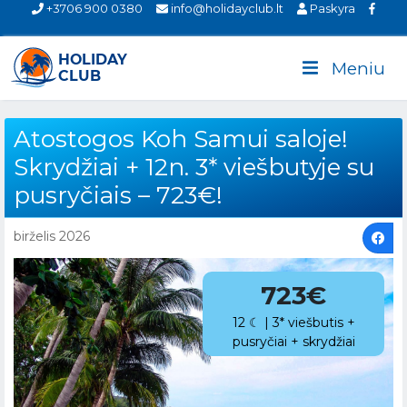
+3706 900 0380
info@holidayclub.lt
Paskyra
Meniu
Atostogos Koh Samui saloje!
Skrydžiai + 12n. 3* viešbutyje su
pusryčiais – 723€!
birželis 2026
723€
12 ☾ | 3* viešbutis +
pusryčiai + skrydžiai