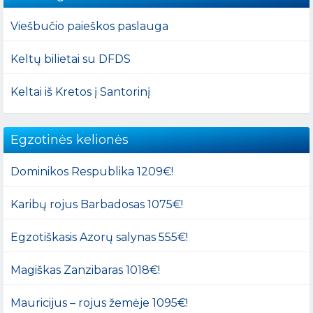
Viešbučio paieškos paslauga
Keltų bilietai su DFDS
Keltai iš Kretos į Santorinį
Egzotinės kelionės
Dominikos Respublika 1209€!
Karibų rojus Barbadosas 1075€!
Egzotiškasis Azorų salynas 555€!
Magiškas Zanzibaras 1018€!
Mauricijus – rojus žemėje 1095€!