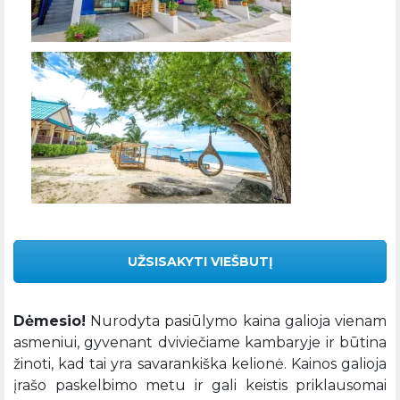
UŽSISAKYTI VIEŠBUTĮ
Dėmesio!
Nurodyta pasiūlymo kaina galioja vienam
asmeniui, gyvenant dviviečiame kambaryje ir būtina
žinoti, kad tai yra savarankiška kelionė. Kainos galioja
įrašo paskelbimo metu ir gali keistis priklausomai