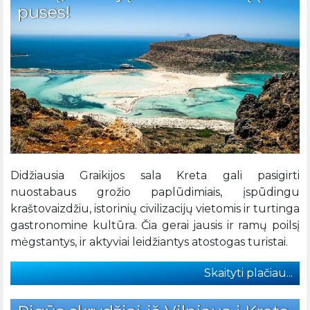
puses!
Didžiausia Graikijos sala Kreta gali pasigirti
nuostabaus grožio paplūdimiais, įspūdingu
kraštovaizdžiu, istorinių civilizacijų vietomis ir turtinga
gastronomine kultūra. Čia gerai jausis ir ramų poilsį
mėgstantys, ir aktyviai leidžiantys atostogas turistai.
Skaityti plačiau...