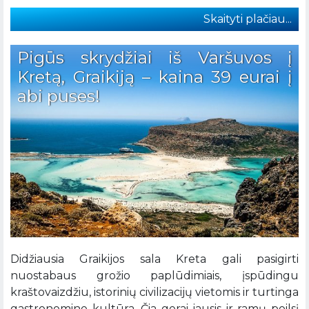
Skaityti plačiau...
Pigūs skrydžiai iš Varšuvos į
Kretą, Graikiją – kaina 39 eurai į
abi puses!
Didžiausia Graikijos sala Kreta gali pasigirti
nuostabaus grožio paplūdimiais, įspūdingu
kraštovaizdžiu, istorinių civilizacijų vietomis ir turtinga
gastronomine kultūra. Čia gerai jausis ir ramų poilsį