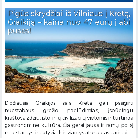
Pigūs skrydžiai iš Vilniaus į Kretą,
Graikiją – kaina nuo 47 eurų į abi
puses!
Didžiausia Graikijos sala Kreta gali pasigirti
nuostabaus grožio paplūdimiais, įspūdingu
kraštovaizdžiu, istorinių civilizacijų vietomis ir turtinga
gastronomine kultūra. Čia gerai jausis ir ramų poilsį
mėgstantys, ir aktyviai leidžiantys atostogas turistai.