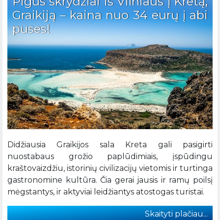
Pigūs skrydžiai iš Vilniaus į Kretą,
Graikiją – kaina nuo 34 eurų į abi
puses!
Didžiausia Graikijos sala Kreta gali pasigirti
nuostabaus grožio paplūdimiais, įspūdingu
kraštovaizdžiu, istorinių civilizacijų vietomis ir turtinga
gastronomine kultūra. Čia gerai jausis ir ramų poilsį
mėgstantys, ir aktyviai leidžiantys atostogas turistai.
Skaityti plačiau...