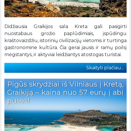
Didžiausia Graikijos sala Kreta gali pasigirti
nuostabaus grožio paplūdimiais, įspūdingu
kraštovaizdžiu, istorinių civilizacijų vietomis ir turtinga
gastronomine kultūra. Čia gerai jausis ir ramų poilsį
mėgstantys, ir aktyviai leidžiantys atostogas turistai.
Skaityti plačiau...
Pigūs skrydžiai iš Vilniaus į Kretą,
Graikiją – kaina nuo 57 eurų į abi
puses!