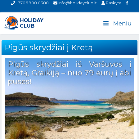
+3706 900 0380
info@holidayclub.lt
Paskyra
Meniu
Pigūs skrydžiai į Kretą
Pigūs skrydžiai iš Varšuvos į
Kretą, Graikiją – nuo 79 eurų į abi
puses!