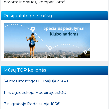
poroms ir draugų kompanijoms!
Prisijunkite prie mūsų
Mūsų TOP kelionės
Šeimos atostogos Dubajuje 456€!
11 n. egzotiškoje Madeiroje 330€!
7 n. gražioje Rodo saloje 185€!