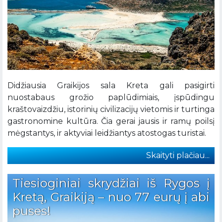
Didžiausia Graikijos sala Kreta gali pasigirti
nuostabaus grožio paplūdimiais, įspūdingu
kraštovaizdžiu, istorinių civilizacijų vietomis ir turtinga
gastronomine kultūra. Čia gerai jausis ir ramų poilsį
mėgstantys, ir aktyviai leidžiantys atostogas turistai.
Skaityti plačiau...
Tiesioginiai skrydžiai iš Rygos į
Kretą, Graikiją – nuo 77 eurų į abi
puses!