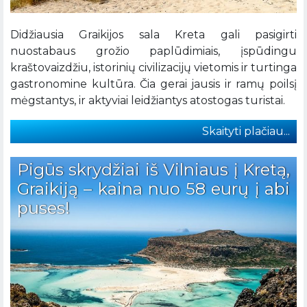
Didžiausia Graikijos sala Kreta gali pasigirti
nuostabaus grožio paplūdimiais, įspūdingu
kraštovaizdžiu, istorinių civilizacijų vietomis ir turtinga
gastronomine kultūra. Čia gerai jausis ir ramų poilsį
mėgstantys, ir aktyviai leidžiantys atostogas turistai.
Skaityti plačiau...
Pigūs skrydžiai iš Vilniaus į Kretą,
Graikiją – kaina nuo 58 eurų į abi
puses!