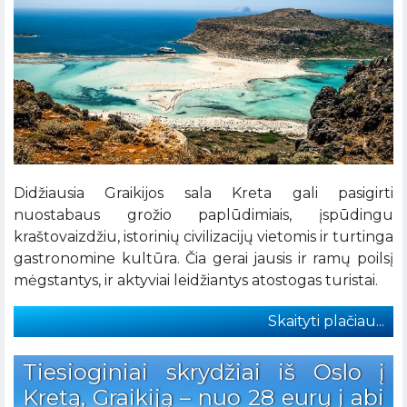
Didžiausia Graikijos sala Kreta gali pasigirti
nuostabaus grožio paplūdimiais, įspūdingu
kraštovaizdžiu, istorinių civilizacijų vietomis ir turtinga
gastronomine kultūra. Čia gerai jausis ir ramų poilsį
mėgstantys, ir aktyviai leidžiantys atostogas turistai.
Skaityti plačiau...
Tiesioginiai skrydžiai iš Oslo į
Kretą, Graikiją – nuo 28 eurų į abi