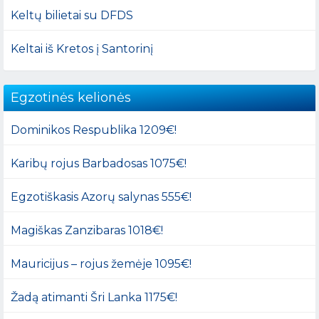
Keltų bilietai su DFDS
Keltai iš Kretos į Santorinį
Egzotinės kelionės
Dominikos Respublika 1209€!
Karibų rojus Barbadosas 1075€!
Egzotiškasis Azorų salynas 555€!
Magiškas Zanzibaras 1018€!
Mauricijus – rojus žemėje 1095€!
Žadą atimanti Šri Lanka 1175€!