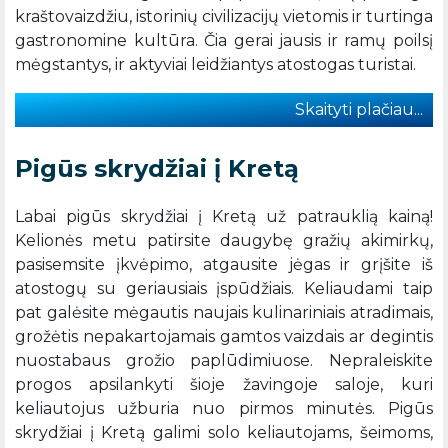
kraštovaizdžiu, istorinių civilizacijų vietomis ir turtinga
gastronomine kultūra. Čia gerai jausis ir ramų poilsį
mėgstantys, ir aktyviai leidžiantys atostogas turistai.
Skaityti plačiau...
Pigūs skrydžiai į Kretą
Labai pigūs skrydžiai į Kretą už patrauklią kainą!
Kelionės metu patirsite daugybę gražių akimirkų,
pasisemsite įkvėpimo, atgausite jėgas ir grįšite iš
atostogų su geriausiais įspūdžiais. Keliaudami taip
pat galėsite mėgautis naujais kulinariniais atradimais,
grožėtis nepakartojamais gamtos vaizdais ar degintis
nuostabaus grožio paplūdimiuose. Nepraleiskite
progos apsilankyti šioje žavingoje saloje, kuri
keliautojus užburia nuo pirmos minutės. Pigūs
skrydžiai į Kretą galimi solo keliautojams, šeimoms,