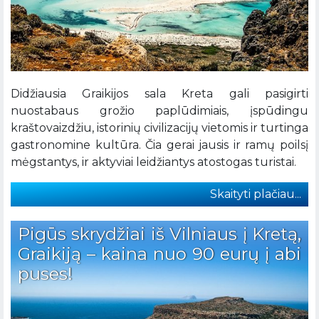
Didžiausia Graikijos sala Kreta gali pasigirti
nuostabaus grožio paplūdimiais, įspūdingu
kraštovaizdžiu, istorinių civilizacijų vietomis ir turtinga
gastronomine kultūra. Čia gerai jausis ir ramų poilsį
mėgstantys, ir aktyviai leidžiantys atostogas turistai.
Skaityti plačiau...
Pigūs skrydžiai iš Vilniaus į Kretą,
Graikiją – kaina nuo 90 eurų į abi
puses!