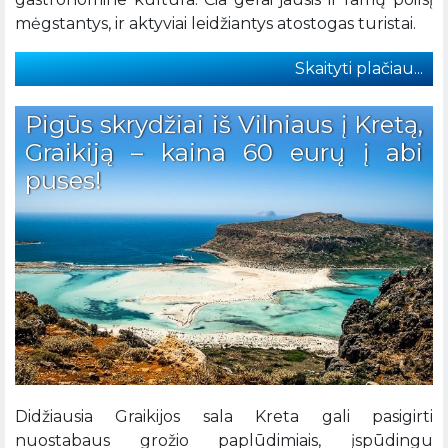
mėgstantys, ir aktyviai leidžiantys atostogas turistai.
Skaityti plačiau...
Pigūs skrydžiai iš Vilniaus į Kretą,
Graikiją – kaina 60 eurų į abi
puses!
Didžiausia Graikijos sala Kreta gali pasigirti
nuostabaus grožio paplūdimiais, įspūdingu