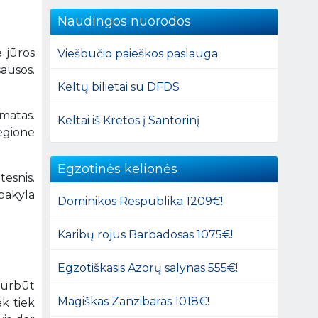
Naudingos nuorodos
e jūros
Viešbučio paieškos paslauga
ausos.
Keltų bilietai su DFDS
imatas.
Keltai iš Kretos į Santorinį
egione
Egzotinės kelionės
tesnis.
 pakyla
Dominikos Respublika 1209€!
Karibų rojus Barbadosas 1075€!
Egzotiškasis Azorų salynas 555€!
turbūt
Magiškas Zanzibaras 1018€!
ek tiek