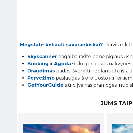
Mėgstate keliauti savarankiškai?
Peržiūrėkite
Skyscanner
pagalba rasite bene pigiausius sk
Booking
ir
Agoda
siūlo geriausias nakvynės 
Draudimas
padės išvengti neplanuotų išlaidų
Pervežimo
paslaugas iš oro uosto iki reikiamo
GetYourGuide
siūlo įvairias pramogas: nuo s
JUMS TAIP