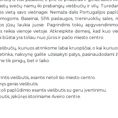
astų svečių namų iki prabangių viešbučių ir vilų. Turėda
ynės vietą savo viešnagei. Nemaža dalis Portugalijos pap
pramogoms. Baseinai, SPA paslaugos, treniruoklių salės,
gos jūsų laukia juose. Pagrindinis tokių apgyvendinimo
s reikia vienoje vietoje. Atkreipkite dėmesį, kad kuo vi
 būstai yra toliau nuo jūros ir pačio miesto centro.
učių, kuriuos atrinkome labai kruopščiai, o kai kuriuos
netinka, nakvynę galite užsisakyti patys, pasinaudodami
 tik pinigų, bet ir laiko.
ntis viešbutis, esantis netoli šio miesto centro.
ręs geras viešbutis.
toli paplūdimio esantis viešbutis su geru įvertinimu.
utis, įsikūręs istoriniame Aveiro centre.