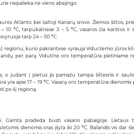
kurie nepalieka nė vieno abejingo.
iaurės Atlanto bei šaltoji Kanarų srovė. Žiemos šiltos, pri
10 °C, tarpukalnėse 3 – 5 °C, vasaros čia karštos ir s
vyruoja tarp 24 – 30 °C.
u) regionu, kurio pakrantėse vyrauja Viduržemio jūros kl
alandų per parą. Vidutinė oro temperatūra pietiniame r
s, o judant į pietus jis pamažu tampa šiltesnis ir saulė
ra yra apie 17 – 19 °C. Vasarą oro temperatūra dienomis
ti po šį regioną.
ti. Gamta pradeda busti vasario pabaigoje. Lietaus 
aulėtomis dienomis oras įšyla iki 20 °C. Balandis vis dar ši