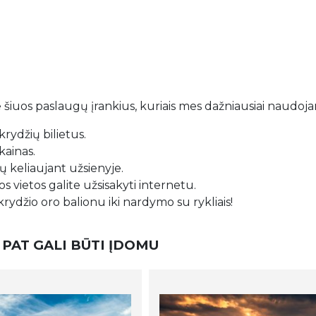
 šiuos paslaugų įrankius, kuriais mes dažniausiai naudoj
rydžių bilietus.
kainas.
 keliaujant užsienyje.
s vietos galite užsisakyti internetu.
krydžio oro balionu iki nardymo su rykliais!
 PAT GALI BŪTI ĮDOMU