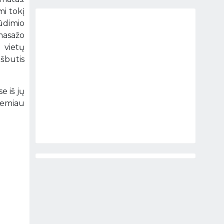
mi tokį
lūdimio
 masažo
 vietų
ešbutis
e iš jų
 žemiau