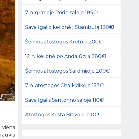
7 n. gražioje Rodo saloje 185€!
Savaitgalio kelionė į Stambulą 180€!
Šeimos atostogos Kretoje 200€!
12 n. kelionė po Andalūziją 280€!
Šeimos atostogos Sardinijoje 200€!
7 n. atostogos Chalkidikėje 157€!
Savaitgalis Santorino saloje 110€!
Atostogos Kosta Bravoje 210€!
i viena
traukia