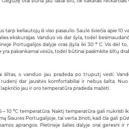
 Gegužę orai būna jau labai šilti, tik vakarais retkarčiais 
 tarp keliautojų iš viso pasaulio. Saulė šviečia apie 10 
s šalies ekskursijas. Vanduo vis dar šyla, todėl besimaudan
 Portugalijos dalyje oras įšyla iki 30 ° C. Vis dėl to,
oje yra pakankamai vėsūs, todėl būtinai pasiimkite šiltų dra
i šiltas, o vanduo jau pradeda po truputį vėsti. Van
 rudenį dar jausitės komfortabiliai ir nebus šalta. Nuo
o lapkričio jau ir oro temperatūra pradeda mažėti.
 6 – 10 °C temperatūra. Naktį temperatūra gali nukristi iki
ą Šiaurės Portugalijoje, tai verta žinoti, kad čia gali pūst
nkamos aprangos. Pietinėje šalies dalyje orai geresni ir