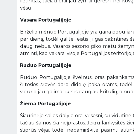
lietingas, tačiau orai jau žymiai geresni nei kovą.
vėsu.
Vasara Portugalijoje
Birželio mėnuo Portugalijoje yra gana populiarus
per dieną, todėl galite leistis į ilgas pažintine
daug nebus. Vasaros sezono piko metu žemyninėje
atminti, kad vakarai visoje Portugalijos teritorij
Ruduo Portugalijoje
Ruduo Portugalijoje švelnus, oras pakankama
šiltosios srovės daro didelę įtaką orams, todėl
vidurio jau galima tikėtis daugiau kritulių, o nu
Žiema Portugalijoje
Šiaurinėje šalies dalyje orai vėsesni, su vidutine
tačiau šalnos čia neįprastos. Jeigu lankysitės žiem
stiprūs vėjai, todėl nepamirškite pasiimti atiti