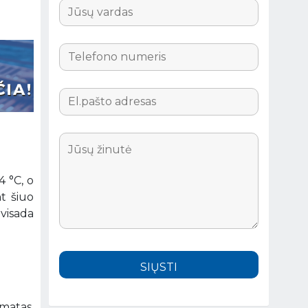
4 °C, o
nt šiuo
 visada
imatas.