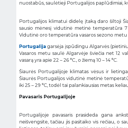
nuostabūs, saulėtieji Portugalijos paplūdimiai, 
Portugalijos klimatui didelę įtaką daro šiltoji Š
sausio mėnesį vidutinė metinė temperatūra 7 – 
Vidutinė oro temperatūra vasaros sezono metu s
Portugalija
garsėja įspūdingu Algarvės (pietini
Vasaros metu saulė Algarvėje šviečia net 12 v
vasarą yra apie 22 – 26 °C., o žiemą 10 – 14 °C.
Šiaurės Portugalijoje klimatas vėsus ir lietinga
Šiaurės Portugalijos vidutinė metinė temperatū
iki 25 – 29 °C, todėl tai palankiausias metas keliau
Pavasaris Portugalijoje
Portugalijoje pavasaris prasideda gana anks
neišvengsite, tačiau jis pasitaiko vis rečiau, o s