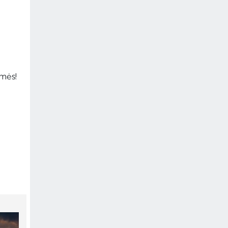
amės!