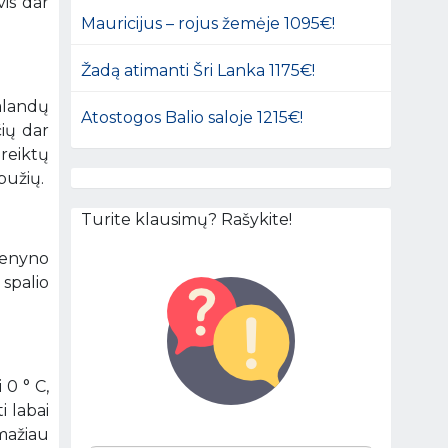
vis dar
Mauricijus – rojus žemėje 1095€!
Žadą atimanti Šri Lanka 1175€!
valandų
Atostogos Balio saloje 1215€!
čių dar
 reiktų
bužių.
Turite klausimų? Rašykite!
denyno
 spalio
 0 ° C,
i labai
 mažiau