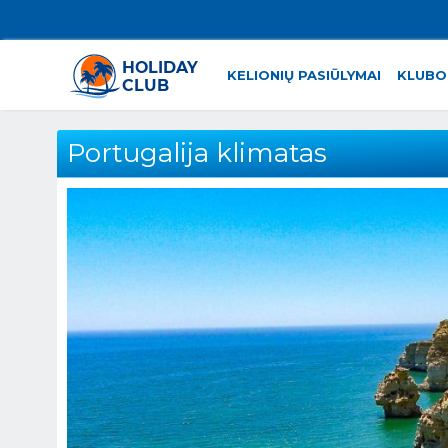
KELIONIŲ PASIŪLYMAI
KLUBO
Portugalija klimatas