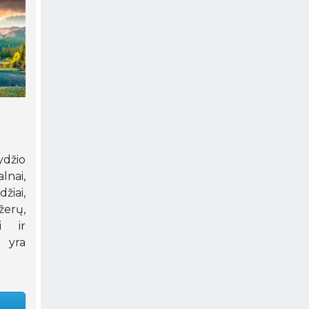
džio
nai,
iai,
žerų,
i ir
a yra