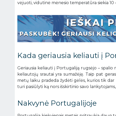
vėjuoti, vidutinė mėnesio temperatūra siekia 10 –
Kada geriausia keliauti į Po
Geriausia keliauti į Portugaliją rugsėjo – spali
keliautojų srautai yra sumažėję. Taip pat geras
metų laiku pradeda žydėti gėlės, kurios tik dar l
turi pasiūlyti ką nors išskirtinio savo lankytojam
Nakvynė Portugalijoje
Portugalija kiekvienais metais pritraukia daug turi