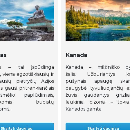
das
Kanada
das – tai įspūdinga
Kanada – milžiniško dy
, viena egzotiškiausių ir
šalis. Užburiantys kal
iausių pietryčių Azijos
pušynais apaugę skardž
lis gausi pritrenkiančiais
daugybė tyvuliuojančių e
mėlio paplūdimiais,
žuvis gaudantys grizlia
tiškomis budistų
laukiniai bizonai – toki
omis.
Kanados gamta.
Skaityti daugiau
Skaityti daugiau