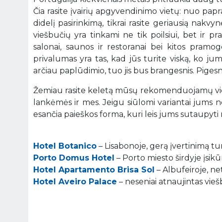
Čia rasite įvairių apgyvendinimo vietų: nuo papr
didelį pasirinkimą, tikrai rasite geriausią nakv
viešbučių yra tinkami ne tik poilsiui, bet ir 
salonai, saunos ir restoranai bei kitos pramo
privalumas yra tas, kad jūs turite viską, ko jum
arčiau paplūdimio, tuo jis bus brangesnis. Pigesni
Žemiau rasite keletą mūsų rekomenduojamų viešb
lankėmės ir mes. Jeigu siūlomi variantai jums 
esančia paieškos forma, kuri leis jums sutaupyti ne
Hotel Botanico
– Lisabonoje, gerą įvertinimą turi
Porto Domus Hotel
– Porto miesto širdyje įsikū
Hotel Apartamento Brisa Sol
– Albufeiroje, ne
Hotel Aveiro Palace
– neseniai atnaujintas viešb