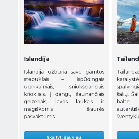
Islandija
Tailan
Islandija užburia savo gamtos
Tailan
stebuklais – įspūdingais
karalystė
ugnikalniais, šniokščiančiais
spalving
kriokliais, į dangų šaunančiais
šalių. Ša
geizeriais, lavos laukais ir
balto s
magiškomis šiaurės
auten
pašvaistėmis.
šventykl
Skaityti daugiau