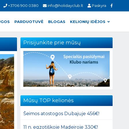
+3706 900 0380
info@holidayclub.lt
Paskyra
UGOS
PARDUOTUVĖ
BLOGAS
KELIONIŲ IDĖJOS
Prisijunkite prie mūsų
Mūsų TOP kelionės
Šeimos atostogos Dubajuje 456€!
11 n. egzotiškoje Madeiroje 330€!