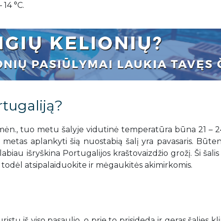
 14 °C.
rtugaliją?
o mėn., tuo metu šalyje vidutinė temperatūra būna 21 – 2
 metas aplankyti šią nuostabią šalį yra pavasaris. Būte
abiau išryškina Portugalijos kraštovaizdžio grožį. Ši šalis
s, todėl atsipalaiduokite ir mėgaukitės akimirkomis.
stų iš viso pasaulio, o prie to prisideda ir geras šalies kl