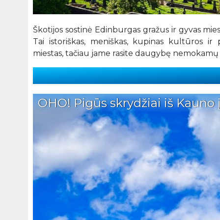
Škotijos sostinė Edinburgas gražus ir gyvas mies
Tai istoriškas, meniškas, kupinas kultūros i
miestas, tačiau jame rasite daugybę nemokamų la
OHO! Pigūs skrydžiai iš Kauno į 