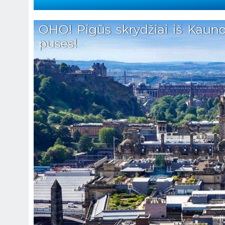
OHO! Pigūs skrydžiai iš Kauno 
puses!