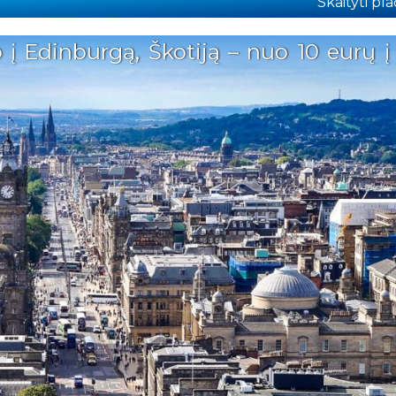
Skaityti plač
į Edinburgą, Škotiją – nuo 10 eurų į