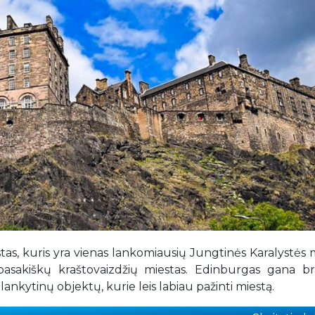
tas, kuris yra vienas lankomiausių Jungtinės Karalystės 
r pasakiškų kraštovaizdžių miestas. Edinburgas gana b
nkytinų objektų, kurie leis labiau pažinti miestą.