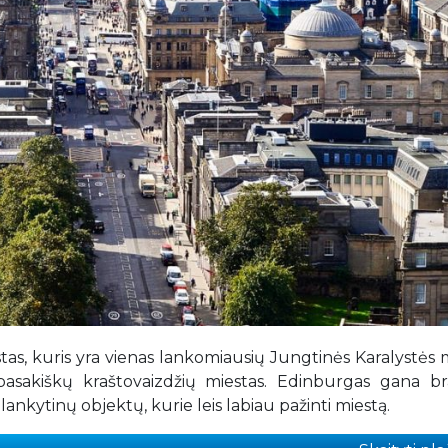
tas, kuris yra vienas lankomiausių Jungtinės Karalystės 
r pasakiškų kraštovaizdžių miestas. Edinburgas gana b
nkytinų objektų, kurie leis labiau pažinti miestą.