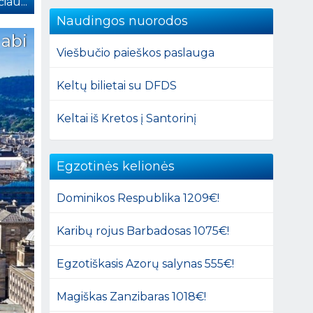
iau...
Naudingos nuorodos
 abi
Viešbučio paieškos paslauga
Keltų bilietai su DFDS
Keltai iš Kretos į Santorinį
Egzotinės kelionės
Dominikos Respublika 1209€!
Karibų rojus Barbadosas 1075€!
Egzotiškasis Azorų salynas 555€!
Magiškas Zanzibaras 1018€!