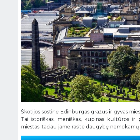
Škotijos sostinė Edinburgas gražus ir gyvas mies
Tai istoriškas, meniškas, kupinas kultūros i
miestas, tačiau jame rasite daugybę nemokamų la