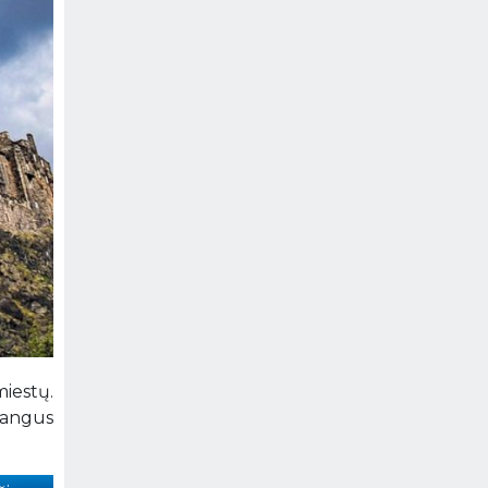
miestų.
rangus