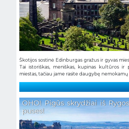
Škotijos sostinė Edinburgas gražus ir gyvas mies
Tai istoriškas, meniškas, kupinas kultūros i
miestas, tačiau jame rasite daugybę nemokamų la
OHO! Pigūs skrydžiai iš Rygos
puses!