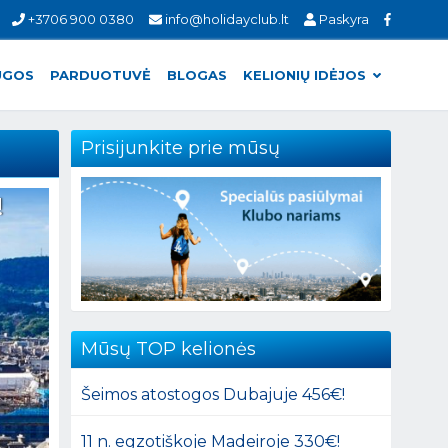
+3706 900 0380
info@holidayclub.lt
Paskyra
UGOS
PARDUOTUVĖ
BLOGAS
KELIONIŲ IDĖJOS
Prisijunkite prie mūsų
!
Mūsų TOP kelionės
Šeimos atostogos Dubajuje 456€!
11 n. egzotiškoje Madeiroje 330€!