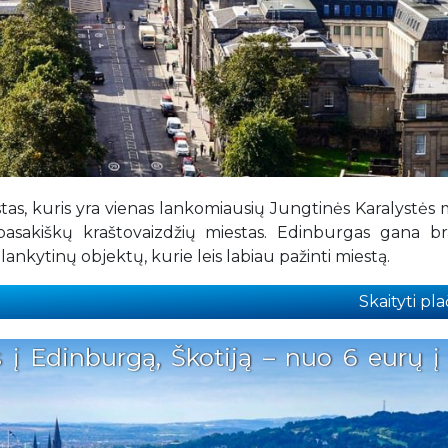
tas, kuris yra vienas lankomiausių Jungtinės Karalystės 
r pasakiškų kraštovaizdžių miestas. Edinburgas gana b
nkytinų objektų, kurie leis labiau pažinti miestą.
Skaityti plač
 į Edinburgą, Škotiją – nuo 6 eurų į