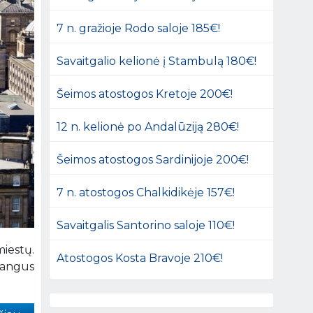
7 n. gražioje Rodo saloje 185€!
Savaitgalio kelionė į Stambulą 180€!
Šeimos atostogos Kretoje 200€!
12 n. kelionė po Andalūziją 280€!
Šeimos atostogos Sardinijoje 200€!
7 n. atostogos Chalkidikėje 157€!
Savaitgalis Santorino saloje 110€!
miestų.
Atostogos Kosta Bravoje 210€!
rangus