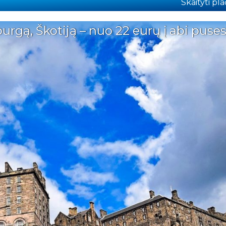
Skaityti plač
urgą, Škotiją – nuo 22 eurų į abi puses