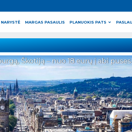
 NARYSTĖ
MARGAS PASAULIS
PLANUOKIS PATS
PASLA
urgą, Škotiją – nuo 18 eurų į abi puses