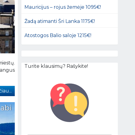
Mauricijus – rojus žemėje 1095€!
Žadą atimanti Šri Lanka 1175€!
Atostogos Balio saloje 1215€!
miestų.
Turite klausimų? Rašykite!
rangus
iau...
 abi