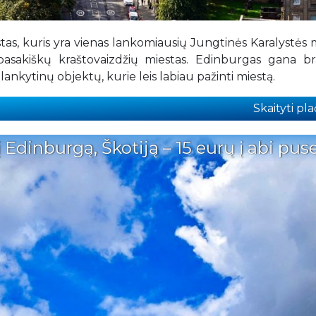
tas, kuris yra vienas lankomiausių Jungtinės Karalystės 
r pasakiškų kraštovaizdžių miestas. Edinburgas gana b
nkytinų objektų, kurie leis labiau pažinti miestą.
Skaityti plač
Edinburgą, Škotiją – 15 eurų į abi puse