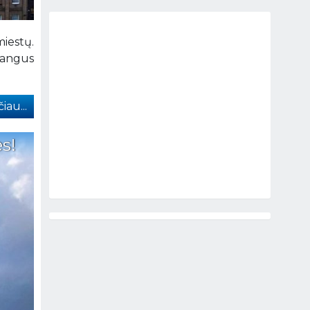
miestų.
rangus
iau...
s!