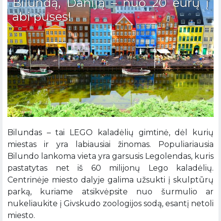
Bilundą, Daniją – nuo 20 eurų į
abi puses!
Bilundas – tai LEGO kaladėlių gimtinė, dėl kurių
miestas ir yra labiausiai žinomas. Populiariausia
Bilundo lankoma vieta yra garsusis Legolendas, kuris
pastatytas net iš 60 milijonų Lego kaladėlių.
Centrinėje miesto dalyje galima užsukti į skulptūrų
parką, kuriame atsikvėpsite nuo šurmulio ar
nukeliaukite į Givskudo zoologijos sodą, esantį netoli
miesto.