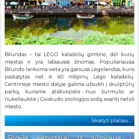
Bilundas – tai LEGO kaladėlių gimtinė, dėl kurių
miestas ir yra labiausiai žinomas. Populiariausia
Bilundo lankoma vieta yra garsusis Legolendas, kuris
pastatytas net iš 60 milijonų Lego kaladėlių.
Centrinėje miesto dalyje galima užsukti į skulptūrų
parką, kuriame atsikvėpsite nuo šurmulio ar
nukeliaukite į Givskudo zoologijos sodą, esantį netoli
miesto.
Skaityti plačiau...
Pigūs skrydžiai iš Vilniaus į