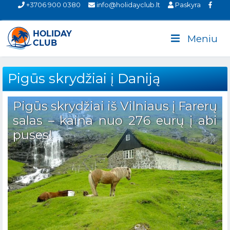
+3706 900 0380
info@holidayclub.lt
Paskyra
Meniu
Pigūs skrydžiai į Daniją
Pigūs skrydžiai iš Vilniaus į Farerų
salas – kaina nuo 276 eurų į abi
puses!