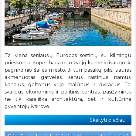
Tai viena seniausių Europos sostinių su kilmingu
prieskoniu. Kopenhaga nuo žvejų kaimelio išaugo iki
pagrindinio šalies miesto. Ji turi pasakų pilis, siauras
akmenuotas gatveles, senus rąstinius namus,
kanalus, geltonus vėjo malūnus ir dviračius. Tai
svarbus ekonominis ir politinis centras, pasižymintis
ne tik karališka architektūra, bet ir kultūrine
gyventojų įvairove.
Skaityti plačiau...