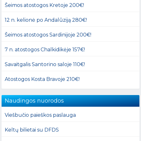
Šeimos atostogos Kretoje 200€!
12 n. kelionė po Andalūziją 280€!
Šeimos atostogos Sardinijoje 200€!
7 n. atostogos Chalkidikėje 157€!
Savaitgalis Santorino saloje 110€!
Atostogos Kosta Bravoje 210€!
Naudingos nuorodos
Viešbučio paieškos paslauga
Keltų bilietai su DFDS