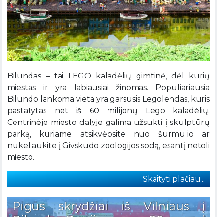
Bilundas – tai LEGO kaladėlių gimtinė, dėl kurių
miestas ir yra labiausiai žinomas. Populiariausia
Bilundo lankoma vieta yra garsusis Legolendas, kuris
pastatytas net iš 60 milijonų Lego kaladėlių.
Centrinėje miesto dalyje galima užsukti į skulptūrų
parką, kuriame atsikvėpsite nuo šurmulio ar
nukeliaukite į Givskudo zoologijos sodą, esantį netoli
miesto.
Skaityti plačiau...
Pigūs skrydžiai iš Vilniaus į