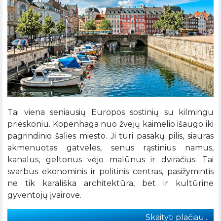
Tai viena seniausių Europos sostinių su kilmingu
prieskoniu. Kopenhaga nuo žvejų kaimelio išaugo iki
pagrindinio šalies miesto. Ji turi pasakų pilis, siauras
akmenuotas gatveles, senus rąstinius namus,
kanalus, geltonus vėjo malūnus ir dviračius. Tai
svarbus ekonominis ir politinis centras, pasižymintis
ne tik karališka architektūra, bet ir kultūrine
gyventojų įvairove.
Skaityti plačiau...