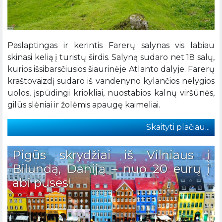
Paslaptingas ir kerintis Farerų salynas vis labiau
skinasi kelią į turistų širdis. Salyną sudaro net 18 salų,
kurios išsibarsčiusios šiaurinėje Atlanto dalyje. Farerų
kraštovaizdį sudaro iš vandenyno kylančios nelygios
uolos, įspūdingi kriokliai, nuostabios kalnų viršūnės,
gilūs slėniai ir žolėmis apaugę kaimeliai.
Skaityti plačiau...
Pigūs skrydžiai iš Vilniaus į
Bilundą, Daniją – nuo 20 eurų į
abi puses!