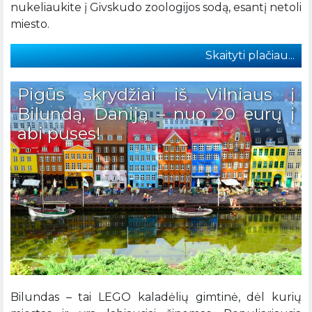
nukeliaukite į Givskudo zoologijos sodą, esantį netoli
miesto.
Skaityti plačiau...
Pigūs skrydžiai iš Vilniaus į
Bilundą, Daniją – nuo 20 eurų į
abi puses!
Bilundas – tai LEGO kaladėlių gimtinė, dėl kurių