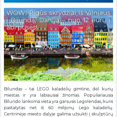
WOW! Pigūs skrydžiai iš Vilniaus
į Bilundą, Daniją – nuo 12 eurų į
abi puses!
Bilundas – tai LEGO kaladėlių gimtinė, dėl kurių
miestas ir yra labiausiai žinomas. Populiariausia
Bilundo lankoma vieta yra garsusis Legolendas, kuris
pastatytas net iš 60 milijonų Lego kaladėlių.
Centrinėje miesto dalyje galima užsukti į skulptūrų