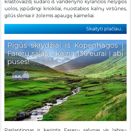
kraštovaizdį sudaro iš vandenyno kylančios nelygios
uolos, įspūdingi kriokliai, nuostabios kalnų viršūnės,
gilūs slėniai ir žolėmis apaugę kaimeliai.
Skaityti plačiau...
Pigūs skrydžiai iš Kopenhagos į
Farerų salas – kaina 136 eurai į abi
puses!
Paslaptingas ir kerintis Farerų salynas vis labiau