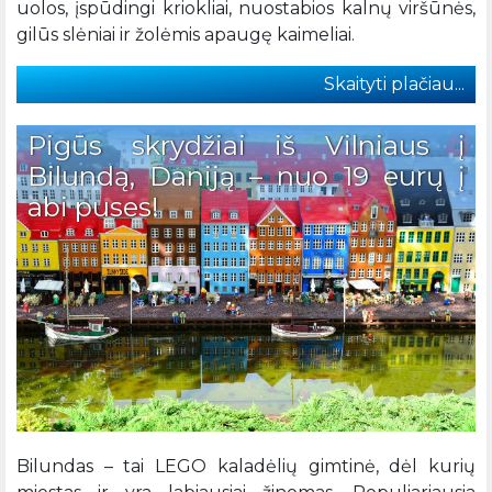
uolos, įspūdingi kriokliai, nuostabios kalnų viršūnės,
gilūs slėniai ir žolėmis apaugę kaimeliai.
Skaityti plačiau...
Pigūs skrydžiai iš Vilniaus į
Bilundą, Daniją – nuo 19 eurų į
abi puses!
Bilundas – tai LEGO kaladėlių gimtinė, dėl kurių