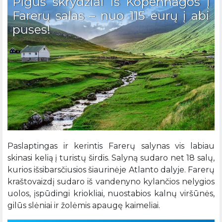
Pigūs skrydžiai iš Kopenhagos į
Farerų salas – nuo 115 eurų į abi
puses!
Paslaptingas ir kerintis Farerų salynas vis labiau
skinasi kelią į turistų širdis. Salyną sudaro net 18 salų,
kurios išsibarsčiusios šiaurinėje Atlanto dalyje. Farerų
kraštovaizdį sudaro iš vandenyno kylančios nelygios
uolos, įspūdingi kriokliai, nuostabios kalnų viršūnės,
gilūs slėniai ir žolėmis apaugę kaimeliai.