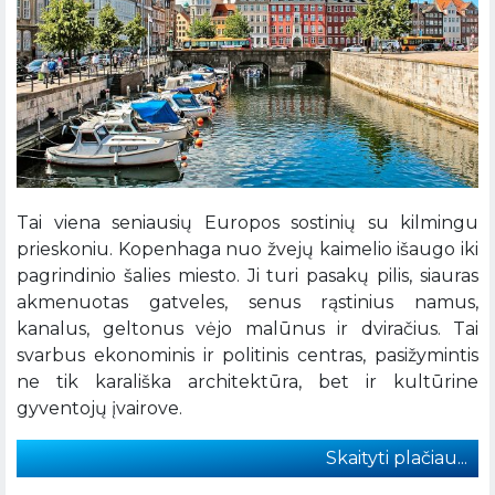
Tai viena seniausių Europos sostinių su kilmingu
prieskoniu. Kopenhaga nuo žvejų kaimelio išaugo iki
pagrindinio šalies miesto. Ji turi pasakų pilis, siauras
akmenuotas gatveles, senus rąstinius namus,
kanalus, geltonus vėjo malūnus ir dviračius. Tai
svarbus ekonominis ir politinis centras, pasižymintis
ne tik karališka architektūra, bet ir kultūrine
gyventojų įvairove.
Skaityti plačiau...