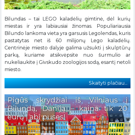
Bilundas – tai LEGO kaladėlių gimtinė, dėl kurių
miestas ir yra labiausiai žinomas. Populiariausia
Bilundo lankoma vieta yra garsusis Legolendas, kuris
pastatytas net iš 60 milijonų Lego kaladėlių.
Centrinėje miesto dalyje galima užsukti į skulptūrų
parką, kuriame atsikvėpsite nuo šurmulio ar
nukeliaukite į Givskudo zoologijos sodą, esantį netoli
miesto.
Skaityti plačiau...
Pigūs skrydžiai iš Vilniaus į
Bilundą, Daniją – kaina tik 20
eurų į abi puses!