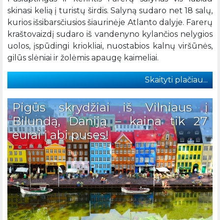
skinasi kelią į turistų širdis. Salyną sudaro net 18 salų,
kurios išsibarsčiusios šiaurinėje Atlanto dalyje. Farerų
kraštovaizdį sudaro iš vandenyno kylančios nelygios
uolos, įspūdingi kriokliai, nuostabios kalnų viršūnės,
gilūs slėniai ir žolėmis apaugę kaimeliai.
Skaityti plačiau...
Pigūs skrydžiai iš Vilniaus į
Bilundą, Daniją – kaina tik 27
eurai į abi puses!