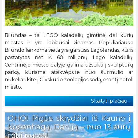
Bilundas – tai LEGO kaladėlių gimtinė, dėl kurių
miestas ir yra labiausiai žinomas. Populiariausia
Bilundo lankoma vieta yra garsusis Legolendas, kuris
pastatytas net iš 60 milijonų Lego kaladėlių.
Centrinėje miesto dalyje galima užsukti į skulptūrų
parką, kuriame atsikvėpsite nuo šurmulio ar
nukeliaukite į Givskudo zoologijos sodą, esantį netoli
miesto.
Skaityti plačiau...
OHO! Pigūs skrydžiai iš Kauno į
Kopenhagą, Daniją – nuo 13 eurų
į abi puses!