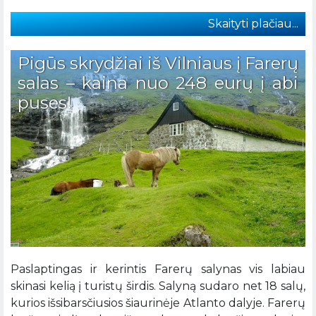
Skaityti plačiau...
Pigūs skrydžiai iš Vilniaus į Farerų
salas – kaina nuo 248 eurų į abi
puses!
Paslaptingas ir kerintis Farerų salynas vis labiau
skinasi kelią į turistų širdis. Salyną sudaro net 18 salų,
kurios išsibarsčiusios šiaurinėje Atlanto dalyje. Farerų