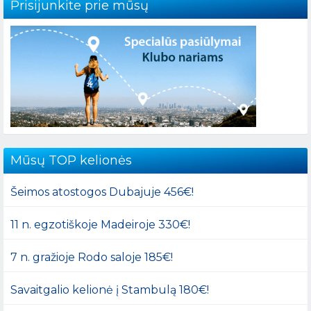
Prisijunkite prie mūsų
Mūsų TOP kelionės
Šeimos atostogos Dubajuje 456€!
11 n. egzotiškoje Madeiroje 330€!
7 n. gražioje Rodo saloje 185€!
Savaitgalio kelionė į Stambulą 180€!