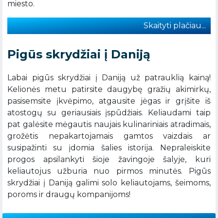
miesto.
Skaityti plačiau...
Pigūs skrydžiai į Daniją
Labai pigūs skrydžiai į Daniją už patrauklią kainą!
Kelionės metu patirsite daugybę gražių akimirkų,
pasisemsite įkvėpimo, atgausite jėgas ir grįšite iš
atostogų su geriausiais įspūdžiais. Keliaudami taip
pat galėsite mėgautis naujais kulinariniais atradimais,
grožėtis nepakartojamais gamtos vaizdais ar
susipažinti su įdomia šalies istorija. Nepraleiskite
progos apsilankyti šioje žavingoje šalyje, kuri
keliautojus užburia nuo pirmos minutės. Pigūs
skrydžiai į Daniją galimi solo keliautojams, šeimoms,
poroms ir draugų kompanijoms!