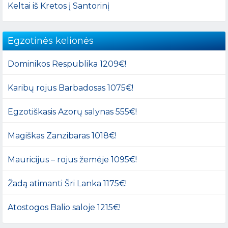
Keltai iš Kretos į Santorinį
Egzotinės kelionės
Dominikos Respublika 1209€!
Karibų rojus Barbadosas 1075€!
Egzotiškasis Azorų salynas 555€!
Magiškas Zanzibaras 1018€!
Mauricijus – rojus žemėje 1095€!
Žadą atimanti Šri Lanka 1175€!
Atostogos Balio saloje 1215€!