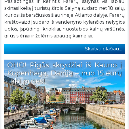
Paslaptingas ir kerintis Farerų salynas vis labiau
skinasi kelią į turistų širdis. Salyną sudaro net 18 salų,
kurios išsibarsčiusios šiaurinėje Atlanto dalyje. Farerų
kraštovaizdį sudaro iš vandenyno kylančios nelygios
uolos, įspūdingi kriokliai, nuostabios kalnų viršūnės,
gilūs slėniai ir žolėmis apaugę kaimeliai.
Skaityti plačiau...
OHO! Pigūs skrydžiai iš Kauno į
Kopenhagą, Daniją – nuo 15 eurų
į abi puses!