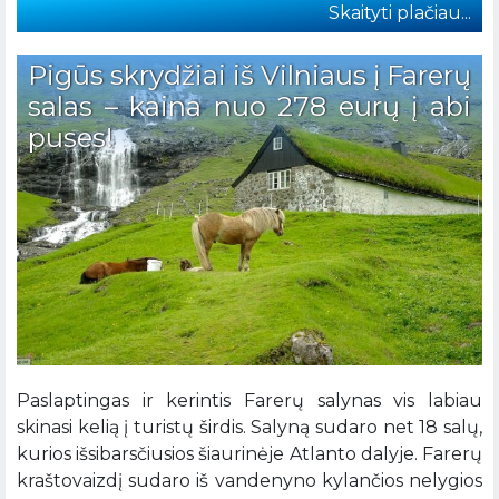
Skaityti plačiau...
Pigūs skrydžiai iš Vilniaus į Farerų
salas – kaina nuo 278 eurų į abi
puses!
Paslaptingas ir kerintis Farerų salynas vis labiau
skinasi kelią į turistų širdis. Salyną sudaro net 18 salų,
kurios išsibarsčiusios šiaurinėje Atlanto dalyje. Farerų
kraštovaizdį sudaro iš vandenyno kylančios nelygios