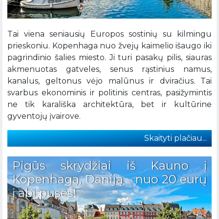
Tai viena seniausių Europos sostinių su kilmingu
prieskoniu. Kopenhaga nuo žvejų kaimelio išaugo iki
pagrindinio šalies miesto. Ji turi pasakų pilis, siauras
akmenuotas gatveles, senus rąstinius namus,
kanalus, geltonus vėjo malūnus ir dviračius. Tai
svarbus ekonominis ir politinis centras, pasižymintis
ne tik karališka architektūra, bet ir kultūrine
gyventojų įvairove.
Skaityti plačiau...
Pigūs skrydžiai iš Kauno į
Kopenhagą, Daniją – nuo 20 eurų
į abi puses!