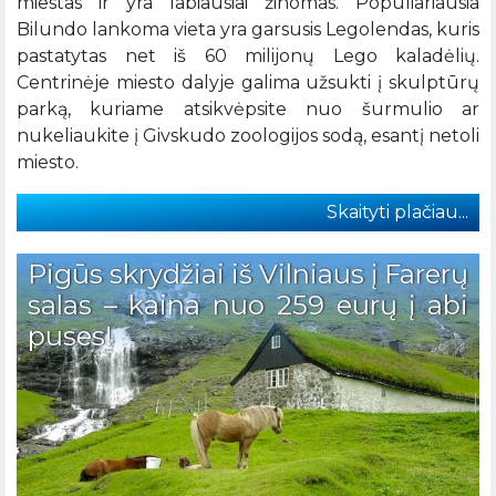
miestas ir yra labiausiai žinomas. Populiariausia
Bilundo lankoma vieta yra garsusis Legolendas, kuris
pastatytas net iš 60 milijonų Lego kaladėlių.
Centrinėje miesto dalyje galima užsukti į skulptūrų
parką, kuriame atsikvėpsite nuo šurmulio ar
nukeliaukite į Givskudo zoologijos sodą, esantį netoli
miesto.
Skaityti plačiau...
Pigūs skrydžiai iš Vilniaus į Farerų
salas – kaina nuo 259 eurų į abi
puses!