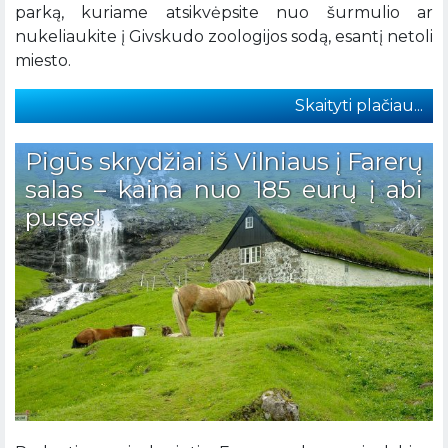
parką, kuriame atsikvėpsite nuo šurmulio ar
nukeliaukite į Givskudo zoologijos sodą, esantį netoli
miesto.
Skaityti plačiau...
Pigūs skrydžiai iš Vilniaus į Farerų
salas – kaina nuo 185 eurų į abi
puses!