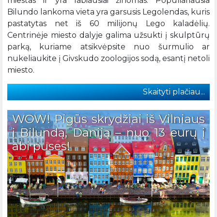
miestas ir yra labiausiai žinomas. Populiariausia
Bilundo lankoma vieta yra garsusis Legolendas, kuris
pastatytas net iš 60 milijonų Lego kaladėlių.
Centrinėje miesto dalyje galima užsukti į skulptūrų
parką, kuriame atsikvėpsite nuo šurmulio ar
nukeliaukite į Givskudo zoologijos sodą, esantį netoli
miesto.
Skaityti plačiau...
WOW! Pigūs skrydžiai iš Vilniaus
į Bilundą, Daniją – nuo 13 eurų į
abi puses!