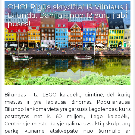
OHO! Pigūs skrydžiai iš Vilniaus į
Bilundą, Daniją – nuo 12 eurų į abi
puses!
Bilundas – tai LEGO kaladėlių gimtinė, dėl kurių
miestas ir yra labiausiai žinomas. Populiariausia
Bilundo lankoma vieta yra garsusis Legolendas, kuris
pastatytas net iš 60 milijonų Lego kaladėlių.
Centrinėje miesto dalyje galima užsukti į skulptūrų
parką, kuriame atsikvėpsite nuo šurmulio ar