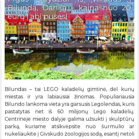
Bilundą, Daniją – kaina nuo 20
eurų į abi puses!
Bilundas – tai LEGO kaladėlių gimtinė, dėl kurių
miestas ir yra labiausiai žinomas. Populiariausia
Bilundo lankoma vieta yra garsusis Legolendas, kuris
pastatytas net iš 60 milijonų Lego kaladėlių.
Centrinėje miesto dalyje galima užsukti į skulptūrų
parką, kuriame atsikvėpsite nuo šurmulio ar
nukeliaukite į Givskudo zoologijos sodą, esantį netoli