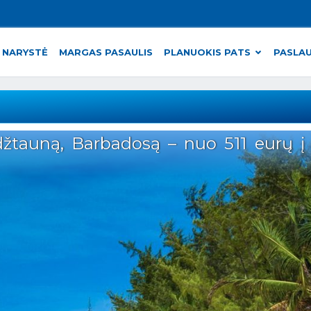
 NARYSTĖ
MARGAS PASAULIS
PLANUOKIS PATS
PASLA
idžtauną, Barbadosą – nuo 511 eurų į