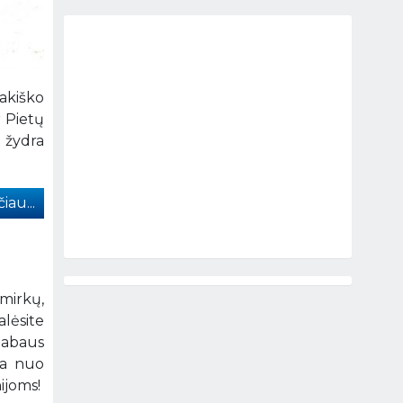
sakiško
r Pietų
 žydra
iau...
mirkų,
alėsite
tabaus
ia nuo
ijoms!