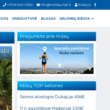
+3706 900 0380
info@holidayclub.lt
Paskyra
UGOS
PARDUOTUVĖ
BLOGAS
KELIONIŲ IDĖJOS
Prisijunkite prie mūsų
 abi
Mūsų TOP kelionės
Šeimos atostogos Dubajuje 456€!
11 n. egzotiškoje Madeiroje 330€!