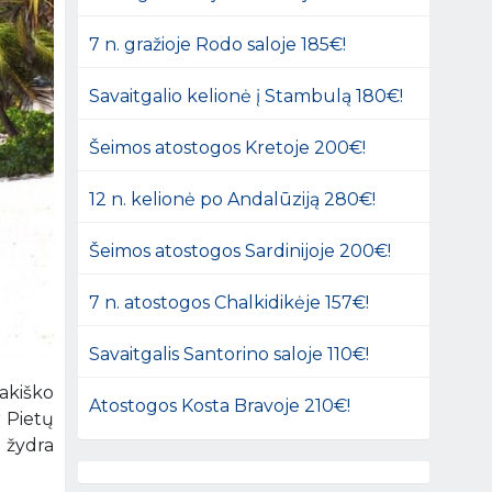
7 n. gražioje Rodo saloje 185€!
Savaitgalio kelionė į Stambulą 180€!
Šeimos atostogos Kretoje 200€!
12 n. kelionė po Andalūziją 280€!
Šeimos atostogos Sardinijoje 200€!
7 n. atostogos Chalkidikėje 157€!
Savaitgalis Santorino saloje 110€!
sakiško
Atostogos Kosta Bravoje 210€!
r Pietų
 žydra