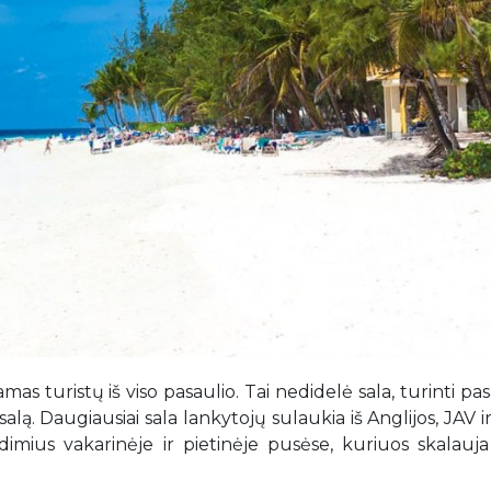
s turistų iš viso pasaulio. Tai nedidelė sala, turinti pa
ią salą. Daugiausiai sala lankytojų sulaukia iš Anglijos, JAV i
imius vakarinėje ir pietinėje pusėse, kuriuos skalauja