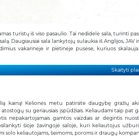
s turistų iš viso pasaulio. Tai nedidelė sala, turinti pa
ią salą. Daugiausiai sala lankytojų sulaukia iš Anglijos, JAV i
imius vakarinėje ir pietinėje pusėse, kuriuos skalauja
Skaityti plač
lią kainą! Kelionės metu patirsite daugybę gražių aki
š atostogų su geriausiais įspūdžiais. Keliaudami taip pat g
žėtis nepakartojamais gamtos vaizdais ar degintis nuos
ilankyti šioje žavingoje saloje, kuri keliautojus užbur
imi solo keliautojams, šeimoms, poroms ir draugų kompan