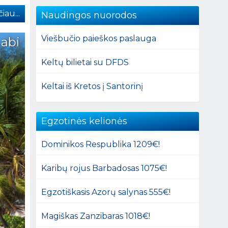
iau...
Naudingos nuorodos
Viešbučio paieškos paslauga
 abi
Keltų bilietai su DFDS
Keltai iš Kretos į Santorinį
Egzotinės kelionės
Dominikos Respublika 1209€!
Karibų rojus Barbadosas 1075€!
Egzotiškasis Azorų salynas 555€!
Magiškas Zanzibaras 1018€!