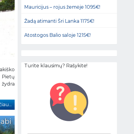
Mauricijus – rojus žemėje 1095€!
Žadą atimanti Šri Lanka 1175€!
Atostogos Balio saloje 1215€!
Turite klausimų? Rašykite!
sakiško
r Pietų
 žydra
iau...
 abi