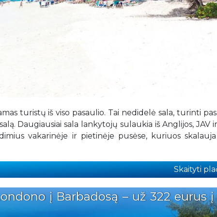
s turistų iš viso pasaulio. Tai nedidelė sala, turinti pa
ią salą. Daugiausiai sala lankytojų sulaukia iš Anglijos, JAV i
imius vakarinėje ir pietinėje pusėse, kuriuos skalauja
Skaityti plač
 Londono į Barbadosą – už 322 eurus į