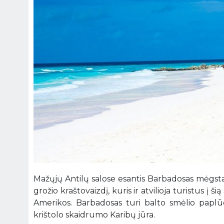
Mažųjų Antilų salose esantis Barbadosas mėgstama
grožio kraštovaizdį, kuris ir atvilioja turistus į š
Amerikos. Barbadosas turi balto smėlio paplūd
krištolo skaidrumo Karibų jūra.