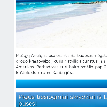
Mažųjų Antilų salose esantis Barbadosas mėgstama
grožio kraštovaizdį, kuris ir atvilioja turistus į š
Amerikos. Barbadosas turi balto smėlio paplūd
krištolo skaidrumo Karibų jūra.
Pigūs tiesioginiai skrydžiai iš
puses!