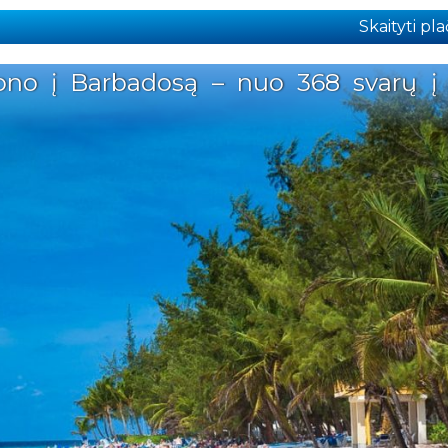
Skaityti plač
ndono į Barbadosą – nuo 368 svarų į