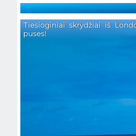
Tiesioginiai skrydžiai iš Lo
puses!