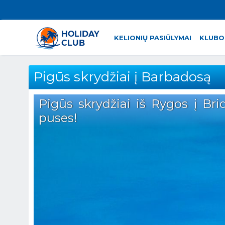
KELIONIŲ PASIŪLYMAI
KLUBO
Pigūs skrydžiai į Barbadosą
Pigūs skrydžiai iš Rygos į Br
puses!