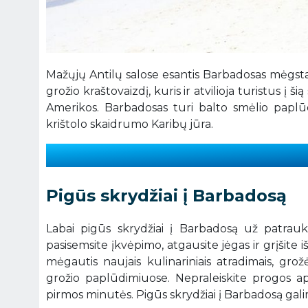
Mažųjų Antilų salose esantis Barbadosas mėgstama
grožio kraštovaizdį, kuris ir atvilioja turistus į š
Amerikos. Barbadosas turi balto smėlio paplūd
krištolo skaidrumo Karibų jūra.
Pigūs skrydžiai į Barbadosą
Labai pigūs skrydžiai į Barbadosą už patrauk
pasisemsite įkvėpimo, atgausite jėgas ir grįšite i
mėgautis naujais kulinariniais atradimais, gro
grožio paplūdimiuose. Nepraleiskite progos aps
pirmos minutės. Pigūs skrydžiai į Barbadosą gal