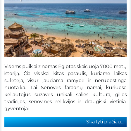
Visiems puikiai žinomas Egiptas skaičiuoja 7000 metų
istoriją. Čia visiškai kitas pasaulis, kuriame laikas
sulėtėja, visur jaučiama ramybė ir nerūpestinga
nuotaika. Tai Senovės faraonų namai, kuriuose
keliautojus sužavės unikali šalies kultūra, gilios
tradicijos, senovinės relikvijos ir draugiški vietiniai
gyventojai.
Skaityti plačiau...