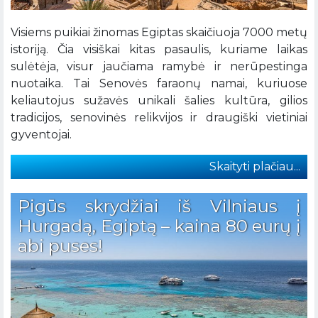
Visiems puikiai žinomas Egiptas skaičiuoja 7000 metų
istoriją. Čia visiškai kitas pasaulis, kuriame laikas
sulėtėja, visur jaučiama ramybė ir nerūpestinga
nuotaika. Tai Senovės faraonų namai, kuriuose
keliautojus sužavės unikali šalies kultūra, gilios
tradicijos, senovinės relikvijos ir draugiški vietiniai
gyventojai.
Skaityti plačiau...
Pigūs skrydžiai iš Vilniaus į
Hurgadą, Egiptą – kaina 80 eurų į
abi puses!