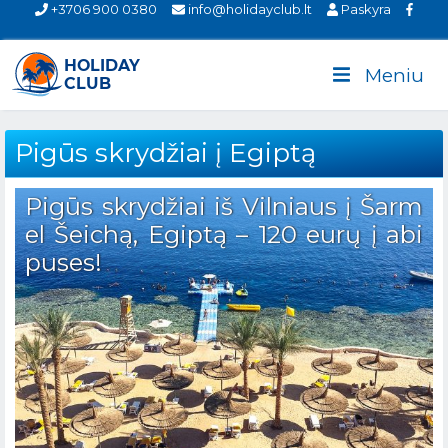
+3706 900 0380
info@holidayclub.lt
Paskyra
Meniu
Pigūs skrydžiai į Egiptą
Pigūs skrydžiai iš Vilniaus į Šarm
el Šeichą, Egiptą – 120 eurų į abi
puses!