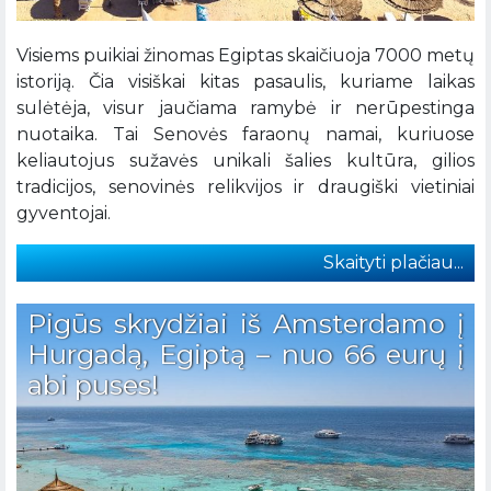
Visiems puikiai žinomas Egiptas skaičiuoja 7000 metų
istoriją. Čia visiškai kitas pasaulis, kuriame laikas
sulėtėja, visur jaučiama ramybė ir nerūpestinga
nuotaika. Tai Senovės faraonų namai, kuriuose
keliautojus sužavės unikali šalies kultūra, gilios
tradicijos, senovinės relikvijos ir draugiški vietiniai
gyventojai.
Skaityti plačiau...
Pigūs skrydžiai iš Amsterdamo į
Hurgadą, Egiptą – nuo 66 eurų į
abi puses!