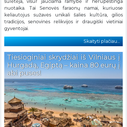
sulėtėja, visur jaučiama ramybė ir nerūpestinga
nuotaika. Tai Senovės faraonų namai, kuriuose
keliautojus sužavės unikali šalies kultūra, gilios
tradicijos, senovinės relikvijos ir draugiški vietiniai
gyventojai.
Skaityti plačiau...
Tiesioginiai skrydžiai iš Vilniaus į
Hurgadą, Egiptą – kaina 80 eurų į
abi puses!