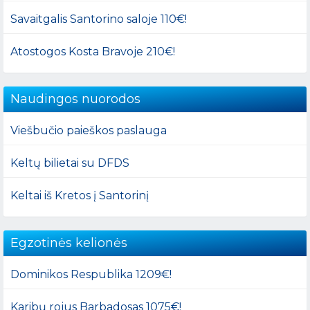
Savaitgalis Santorino saloje 110€!
Atostogos Kosta Bravoje 210€!
Naudingos nuorodos
Viešbučio paieškos paslauga
Keltų bilietai su DFDS
Keltai iš Kretos į Santorinį
Egzotinės kelionės
Dominikos Respublika 1209€!
Karibų rojus Barbadosas 1075€!