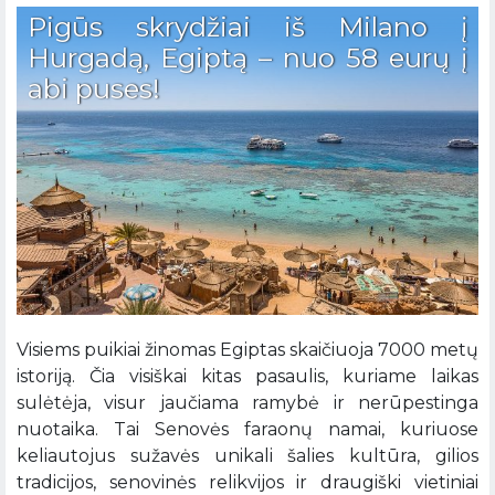
Pigūs skrydžiai iš Milano į
Hurgadą, Egiptą – nuo 58 eurų į
abi puses!
Visiems puikiai žinomas Egiptas skaičiuoja 7000 metų
istoriją. Čia visiškai kitas pasaulis, kuriame laikas
sulėtėja, visur jaučiama ramybė ir nerūpestinga
nuotaika. Tai Senovės faraonų namai, kuriuose
keliautojus sužavės unikali šalies kultūra, gilios
tradicijos, senovinės relikvijos ir draugiški vietiniai