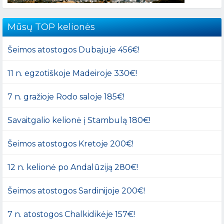
Mūsų TOP kelionės
Šeimos atostogos Dubajuje 456€!
11 n. egzotiškoje Madeiroje 330€!
7 n. gražioje Rodo saloje 185€!
Savaitgalio kelionė į Stambulą 180€!
Šeimos atostogos Kretoje 200€!
12 n. kelionė po Andalūziją 280€!
Šeimos atostogos Sardinijoje 200€!
7 n. atostogos Chalkidikėje 157€!