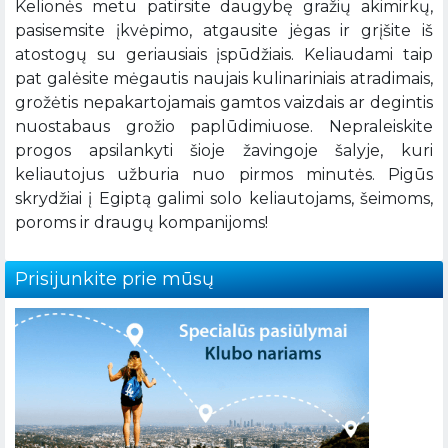
Kelionės metu patirsite daugybę gražių akimirkų,
pasisemsite įkvėpimo, atgausite jėgas ir grįšite iš
atostogų su geriausiais įspūdžiais. Keliaudami taip
pat galėsite mėgautis naujais kulinariniais atradimais,
grožėtis nepakartojamais gamtos vaizdais ar degintis
nuostabaus grožio paplūdimiuose. Nepraleiskite
progos apsilankyti šioje žavingoje šalyje, kuri
keliautojus užburia nuo pirmos minutės. Pigūs
skrydžiai į Egiptą galimi solo keliautojams, šeimoms,
poroms ir draugų kompanijoms!
Prisijunkite prie mūsų