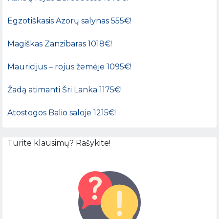
Egzotiškasis Azorų salynas 555€!
Magiškas Zanzibaras 1018€!
Mauricijus – rojus žemėje 1095€!
Žadą atimanti Šri Lanka 1175€!
Atostogos Balio saloje 1215€!
Turite klausimų? Rašykite!