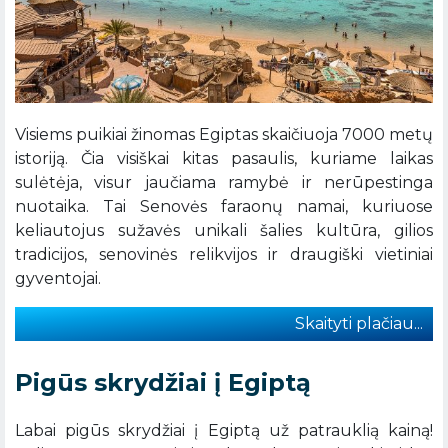
Visiems puikiai žinomas Egiptas skaičiuoja 7000 metų
istoriją. Čia visiškai kitas pasaulis, kuriame laikas
sulėtėja, visur jaučiama ramybė ir nerūpestinga
nuotaika. Tai Senovės faraonų namai, kuriuose
keliautojus sužavės unikali šalies kultūra, gilios
tradicijos, senovinės relikvijos ir draugiški vietiniai
gyventojai.
Skaityti plačiau...
Pigūs skrydžiai į Egiptą
Labai pigūs skrydžiai į Egiptą už patrauklią kainą!