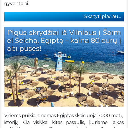
gyventojai.
Skaityti plačiau...
Pigūs skrydžiai iš Vilniaus į Šarm
el Šeichą, Egiptą – kaina 80 eurų į
abi puses!
Visiems puikiai žinomas Egiptas skaičiuoja 7000 metų
istoriją. Čia visiškai kitas pasaulis, kuriame laikas