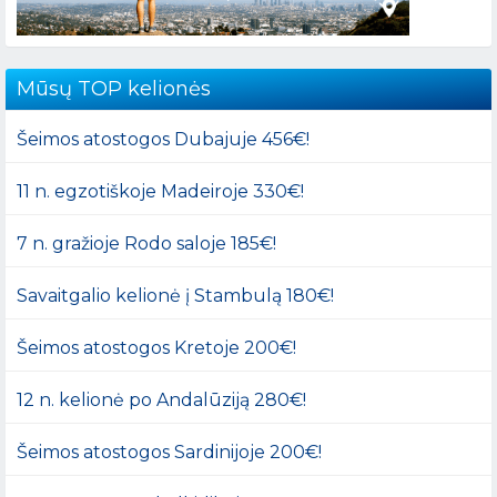
Mūsų TOP kelionės
Šeimos atostogos Dubajuje 456€!
11 n. egzotiškoje Madeiroje 330€!
7 n. gražioje Rodo saloje 185€!
Savaitgalio kelionė į Stambulą 180€!
Šeimos atostogos Kretoje 200€!
12 n. kelionė po Andalūziją 280€!
Šeimos atostogos Sardinijoje 200€!