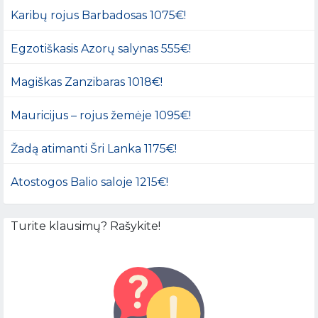
Karibų rojus Barbadosas 1075€!
Egzotiškasis Azorų salynas 555€!
Magiškas Zanzibaras 1018€!
Mauricijus – rojus žemėje 1095€!
Žadą atimanti Šri Lanka 1175€!
Atostogos Balio saloje 1215€!
Turite klausimų? Rašykite!