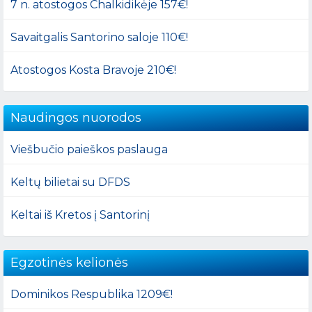
7 n. atostogos Chalkidikėje 157€!
Savaitgalis Santorino saloje 110€!
Atostogos Kosta Bravoje 210€!
Naudingos nuorodos
Viešbučio paieškos paslauga
Keltų bilietai su DFDS
Keltai iš Kretos į Santorinį
Egzotinės kelionės
Dominikos Respublika 1209€!