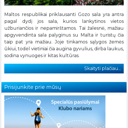
Maltos respublikai priklausanti Gozo sala yra antra
pagal dydį jos sala, kurios lankytinos vietos
užburiančios ir nepamirštamos. Tai žalesnė, mažiau
apgyvendinta sala palyginus su Malta ir turistų čia
taip pat yra mažiau. Joje tinkamos sąlygos žemės
ūkiui, todėl vietiniai čia augina gyvulius, dirba laukus,
sodina vynuoges ir kitas kultūras.
Skaityti plačiau...
Prisijunkite prie mūsų