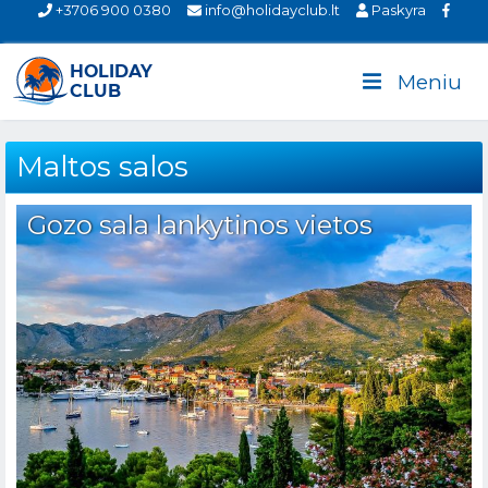
+3706 900 0380
info@holidayclub.lt
Paskyra
Meniu
Maltos salos
Gozo sala lankytinos vietos