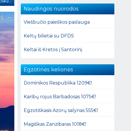
iau...
Naudingos nuorodos
is –
Viešbučio paieškos paslauga
Keltų bilietai su DFDS
Keltai iš Kretos į Santorinį
Egzotinės kelionės
Dominikos Respublika 1209€!
Karibų rojus Barbadosas 1075€!
Egzotiškasis Azorų salynas 555€!
Magiškas Zanzibaras 1018€!