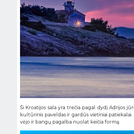
Ši Kroatijos sala yra trečia pagal dydį Adrijos jūr
kultūrinis paveldas ir gardūs vietiniai patiekala
vėjo ir bangų pagalba nuolat keičia formą.