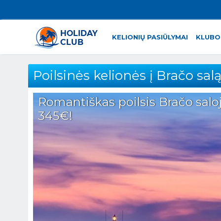
KELIONIŲ PASIŪLYMAI
KLUBO
Poilsinės kelionės į Bračo sal
Romantiškas poilsis Bračo saloje
345€!