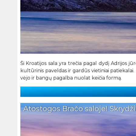
Ši Kroatijos sala yra trečia pagal dydį Adrijos jūr
kultūrinis paveldas ir gardūs vietiniai patiekala
vėjo ir bangų pagalba nuolat keičia formą.
Atostogos Bračo saloje! Skrydžia