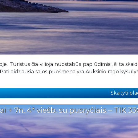
oje. Turistus čia vilioja nuostabūs paplūdimiai, šilta skaidr
i. Pati didžiausia salos puošmena yra Auksinio rago kyšulys
Skaityti plač
i + 7n. 4* viešb. su pusryčiais – TIK 3