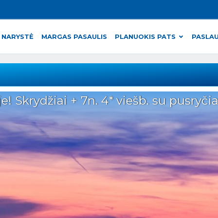
 NARYSTĖ
MARGAS PASAULIS
PLANUOKIS PATS
PASLA
ą
! Skrydžiai + 7n. 4* viešb. su pusryčia