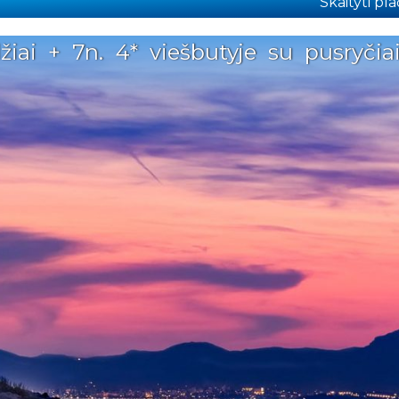
Skaityti plač
žiai + 7n. 4* viešbutyje su pusryčia