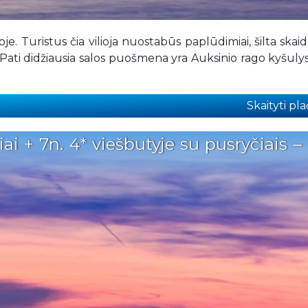
oje. Turistus čia vilioja nuostabūs paplūdimiai, šilta skaidr
i. Pati didžiausia salos puošmena yra Auksinio rago kyšulys
Skaityti plač
ai + 7n. 4* viešbutyje su pusryčiais –