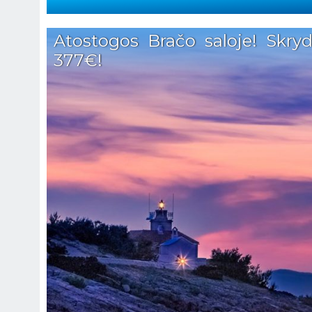
Atostogos Bračo saloje! Skryd
377€!