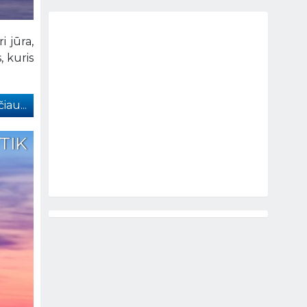
i jūra,
, kuris
iau...
 TIK