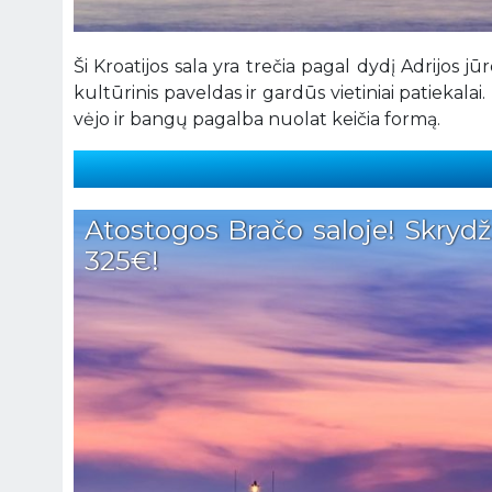
Ši Kroatijos sala yra trečia pagal dydį Adrijos jūr
kultūrinis paveldas ir gardūs vietiniai patiekala
vėjo ir bangų pagalba nuolat keičia formą.
Atostogos Bračo saloje! Skrydži
325€!