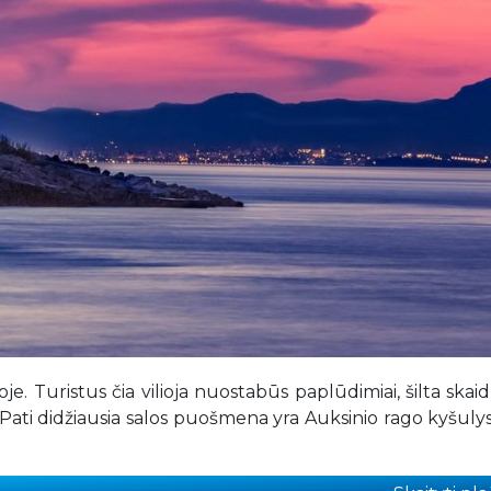
oje. Turistus čia vilioja nuostabūs paplūdimiai, šilta skaidr
i. Pati didžiausia salos puošmena yra Auksinio rago kyšulys