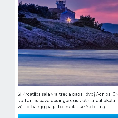
Ši Kroatijos sala yra trečia pagal dydį Adrijos jūr
kultūrinis paveldas ir gardūs vietiniai patiekala
vėjo ir bangų pagalba nuolat keičia formą.