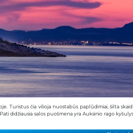
oje. Turistus čia vilioja nuostabūs paplūdimiai, šilta skaidr
i. Pati didžiausia salos puošmena yra Auksinio rago kyšulys