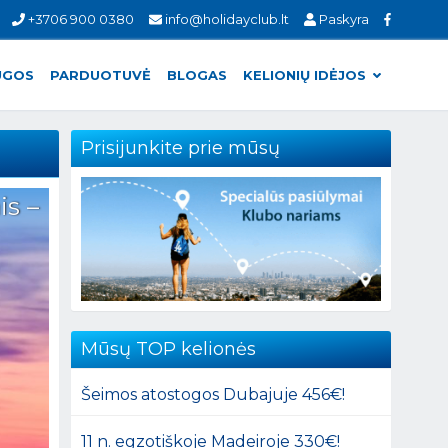
+3706 900 0380
info@holidayclub.lt
Paskyra
UGOS
PARDUOTUVĖ
BLOGAS
KELIONIŲ IDĖJOS
Prisijunkite prie mūsų
is –
Mūsų TOP kelionės
Šeimos atostogos Dubajuje 456€!
11 n. egzotiškoje Madeiroje 330€!