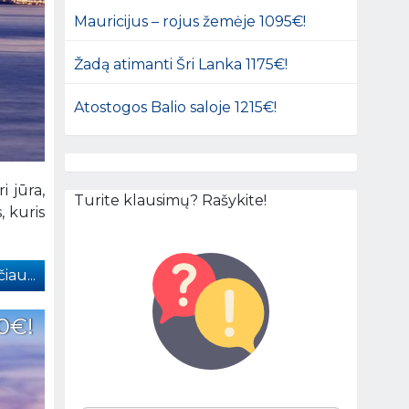
Mauricijus – rojus žemėje 1095€!
Žadą atimanti Šri Lanka 1175€!
Atostogos Balio saloje 1215€!
i jūra,
Turite klausimų? Rašykite!
, kuris
iau...
30€!