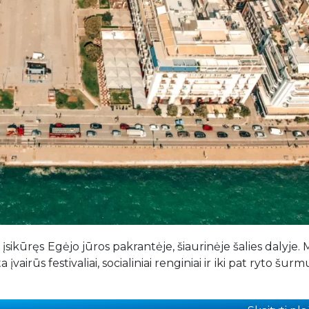
, įsikūręs Egėjo jūros pakrantėje, šiaurinėje šalies dalyje. 
įvairūs festivaliai, socialiniai renginiai ir iki pat ryto šurm