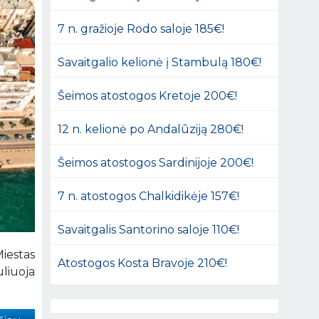
7 n. gražioje Rodo saloje 185€!
Savaitgalio kelionė į Stambulą 180€!
Šeimos atostogos Kretoje 200€!
12 n. kelionė po Andalūziją 280€!
Šeimos atostogos Sardinijoje 200€!
7 n. atostogos Chalkidikėje 157€!
Savaitgalis Santorino saloje 110€!
Miestas
Atostogos Kosta Bravoje 210€!
uliuoja