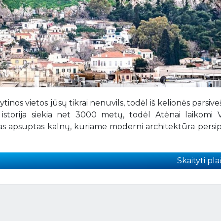
ytinos vietos jūsų tikrai nenuvils, todėl iš kelionės parsiveš
s istorija siekia net 3000 metų, todėl Atėnai laikomi 
estas apsuptas kalnų, kuriame moderni architektūra persi
Skaityti plač