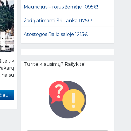
Mauricijus – rojus žemėje 1095€!
Žadą atimanti Šri Lanka 1175€!
Atostogos Balio saloje 1215€!
ite tik
Turite klausimų? Rašykite!
Vakarų
pina su
iau...