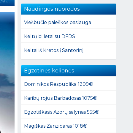
iau...
Naudingos nuorodos
Viešbučio paieškos paslauga
Keltų bilietai su DFDS
Keltai iš Kretos į Santorinį
Egzotinės kelionės
Dominikos Respublika 1209€!
Karibų rojus Barbadosas 1075€!
Egzotiškasis Azorų salynas 555€!
Magiškas Zanzibaras 1018€!