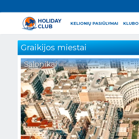
KELIONIŲ PASIŪLYMAI
KLUBO
Graikijos miestai
Salonikai