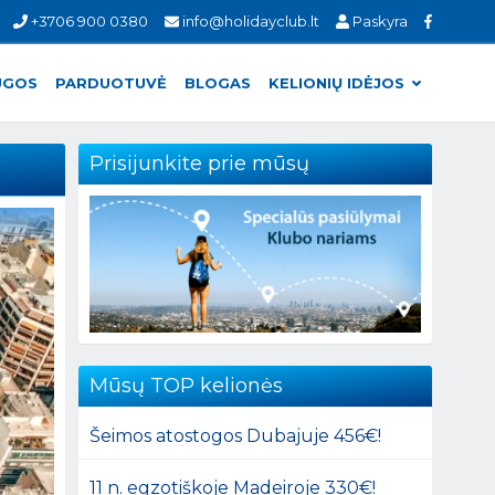
+3706 900 0380
info@holidayclub.lt
Paskyra
UGOS
PARDUOTUVĖ
BLOGAS
KELIONIŲ IDĖJOS
Prisijunkite prie mūsų
Mūsų TOP kelionės
Šeimos atostogos Dubajuje 456€!
11 n. egzotiškoje Madeiroje 330€!