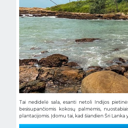
Tai nedidelė sala, esanti netoli Indijos pietin
besisupančiomis kokosų palmėmis, nuostabiais k
plantacijomis. Įdomu tai, kad šiandien Šri Lanka