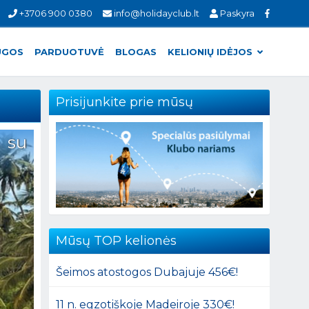
+3706 900 0380
info@holidayclub.lt
Paskyra
UGOS
PARDUOTUVĖ
BLOGAS
KELIONIŲ IDĖJOS
Prisijunkite prie mūsų
 su
Mūsų TOP kelionės
Šeimos atostogos Dubajuje 456€!
11 n. egzotiškoje Madeiroje 330€!