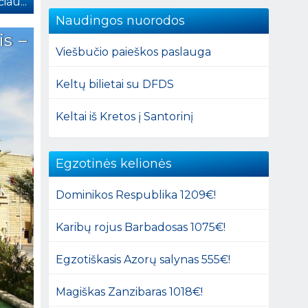
iau...
Naudingos nuorodos
is –
Viešbučio paieškos paslauga
Keltų bilietai su DFDS
Keltai iš Kretos į Santorinį
Egzotinės kelionės
Dominikos Respublika 1209€!
Karibų rojus Barbadosas 1075€!
Egzotiškasis Azorų salynas 555€!
Magiškas Zanzibaras 1018€!