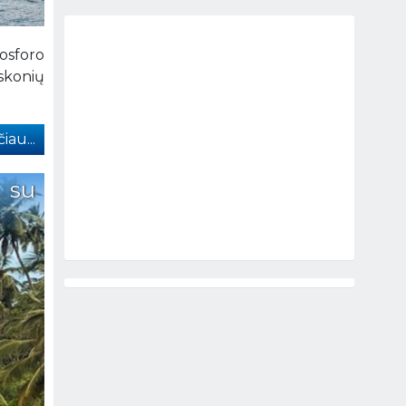
osforo
eskonių
iau...
 su