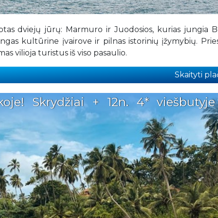
ptas dviejų jūrų: Marmuro ir Juodosios, kurias jungia B
ngas kultūrine įvairove ir pilnas istorinių įžymybių. Pri
 vilioja turistus iš viso pasaulio.
Skaityti plač
oje! Skrydžiai + 12n. 4* viešbutyje