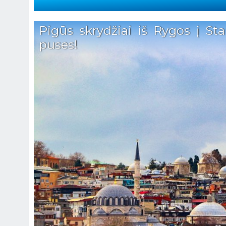
Pigūs skrydžiai iš Rygos į St
puses!