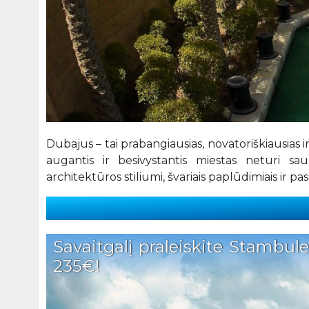
Dubajus – tai prabangiausias, novatoriškiausias 
augantis ir besivystantis miestas neturi s
architektūros stiliumi, švariais paplūdimiais ir p
Savaitgalį praleiskite Stambule!
235€!