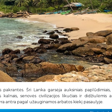
ės pakrantės. Šri Lanka garsėja auksiniais paplūdimiais,
alnais, senovės civilizacijos likučiais ir didžiulėmis 
 yra antra pagal užauginamos arbatos kiekį pasaulyje.