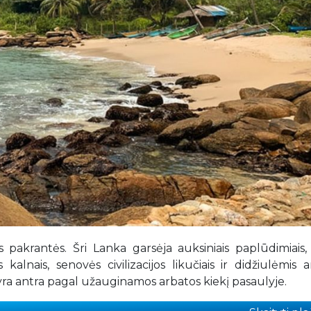
ės pakrantės. Šri Lanka garsėja auksiniais paplūdimiais,
alnais, senovės civilizacijos likučiais ir didžiulėmis 
 yra antra pagal užauginamos arbatos kiekį pasaulyje.