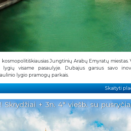
ir kosmopolitiškiausias Jungtinių Arabų Emyratų miestas. 
au lygių visame pasaulyje. Dubajus garsus savo inov
asaulinio lygio pramogų parkais.
Skaityti plač
 Skrydžiai + 3n. 4* viešb. su pusryčia