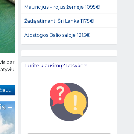
Mauricijus – rojus žemėje 1095€!
Žadą atimanti Šri Lanka 1175€!
Atostogos Balio saloje 1215€!
Vis dar
Turite klausimų? Rašykite!
atyviu
iau...
is –