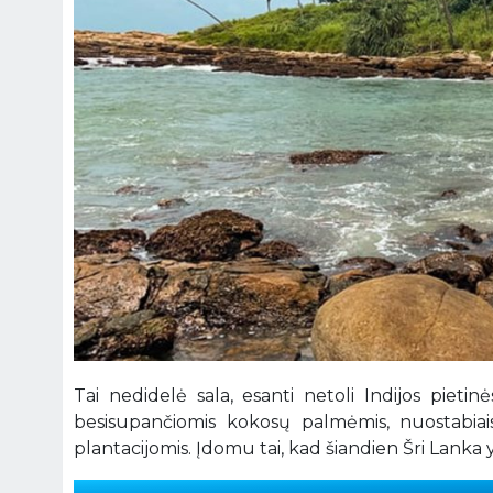
Tai nedidelė sala, esanti netoli Indijos pietin
besisupančiomis kokosų palmėmis, nuostabiais k
plantacijomis. Įdomu tai, kad šiandien Šri Lanka