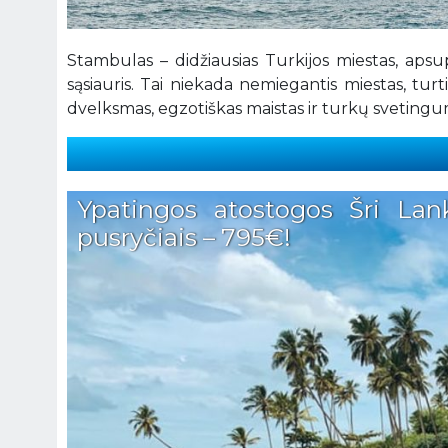
Stambulas – didžiausias Turkijos miestas, apsu
sąsiauris. Tai niekada nemiegantis miestas, turti
dvelksmas, egzotiškas maistas ir turkų svetingumas
Ypatingos atostogos Šri Lank
pusryčiais – 795€!