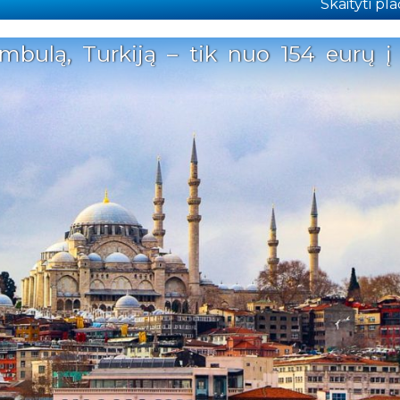
Skaityti plač
ambulą, Turkiją – tik nuo 154 eurų į