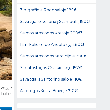
7 n. gražioje Rodo saloje 185€!
Savaitgalio kelionė į Stambulą 180€!
Šeimos atostogos Kretoje 200€!
12 n. kelionė po Andalūziją 280€!
Šeimos atostogos Sardinijoje 200€!
7 n. atostogos Chalkidikėje 157€!
Savaitgalis Santorino saloje 110€!
 vėjyje
Atostogos Kosta Bravoje 210€!
arbatos