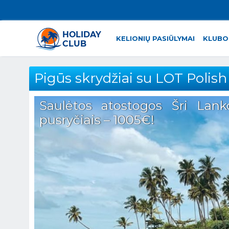
KELIONIŲ PASIŪLYMAI
KLUBO
Pigūs skrydžiai su LOT Polish 
Saulėtos atostogos Šri Lanko
pusryčiais – 1005€!