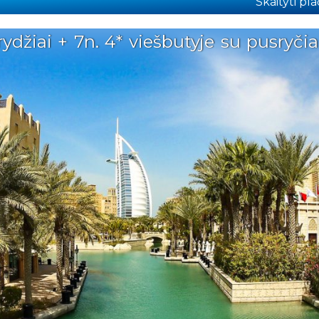
Skaityti plač
ydžiai + 7n. 4* viešbutyje su pusryčia