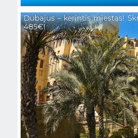
Dubajus – kerintis miestas! Skr
485€!