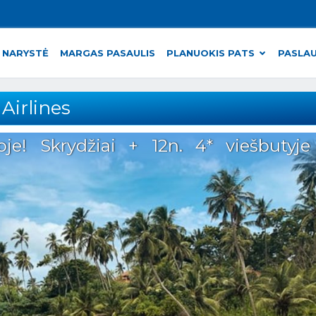
 NARYSTĖ
MARGAS PASAULIS
PLANUOKIS PATS
PASLA
Airlines
je! Skrydžiai + 12n. 4* viešbutyje